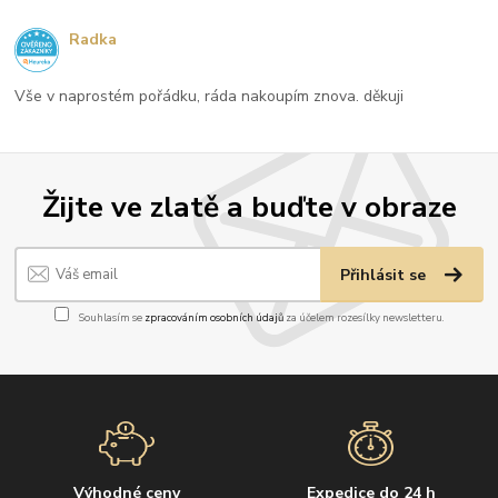
Radka
Vše v naprostém pořádku, ráda nakoupím znova. děkuji
Žijte ve zlatě a buďte v obraze
Přihlásit se
Souhlasím se
zpracováním osobních údajů
za účelem rozesílky newsletteru.
Výhodné ceny
Expedice do 24 h