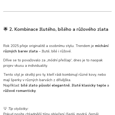
🌟 2. Kombinace žlutého, bílého a růžového zlata
Rok 2025 přeje originalitě a osobnímu stylu. Trendem je
míchání
různých barev zlata
– žluté, bílé i růžové.
Dříve se to považovalo za „módní přešlap“, dnes je to naopak
projev vkusu a individuality.
Tento styl je skvělý pro ty, kteří rádi kombinují různé kovy, nebo
mají šperky v různých barvách z dřívějška.
Například:
bílé zlato působí elegantně
,
žluté klasicky teple
a
růžové romanticky
.
💡
Tip stylistky:
Pokud nosíte chladnější tóny oblečení (šedá, modrá, černá),