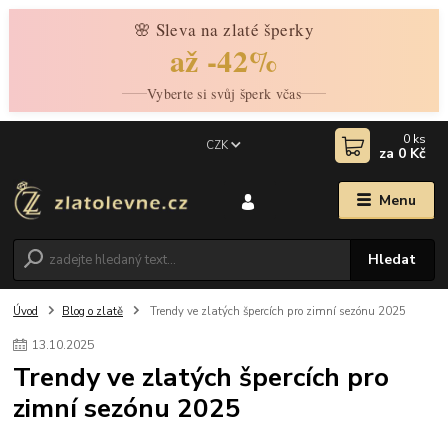
🌸 Sleva na zlaté šperky
až -42%
Vyberte si svůj šperk včas
0
ks
CZK
za
0 Kč
Menu
Hledat
Úvod
Blog o zlatě
Trendy ve zlatých špercích pro zimní sezónu 2025
13
.
10
.
2025
Trendy ve zlatých špercích pro
zimní sezónu 2025