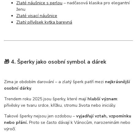
Zlaté náušnice s perlou
– nadčasová klasika pro elegantní
ženu
Zlaté visací náušnice
Zlatý přívěsek kytka barevná
🎁 4. Šperky jako osobní symbol a dárek
Zima je obdobím darování – a zlatý šperk patří mezi
nejkrásnější
osobní dárky
.
Trendem roku 2025 jsou šperky, které mají
hlubší význam
:
přívěsky ve tvaru srdce, křížku, stromu života nebo iniciály.
Takové šperky nejsou jen ozdobou –
vyjadřují vztah, vzpomínku
nebo přání.
Proto se často dávají k Vánocům, narozeninám nebo
výročí.