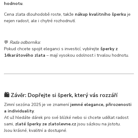
hodnotu
.
Cena zlata dlouhodobě roste, takže
nákup kvalitního šperku
je
nejen radost, ale i chytré rozhodnutí.
💬
Rada odborníka:
Pokud chcete spojit eleganci s investicí, vybírejte
šperky z
14karátového zlata
– mají vysokou odolnost i trvalou hodnotu.
🛍️ Závěr: Dopřejte si šperk, který vás rozzáří
Zimní sezóna 2025 je ve znamení
jemné elegance, přirozenosti
a individuality
.
Ať už hledáte dárek pro své blízké nebo si chcete udělat radost
sami,
zlaté šperky ze zlatolevne.cz
jsou sázkou na jistotu.
Jsou krásné, kvalitní a dostupné.