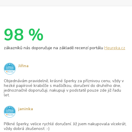
98 %
zákazníků nás doporučuje na základě recenzí portálu
Heureka.cz
Jiřina
Objednávám pravidelně, krásné šperky za příznivou cenu, vždy v
hezké papírové krabičče s mašličkou, doručení do druhého dne,
jednoznačně doporučuji, nakupuji v podstatě pouze zde již řadu
let.
janinka
Pěkné šperky, velice rychlé doručení. Již jsem nakupovala vícekrát,
vždy dobrá zkušenost :-)