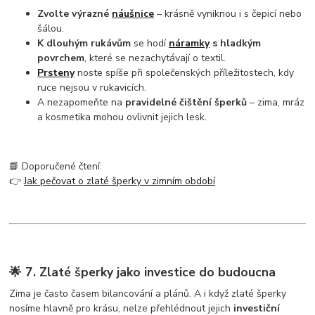
Zvolte výrazné
náušnice
– krásně vyniknou i s čepicí nebo
šálou.
K dlouhým rukávům
se hodí
náramky
s hladkým
povrchem
, které se nezachytávají o textil.
Prsteny
noste spíše při společenských příležitostech, kdy
ruce nejsou v rukavicích.
A nezapomeňte na
pravidelné čištění šperků
– zima, mráz
a kosmetika mohou ovlivnit jejich lesk.
📘 Doporučené čtení:
👉
Jak pečovat o zlaté šperky v zimním období
🌟 7. Zlaté šperky jako investice do budoucna
Zima je často časem bilancování a plánů. A i když zlaté šperky
nosíme hlavně pro krásu, nelze přehlédnout jejich
investiční