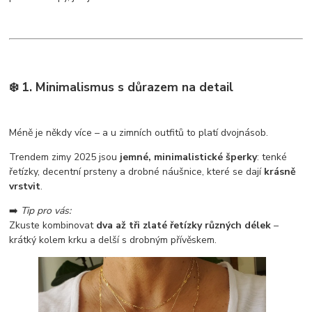
❄️ 1. Minimalismus s důrazem na detail
Méně je někdy více – a u zimních outfitů to platí dvojnásob.
Trendem zimy 2025 jsou
jemné, minimalistické šperky
: tenké
řetízky, decentní prsteny a drobné náušnice, které se dají
krásně
vrstvit
.
➡️
Tip pro vás:
Zkuste kombinovat
dva až tři zlaté řetízky různých délek
–
krátký kolem krku a delší s drobným přívěskem.