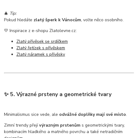
🎄
Tip:
Pokud hledáte
zlatý šperk k Vánocům
, volte něco osobního.
💛 Inspirace z e-shopu Zlatolevne.cz:
Zlatý přívěsek se srdíčkem
Zlatý řetízek s přívěskem
Zlatý náramek s přívěsky
✨ 5. Výrazné prsteny a geometrické tvary
Minimalismus sice vede, ale
odvážné doplňky mají své místo
.
Zimní trendy přejí
výrazným prstenům
s geometrickými tvary,
kombinacím hladkého a matného povrchu a také netradičním