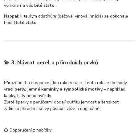
vynikne na vás
bílé zlato
.
Naopak k teplým odstínům (béžová, vínová, hnědá) se dokonale
hodí
žluté zlato
.
💫 3. Návrat perel a přírodních prvků
Přirozenost a elegance jdou ruku v ruce. Tento rok se do módy
vrací
perly, jemné kamínky a symbolické motivy
– například
kapky, listy nebo hvězdy.
Zlaté šperky s perličkami dodají outfitu jemnost a ženskost,
zatímco přírodní motivy působí svěže a originálně.
💍 Doporučení z nabídky: