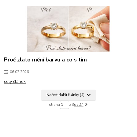
Proč zlato mění barvu a co s tím
06
.
02
.
2026
celý článek
Načíst další články (4)
strana
z 3
další