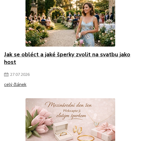
Jak se obléct a jaké šperky zvolit na svatbu jako
host
27
.
07
.
2026
celý článek