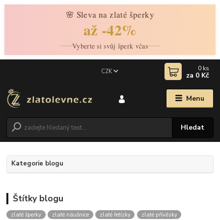
🌸 Sleva na zlaté šperky
až -42%
Vyberte si svůj šperk včas
0
ks
CZK
za
0 Kč
Menu
Hledat
Kategorie blogu
Štítky blogu
zlaté šperky
zlaté náušnice
zlaté řetízky
zlaté přívěsky