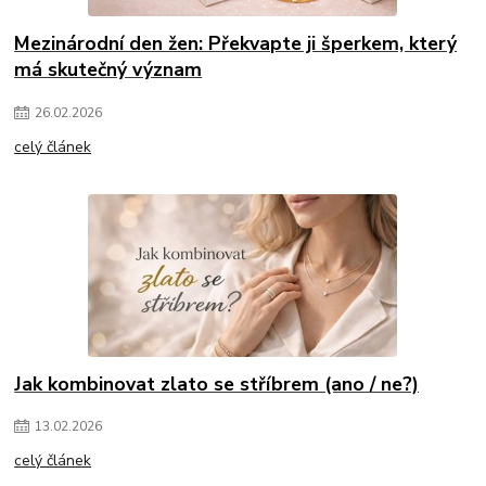
Mezinárodní den žen: Překvapte ji šperkem, který
má skutečný význam
26
.
02
.
2026
celý článek
Jak kombinovat zlato se stříbrem (ano / ne?)
13
.
02
.
2026
celý článek