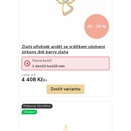
Až - 30 %
Zlatý přívěsek anděl se srdíčkem zdobený
zirkony dvě barvy zlata
Sleva končí:
1
den
22
hod
25
min
cena od
4 408 Kč
/
ks
Zvolit variantu