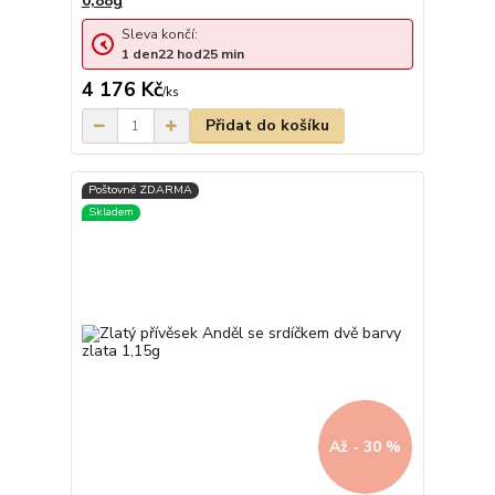
0,88g
Sleva končí:
1
den
22
hod
25
min
4 176 Kč
/
ks
Přidat do košíku
Až - 30 %