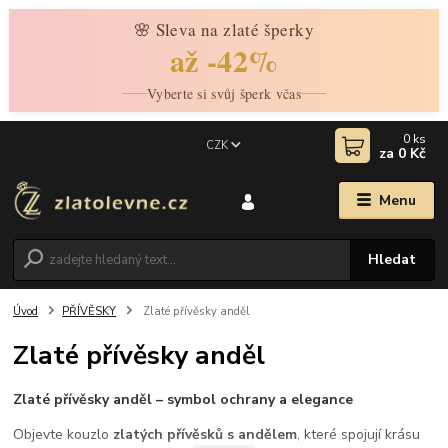
🌸 Sleva na zlaté šperky
až -42%
Vyberte si svůj šperk včas
0
ks
CZK
za
0 Kč
Menu
Hledat
Úvod
PŘÍVĚSKY
Zlaté přívěsky anděl
Zlaté přívěsky anděl
Zlaté přívěsky anděl – symbol ochrany a elegance
Objevte kouzlo
zlatých přívěsků s andělem
, které spojují krásu