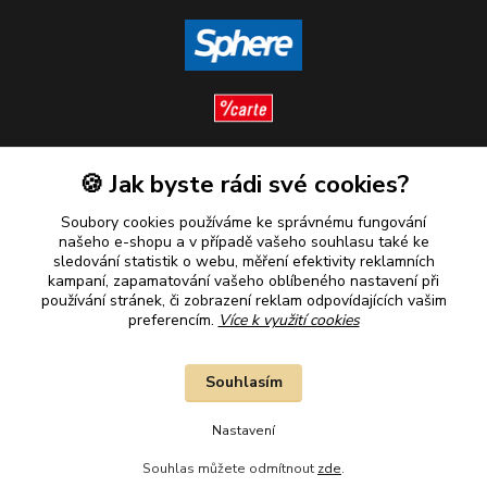
🍪 Jak byste rádi své cookies?
Sledujte nás
Soubory cookies používáme ke správnému fungování
našeho e-shopu a v případě vašeho souhlasu také ke
sledování statistik o webu, měření efektivity reklamních
kampaní, zapamatování vašeho oblíbeného nastavení při
Plaťte u nás bezpečně
používání stránek, či zobrazení reklam odpovídajících vašim
preferencím.
Více k využití cookies
Souhlasím
Nastavení
Souhlas můžete odmítnout
zde
.
2010–2026 © B&B Goldinvestic s.r.o. - Všechna práva vyhrazena.