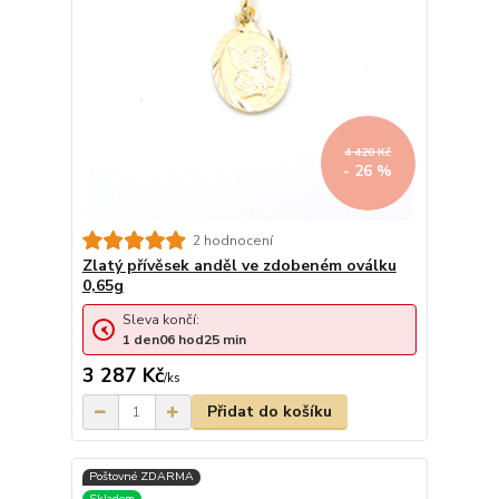
4 420 Kč
- 26 %
2 hodnocení
Zlatý přívěsek anděl ve zdobeném oválku
0,65g
Sleva končí:
1
den
06
hod
25
min
3 287 Kč
/
ks
Přidat do košíku