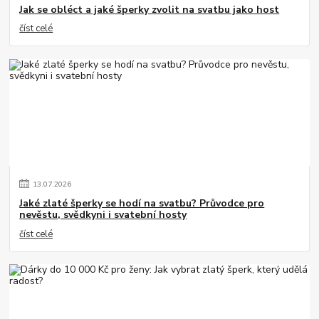
Jak se obléct a jaké šperky zvolit na svatbu jako host
číst celé
13
.
07
.
2026
Jaké zlaté šperky se hodí na svatbu? Průvodce pro
nevěstu, svědkyni i svatební hosty
číst celé