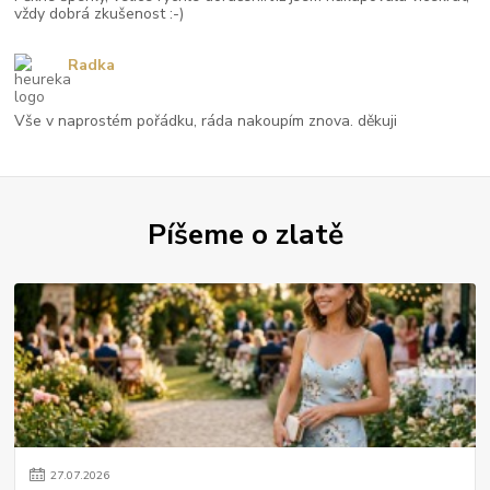
vždy dobrá zkušenost :-)
Radka
Vše v naprostém pořádku, ráda nakoupím znova. děkuji
Píšeme o zlatě
27
.
07
.
2026