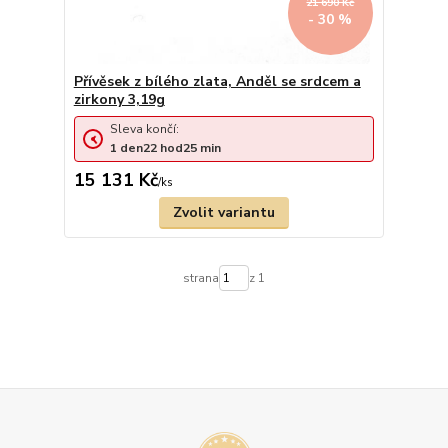
21 690 Kč
- 30 %
Přívěsek z bílého zlata, Anděl se srdcem a
zirkony 3,19g
Sleva končí:
1
den
22
hod
25
min
15 131 Kč
/
ks
Zvolit variantu
strana
z 1