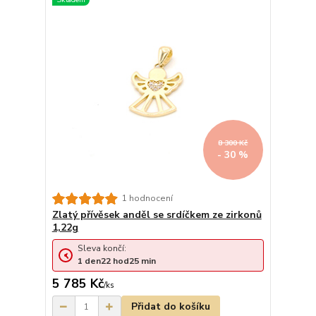
8 300 Kč
- 30 %
1 hodnocení
Zlatý přívěsek anděl se srdíčkem ze zirkonů
1,22g
Sleva končí:
1
den
22
hod
25
min
5 785 Kč
/
ks
Přidat do košíku