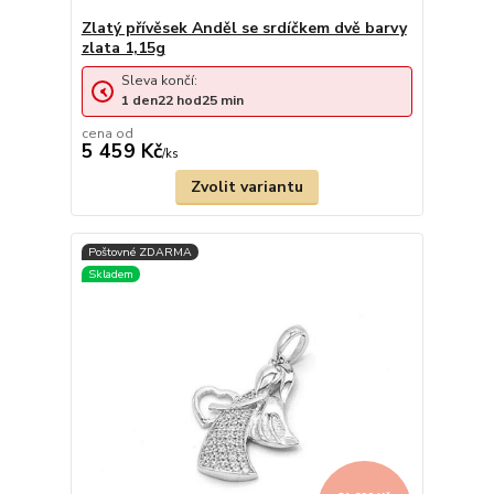
Zlatý přívěsek Anděl se srdíčkem dvě barvy
zlata 1,15g
Sleva končí:
1
den
22
hod
25
min
cena od
5 459 Kč
/
ks
Zvolit variantu