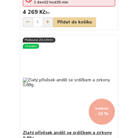
1
den
22
hod
25
min
4 269 Kč
/
ks
Přidat do košíku
5 980 Kč
- 30 %
Zlatý přívěsek anděl se srdíčkem a zirkony