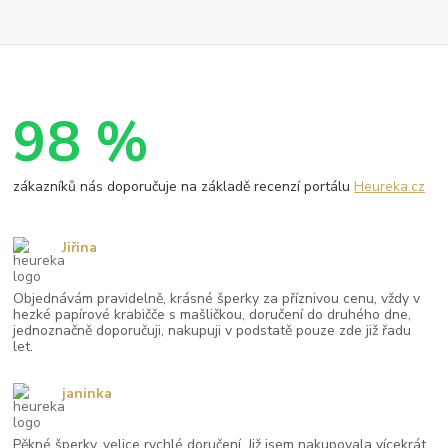
98 %
zákazníků nás doporučuje na základě recenzí portálu
Heureka.cz
Jiřina
Objednávám pravidelně, krásné šperky za příznivou cenu, vždy v
hezké papírové krabičče s mašličkou, doručení do druhého dne,
jednoznačně doporučuji, nakupuji v podstatě pouze zde již řadu
let.
janinka
Pěkné šperky, velice rychlé doručení. Již jsem nakupovala vícekrát,