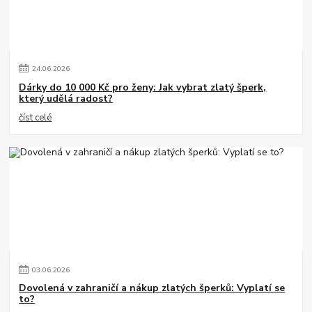
24
.
06
.
2026
Dárky do 10 000 Kč pro ženy: Jak vybrat zlatý šperk,
který udělá radost?
číst celé
03
.
06
.
2026
Dovolená v zahraničí a nákup zlatých šperků: Vyplatí se
to?