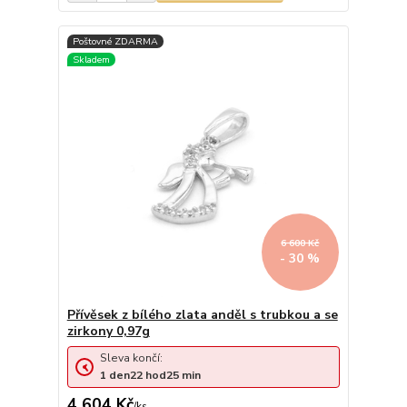
6 600 Kč
- 30 %
Přívěsek z bílého zlata anděl s trubkou a se
zirkony 0,97g
Sleva končí:
1
den
22
hod
25
min
4 604 Kč
/
ks