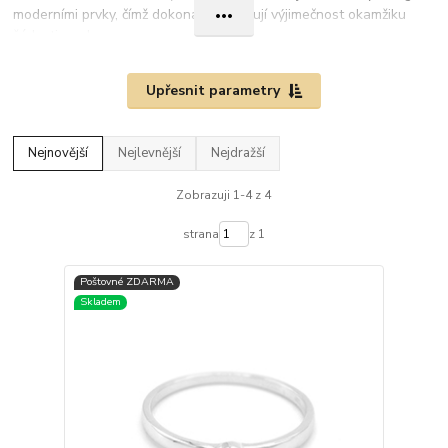
moderními prvky, čímž dokonale vyjadřují výjimečnost okamžiku
žádosti o ruku.
V nabídce naleznete různé styly zásnubních prstenů, od
Upřesnit parametry
jednoduchých až elegantních. Každý prsten je vyroben s
maximální pečlivostí a kvalitními materiály, aby byl tím pravým
symbolem lásky.
Nejnovější
Nejlevnější
Nejdražší
Všechny
zásnubní prsteny z bílého zlata jsou opatřeny
platnou puncovní značkou
, která garantuje jejich pravost a
Zobrazuji 1-4 z 4
vysokou kvalitu. Vyberte si ideální prsten pro svůj
nezapomenutelný moment.
strana
z 1