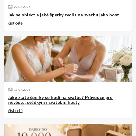
27
.
07
.
2026
Jak se obléct a jaké šperky zvolit na svatbu jako host
číst celé
13
.
07
.
2026
Jaké zlaté šperky se hodí na svatbu? Průvodce pro
nevěstu, svědkyni i svatební hosty
číst celé