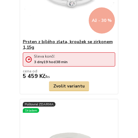
Až - 30 %
Prsten z bílého zlata, kroužek se zirkonem
1,15g
Sleva končí:
3
dny
19
hod
38
min
cena od
5 459 Kč
/
ks
Zvolit variantu