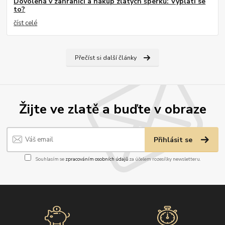
Dovolená v zahraničí a nákup zlatých šperků: Vyplatí se
to?
číst celé
Přečíst si další články
Žijte ve zlatě a buďte v obraze
Přihlásit se
Souhlasím se
zpracováním osobních údajů
za účelem rozesílky newsletteru.