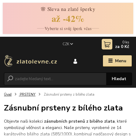
🌸 Sleva na zlaté šperky
až -42%
Vyberte si svůj šperk včas
0
ks
CZK
za
0 Kč
Menu
Hledat
Úvod
PRSTENY
Zásnubní prsteny z bílého zlata
Zásnubní prsteny z bílého zlata
Objevte naši kolekci
zásnubních prstenů z bílého zlata
, které
symbolizují věčnost a eleganci. Naše prsteny, vyrobené ze 14
karátového bílého zlata (585/1000), kombinují nadčasový design s