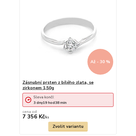
Až - 30 %
Zásnubní prsten z bílého zlata, se
zirkonem 1,50g
Sleva končí:
3
dny
19
hod
38
min
cena od
7 356 Kč
/
ks
Zvolit variantu