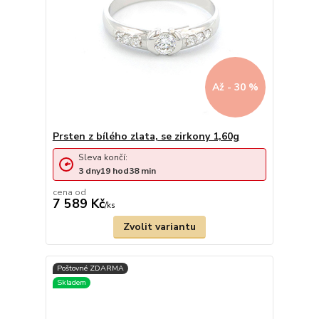
Až - 30 %
Prsten z bílého zlata, se zirkony 1,60g
Sleva končí:
3
dny
19
hod
38
min
cena od
7 589 Kč
/
ks
Zvolit variantu