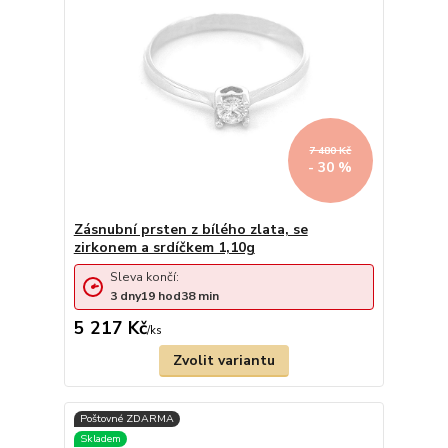
7 480 Kč
- 30 %
Zásnubní prsten z bílého zlata, se
zirkonem a srdíčkem 1,10g
Sleva končí:
3
dny
19
hod
38
min
5 217 Kč
/
ks
Zvolit variantu