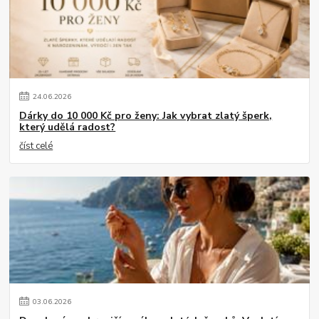
24
.
06
.
2026
Dárky do 10 000 Kč pro ženy: Jak vybrat zlatý šperk,
který udělá radost?
číst celé
03
.
06
.
2026