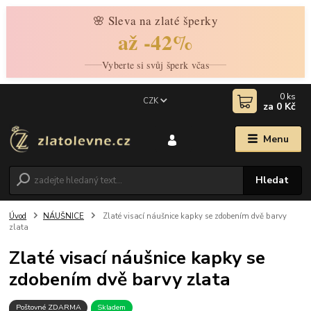
🌸 Sleva na zlaté šperky
až -42%
Vyberte si svůj šperk včas
0
ks
CZK
za
0 Kč
Menu
Hledat
Úvod
NÁUŠNICE
Zlaté visací náušnice kapky se zdobením dvě barvy
zlata
Zlaté visací náušnice kapky se
zdobením dvě barvy zlata
Poštovné ZDARMA
Skladem