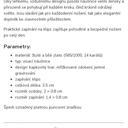
Díky lehkému, vzdušnému designu působí náušnice velmi žensky a
přirozeně se pohybují při každém kroku, čímž krásně odrážejí
světlo. Jsou ideální jak pro každodenní nošení, tak jako elegantní
doplněk ke slavnostním příležitostem.
Praktické zapínání na klips zajišťuje pohodlné a bezpečné nošení
po celý den.
Parametry:
materiál: žluté a bílé zlato (585/1000, 14 karátů)
typ: visací náušnice
design: kapkovitý tvar, mřížkované zdobení, jemné
gravírování
zapínání: klips
celková délka: 3,5 cm
rozměr ozdoby: 2 × 0,8 cm
rozměr zapínání: 1,4 × 0,8 cm
Šperk označený platnou puncovní značkou.