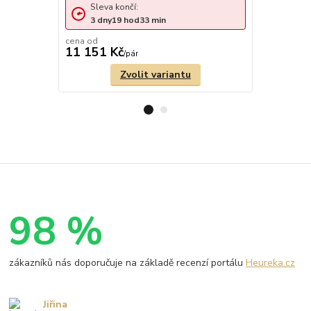
Sleva končí:
Sleva 
3
dny
19
hod
33
min
3
dny
cena od
11 151 Kč
12 574 
/
pár
Zvolit variantu
98 %
zákazníků nás doporučuje na základě recenzí portálu
Heureka.cz
Jiřina