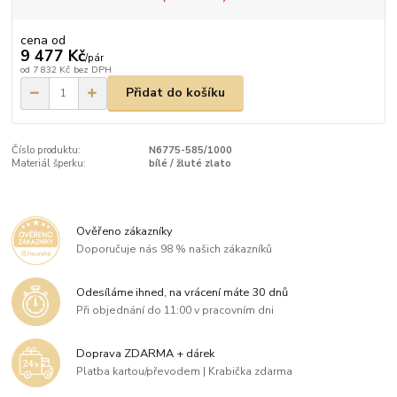
cena od
9 477 Kč
/
pár
od
7 832 Kč
bez DPH
Přidat do košíku
Číslo produktu:
N6775-585/1000
Materiál šperku:
bílé / žluté zlato
Ověřeno zákazníky
Doporučuje nás 98 % našich zákazníků
Odesíláme ihned, na vrácení máte 30 dnů
Při objednání do 11:00 v pracovním dni
Doprava ZDARMA + dárek
Platba kartou/převodem | Krabička zdarma