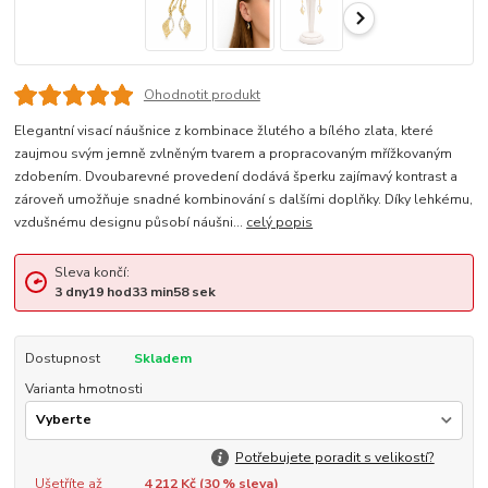
Ohodnotit produkt
Elegantní visací náušnice z kombinace žlutého a bílého zlata, které
zaujmou svým jemně zvlněným tvarem a propracovaným mřížkovaným
zdobením. Dvoubarevné provedení dodává šperku zajímavý kontrast a
zároveň umožňuje snadné kombinování s dalšími doplňky. Díky lehkému,
vzdušnému designu působí náušni...
celý popis
Sleva končí:
3
dny
19
hod
33
min
58
sek
Dostupnost
Skladem
Varianta hmotnosti
Potřebujete poradit s velikostí?
Ušetříte až
4 212 Kč (
30
% sleva)