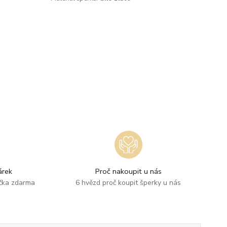
rek
Proč nakoupit u nás
ička zdarma
6 hvězd proč koupit šperky u nás