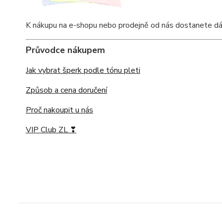
K nákupu na e-shopu nebo prodejně od nás dostanete dárko
Průvodce nákupem
Jak vybrat šperk podle tónu pleti
Způsob a cena doručení
Proč nakoupit u nás
VIP Club ZL ❣