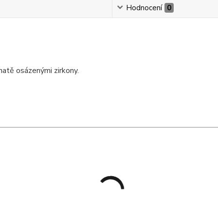
Hodnocení
0
ohatě osázenými zirkony.