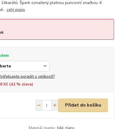
14karátů. Šperk označený platnou puncovní značkou. K
ě...
celý popis
ek
adem
Potřebujete poradit s velikostí?
8 Kč (
42
% sleva)
Přidat do košíku
Materiál šperku:
bílé zlato