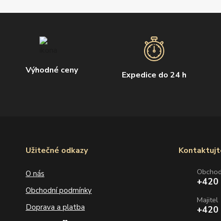
Výhodné ceny
Expedice do 24 h
Užitečné odkazy
Kontaktujt
Obcho
O nás
+420
Obchodní podmínky
Majitel
Doprava a platba
+420