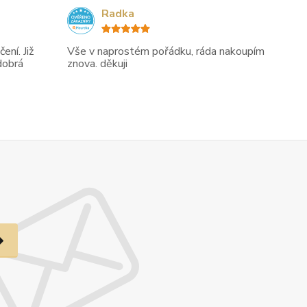
Radka
ení. Již
Vše v naprostém pořádku, ráda nakoupím
dobrá
znova. děkuji