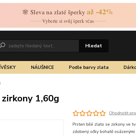
až -42%
🌸 Sleva na zlaté šperky
Vyberte si svůj šperk včas
Hledat
ÍVĚSKY
NÁUŠNICE
Podle barvy zlata
Dárko
g
e zirkony 1,60g
Ohodnotit pr
Prsten bílé zlato se zirkony ve t
zdobený očky bohatě osázenými z