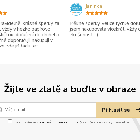
janinka
avidelně, krásné šperky za
Pěkné šperky, velice rychlé doruč
, vždy v hezké papírové
jsem nakupovala vícekrát, vždy 
ličkou, doručení do druhého
zkušenost :-)
ně doporučuji, nakupuji v
 zde již řadu let.
Žijte ve zlatě a buďte v obraze
Přihlásit se
Souhlasím se
zpracováním osobních údajů
za účelem rozesílky newsletteru.