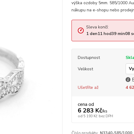
výška ozdoby 5mm. 585/1000 Au 
nákupu na e-shopu nebo prodejn
Sleva končí:
1
den
11
hod
39
min
07
s
Dostupnost
Skl
Velikost
Ušetříte až
4 62
cena od
6 283 Kč
/
ks
od
5 193 Kč
bez DPH
Číslo produktu:
N3340-585/1000