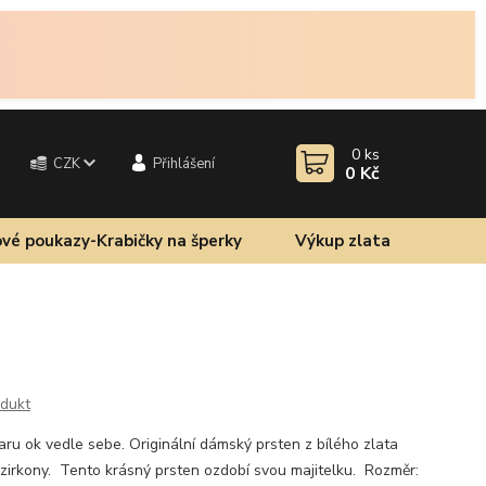
0
ks
CZK
Přihlášení
0 Kč
vé poukazy-Krabičky na šperky
Výkup zlata
odukt
varu ok vedle sebe. Originální dámský prsten z bílého zlata
irkony. Tento krásný prsten ozdobí svou majitelku. Rozměr: