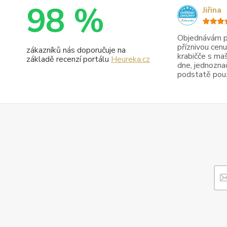
98 %
Jiřina
Objednávám pr
příznivou cenu
zákazníků nás doporučuje na
krabičče s maš
základě recenzí portálu
Heureka.cz
dne, jednoznač
podstatě pouze