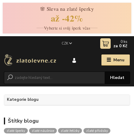
🌸 Sleva na zlaté šperky
až -42%
Vyberte si svůj šperk včas
0
ks
CZK
za
0 Kč
Menu
Hledat
Kategorie blogu
Štítky blogu
zlaté šperky
zlaté náušnice
zlaté řetízky
zlaté přívěsky