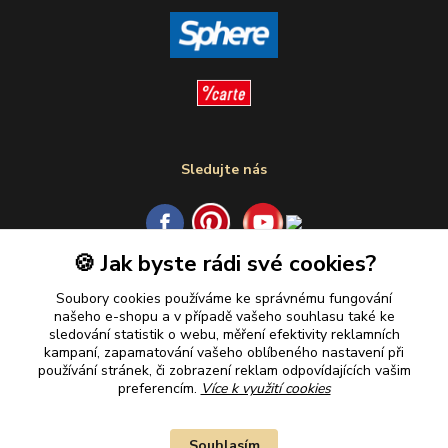
Sledujte nás
🍪 Jak byste rádi své cookies?
Plaťte u nás bezpečně
Soubory cookies používáme ke správnému fungování
našeho e-shopu a v případě vašeho souhlasu také ke
sledování statistik o webu, měření efektivity reklamních
kampaní, zapamatování vašeho oblíbeného nastavení při
používání stránek, či zobrazení reklam odpovídajících vašim
preferencím.
Více k využití cookies
Souhlasím