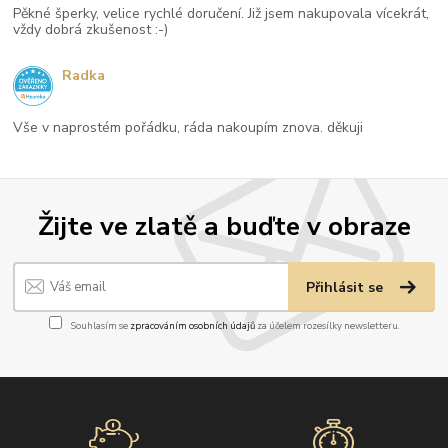
Pěkné šperky, velice rychlé doručení. Již jsem nakupovala vícekrát,
vždy dobrá zkušenost :-)
Radka
Vše v naprostém pořádku, ráda nakoupím znova. děkuji
Žijte ve zlatě a buďte v obraze
Přihlásit se
Souhlasím se
zpracováním osobních údajů
za účelem rozesílky newsletteru.