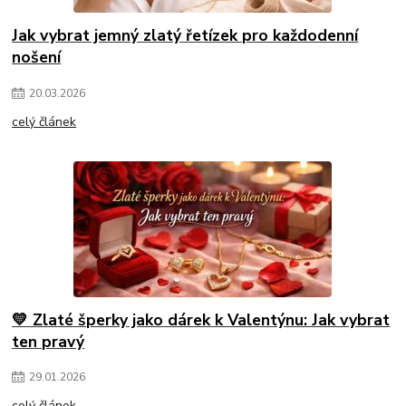
Jak vybrat jemný zlatý řetízek pro každodenní
nošení
20
.
03
.
2026
celý článek
💛 Zlaté šperky jako dárek k Valentýnu: Jak vybrat
ten pravý
29
.
01
.
2026
celý článek