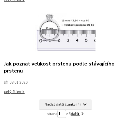
Jak poznat velikost prstenu podle stávajícího
prstenu
08
.
01
.
2026
celý článek
Načíst další články (4)
strana
z 3
další