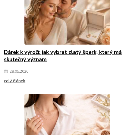
Dárek k výročí: jak vybrat zlatý šperk, který má
skutečný význam
28
.
05
.
2026
celý článek