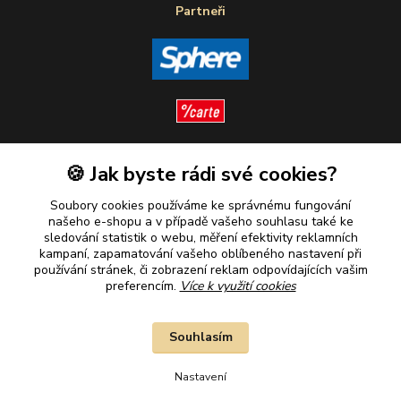
Partneři
🍪 Jak byste rádi své cookies?
Sledujte nás
Soubory cookies používáme ke správnému fungování
našeho e-shopu a v případě vašeho souhlasu také ke
sledování statistik o webu, měření efektivity reklamních
kampaní, zapamatování vašeho oblíbeného nastavení při
Plaťte u nás bezpečně
používání stránek, či zobrazení reklam odpovídajících vašim
preferencím.
Více k využití cookies
Souhlasím
Nastavení