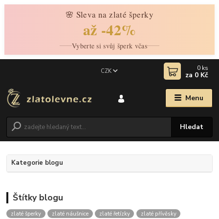
🌸 Sleva na zlaté šperky
až -42%
Vyberte si svůj šperk včas
0
ks
CZK
za
0 Kč
Menu
Hledat
Kategorie blogu
Štítky blogu
zlaté šperky
zlaté náušnice
zlaté řetízky
zlaté přívěsky