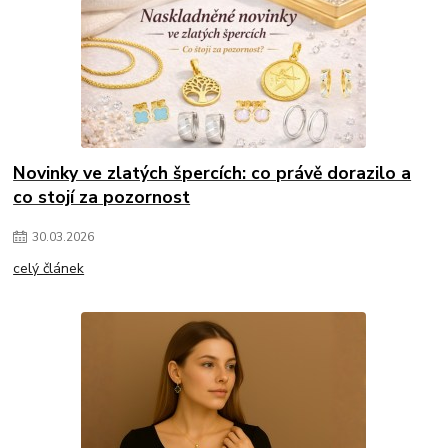
Novinky ve zlatých špercích: co právě dorazilo a
co stojí za pozornost
30
.
03
.
2026
celý článek