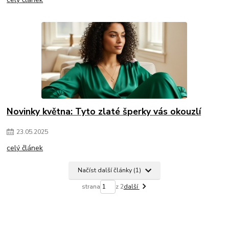
Novinky května: Tyto zlaté šperky vás okouzlí
23
.
05
.
2025
celý článek
Načíst další články (1)
strana
z 2
další