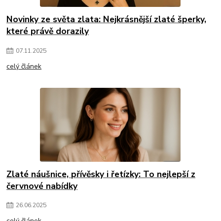
Novinky ze světa zlata: Nejkrásnější zlaté šperky,
které právě dorazily
07
.
11
.
2025
celý článek
Zlaté náušnice, přívěsky i řetízky: To nejlepší z
červnové nabídky
26
.
06
.
2025
celý článek