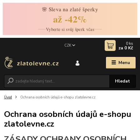
🌸 Sleva na zlaté šperky
až -42%
Vyberte si svůj šperk včas
0
ks
CZK
za
0 Kč
Menu
Hledat
Úvod
Ochrana osobních údajů e-shopu zlatolevne.cz
Ochrana osobních údajů e-shopu
zlatolevne.cz
ZÁSADY OCHRANY OSOBNÍCH