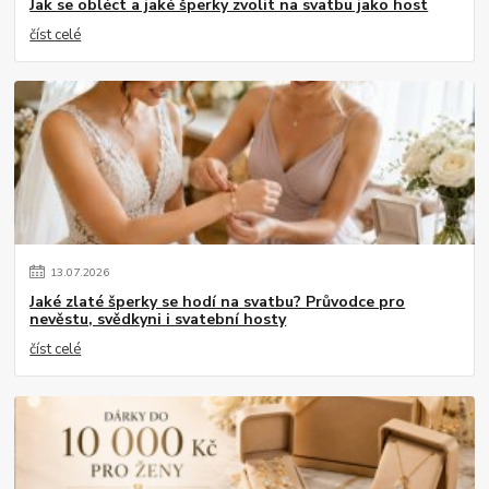
Jak se obléct a jaké šperky zvolit na svatbu jako host
číst celé
13
.
07
.
2026
Jaké zlaté šperky se hodí na svatbu? Průvodce pro
nevěstu, svědkyni i svatební hosty
číst celé