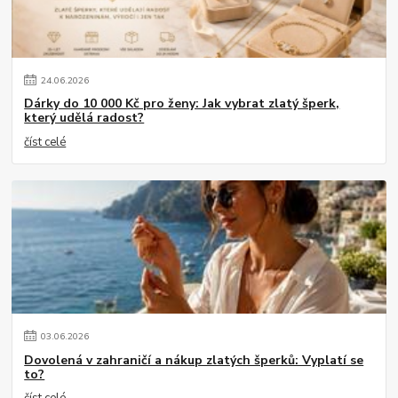
24
.
06
.
2026
Dárky do 10 000 Kč pro ženy: Jak vybrat zlatý šperk,
který udělá radost?
číst celé
03
.
06
.
2026
Dovolená v zahraničí a nákup zlatých šperků: Vyplatí se
to?