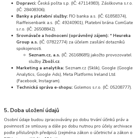
Dopravci:
Česká pošta s.p. (IČ: 47114983), Zásilkovna s.r.o.
(IČ: 28408306).
Banky a platební služby:
FIO banka a.s. (IČ: 61858374),
Raiffeisenbank a.s. (IČ: 49240901), Platební brána ComGate
s.r.o. (IČ: 26508842).
Srovnávače a hodnocení (oprávněný zájem):
*
Heureka
Group a.s.
(IČ: 07822774) za účelem zasílání dotazníků
spokojenosti.
Seznam.cz, a.s.
(IČ: 26168685) jakožto provozovatel
služby
Zboží.cz
.
Marketing a analytika:
Seznam.cz (Sklik), Google (Google
Analytics, Google Ads), Meta Platforms Ireland Ltd.
(Facebook, Instagram).
Technická správa e-shopu:
Golemos s.r.o. (IČ: 05208777).
5. Doba uložení údajů
Osobní údaje budou zpracovávány po dobu trvání účinků práv a
povinností ze smlouvy a dále po dobu nutnou pro účely archivace
podle příslušných předpisů (zejména zákon o účetnictví a zákon o