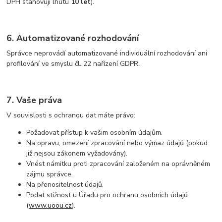
DPH stanovují lhůtu
10 let
).
6. Automatizované rozhodování
Správce neprovádí automatizované individuální rozhodování ani
profilování ve smyslu čl. 22 nařízení GDPR.
7. Vaše práva
V souvislosti s ochranou dat máte právo:
Požadovat přístup k vašim osobním údajům.
Na opravu, omezení zpracování nebo výmaz údajů (pokud
již nejsou zákonem vyžadovány).
Vnést námitku proti zpracování založeném na oprávněném
zájmu správce.
Na přenositelnost údajů.
Podat stížnost u Úřadu pro ochranu osobních údajů
(
www.uoou.cz
).