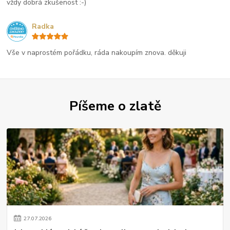
vždy dobrá zkušenost :-)
Radka
Vše v naprostém pořádku, ráda nakoupím znova. děkuji
Píšeme o zlatě
27
.
07
.
2026