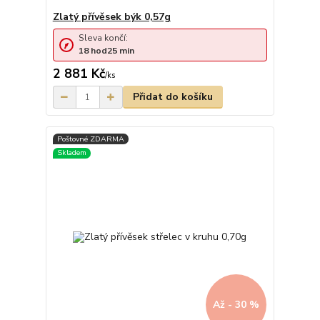
Zlatý přívěsek býk 0,57g
Sleva končí:
18
hod
25
min
2 881 Kč
/
ks
Přidat do košíku
Až - 30 %