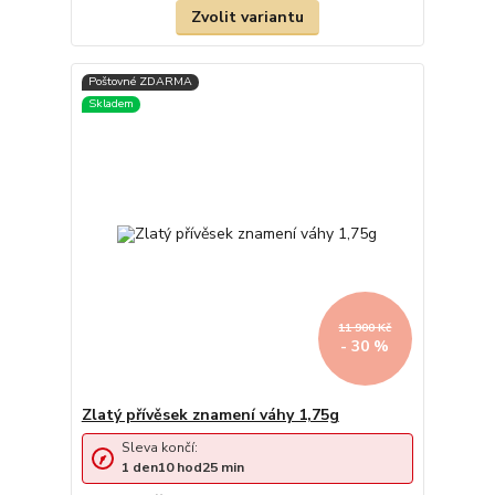
Zvolit variantu
11 900 Kč
- 30 %
Zlatý přívěsek znamení váhy 1,75g
Sleva končí:
1
den
10
hod
25
min