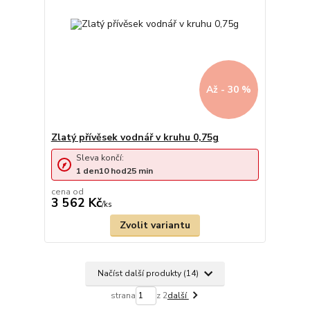
Až - 30 %
Zlatý přívěsek vodnář v kruhu 0,75g
Sleva končí:
1
den
10
hod
25
min
cena od
3 562 Kč
/
ks
Zvolit variantu
Načíst další produkty (14)
strana
z 2
další