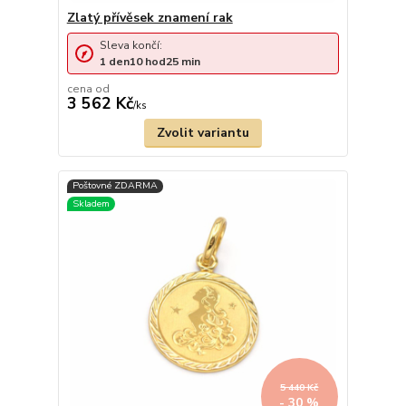
Zlatý přívěsek znamení rak
Sleva končí:
1
den
10
hod
25
min
cena od
3 562 Kč
/
ks
Zvolit variantu
5 440 Kč
- 30 %