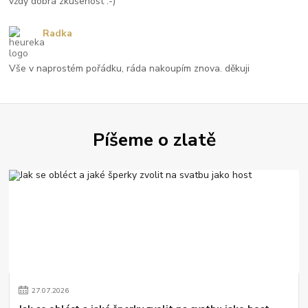
vždy dobrá zkušenost :-)
Radka
Vše v naprostém pořádku, ráda nakoupím znova. děkuji
Píšeme o zlatě
27
.
07
.
2026