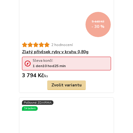
5 440 Kč
- 30 %
2 hodnocení
Zlatý přívěsek ryby v kruhu 0,80g
Sleva končí:
1
den
10
hod
25
min
3 794 Kč
/
ks
Zvolit variantu