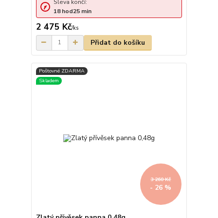
Sleva končí:
18
hod
25
min
2 475 Kč
/
ks
Přidat do košíku
3 260 Kč
- 26 %
Zlatý přívěsek panna 0,48g