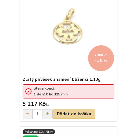
7 480 Kč
- 30 %
Zlatý přívěsek znamení blíženci 1,10g
Sleva končí:
1
den
10
hod
25
min
5 217 Kč
/
ks
Přidat do košíku