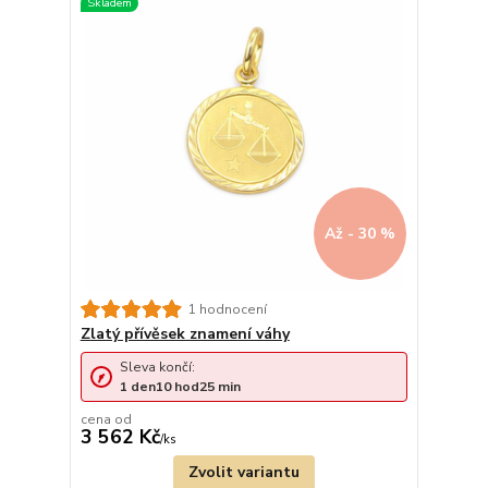
Až - 30 %
1 hodnocení
Zlatý přívěsek znamení váhy
Sleva končí:
1
den
10
hod
25
min
cena od
3 562 Kč
/
ks
Zvolit variantu