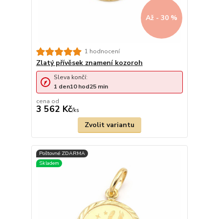
Až - 30 %
1 hodnocení
Zlatý přívěsek znamení kozoroh
Sleva končí:
1
den
10
hod
25
min
cena od
3 562 Kč
/
ks
Zvolit variantu