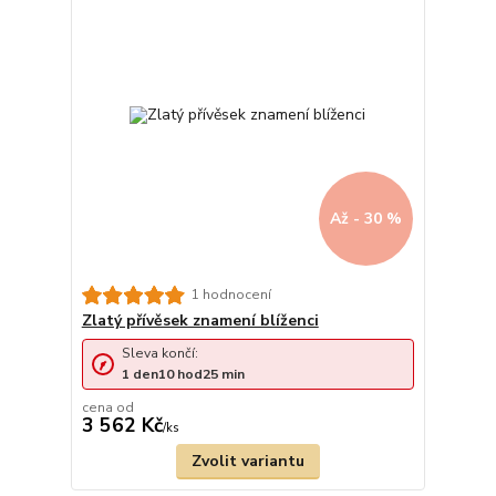
Až - 30 %
1 hodnocení
Zlatý přívěsek znamení blíženci
Sleva končí:
1
den
10
hod
25
min
cena od
3 562 Kč
/
ks
Zvolit variantu