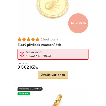
Až - 30 %
2 hodnocení
Zlatý přívěsek znamení štír
Sleva končí:
1
den
10
hod
25
min
cena od
3 562 Kč
/
ks
Zvolit variantu