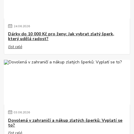
24
.
06
.
2026
Dárky do 10 000 Kč pro ženy: Jak vybrat zlatý šperk,
který udělá radost?
číst celé
03
.
06
.
2026
Dovolená v zahraničí a nákup zlatých šperků: Vyplatí se
to?
číst celé