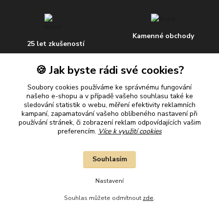
Kamenné obchody
25 let zkušeností
🍪 Jak byste rádi své cookies?
Soubory cookies používáme ke správnému fungování
Doprava ZDARMA
Ověřeno zákazníky
našeho e-shopu a v případě vašeho souhlasu také ke
+ dárek
sledování statistik o webu, měření efektivity reklamních
kampaní, zapamatování vašeho oblíbeného nastavení při
používání stránek, či zobrazení reklam odpovídajících vašim
preferencím.
Více k využití cookies
Užitečné odkazy
Souhlasím
O nás
Nastavení
Obchodní podmínky
Souhlas můžete odmítnout
zde
.
Doprava a platba