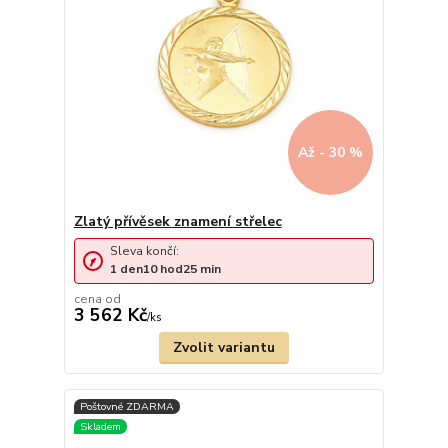
Až - 30 %
Zlatý přívěsek znamení střelec
Sleva končí:
1
den
10
hod
25
min
cena od
3 562 Kč
/
ks
Zvolit variantu