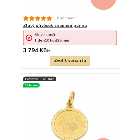
1 hodnocení
Zlatý přívěsek znamení panna
Sleva končí:
1
den
10
hod
25
min
3 794 Kč
/
ks
Zvolit variantu