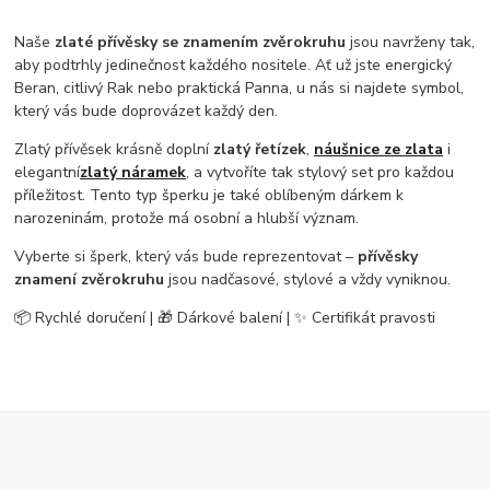
Naše
zlaté přívěsky se znamením zvěrokruhu
jsou navrženy tak,
aby podtrhly jedinečnost každého nositele. Ať už jste energický
Beran, citlivý Rak nebo praktická Panna, u nás si najdete symbol,
který vás bude doprovázet každý den.
Zlatý přívěsek krásně doplní
zlatý řetízek
,
náušnice ze zlata
i
elegantní
zlatý náramek
, a vytvoříte tak stylový set pro každou
příležitost. Tento typ šperku je také oblíbeným dárkem k
narozeninám, protože má osobní a hlubší význam.
Vyberte si šperk, který vás bude reprezentovat –
přívěsky
znamení zvěrokruhu
jsou nadčasové, stylové a vždy vyniknou.
📦 Rychlé doručení | 🎁 Dárkové balení | ✨ Certifikát pravosti