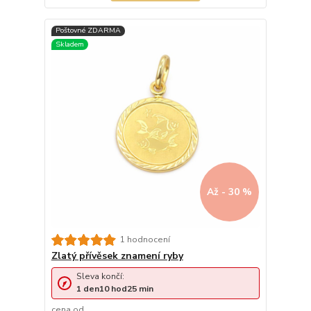
Až - 30 %
1 hodnocení
Zlatý přívěsek znamení ryby
Sleva končí:
1
den
10
hod
25
min
cena od