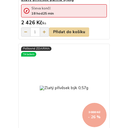
Sleva končí:
18
hod
25
min
2 426 Kč
/
ks
Přidat do košíku
3 880 Kč
- 26 %