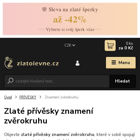
🌸 Sleva na zlaté šperky
až -42%
Vyberte si svůj šperk včas
0
ks
CZK
za
0 Kč
Menu
Hledat
Úvod
PŘÍVĚSKY
Znamení zvěrokruhu
Zlaté přívěsky znamení
zvěrokruhu
Objevte
zlaté přívěsky znamení zvěrokruhu
, které v sobě spojují