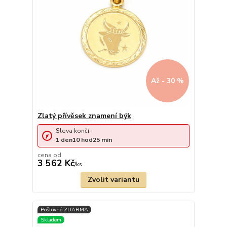
Až - 30 %
Zlatý přívěsek znamení býk
Sleva končí:
1
den
10
hod
25
min
cena od
3 562 Kč
/
ks
Zvolit variantu