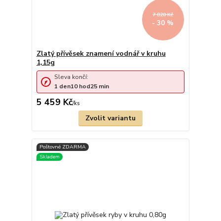
7 820 Kč
- 30 %
Zlatý přívěsek znamení vodnář v kruhu
1,15g
Sleva končí:
1
den
10
hod
25
min
5 459 Kč
/
ks
Zvolit variantu