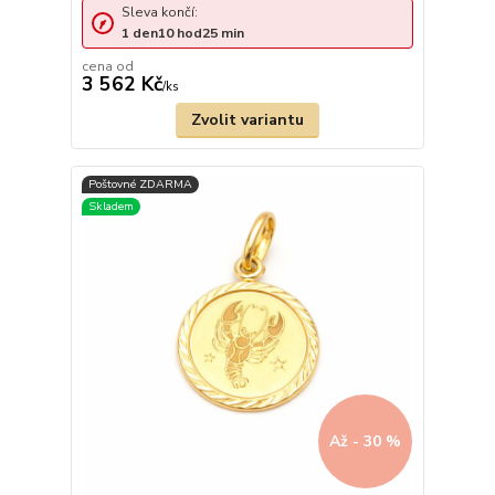
Sleva končí:
1
den
10
hod
25
min
cena od
3 562 Kč
/
ks
Zvolit variantu
Až - 30 %