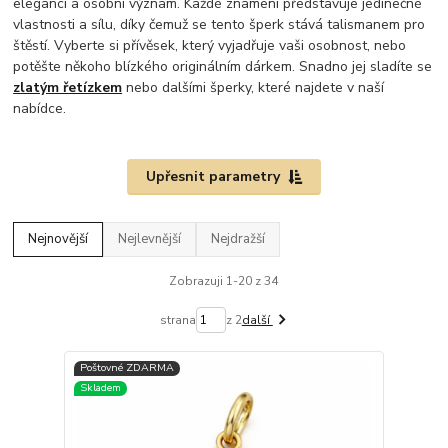
eleganci a osobní význam. Každé znamení představuje jedinečné
vlastnosti a sílu, díky čemuž se tento šperk stává talismanem pro
štěstí. Vyberte si přívěsek, který vyjadřuje vaši osobnost, nebo
potěšte někoho blízkého originálním dárkem. Snadno jej sladíte se
zlatým řetízkem
nebo dalšími šperky, které najdete v naší
nabídce.
Upřesnit parametry
Nejnovější
Nejlevnější
Nejdražší
Zobrazuji 1-20 z 34
strana
z 2
další