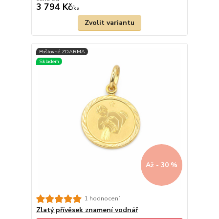
3 794 Kč
/
ks
Zvolit variantu
Až - 30 %
1 hodnocení
Zlatý přívěsek znamení vodnář