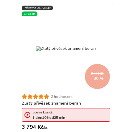
5 440 Kč
- 30 %
2 hodnocení
Zlatý přívěsek znamení beran
Sleva končí:
1
den
10
hod
25
min
3 794 Kč
/
ks