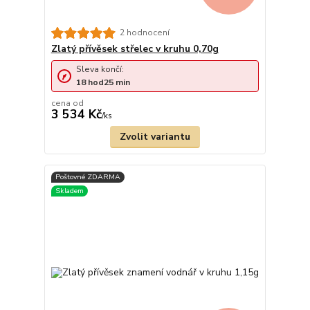
2 hodnocení
Zlatý přívěsek střelec v kruhu 0,70g
Sleva končí:
18
hod
25
min
cena od
3 534 Kč
/
ks
Zvolit variantu