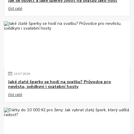
Jak se obléct a jaké šperky zvolit na svatbu jako host
číst celé
13
.
07
.
2026
Jaké zlaté šperky se hodí na svatbu? Průvodce pro
nevěstu, svědkyni i svatební hosty
číst celé