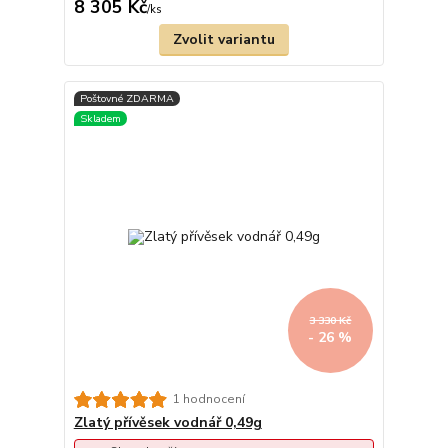
8 305 Kč
/
ks
Zvolit variantu
3 330 Kč
- 26 %
1 hodnocení
Zlatý přívěsek vodnář 0,49g