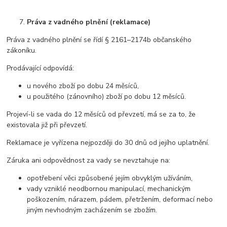
Práva z vadného plnění (reklamace)
Práva z vadného plnění se řídí § 2161–2174b občanského
zákoníku.
Prodávající odpovídá:
u nového zboží po dobu 24 měsíců,
u použitého (zánovního) zboží po dobu 12 měsíců.
Projeví-li se vada do 12 měsíců od převzetí, má se za to, že
existovala již při převzetí.
Reklamace je vyřízena nejpozději do 30 dnů od jejího uplatnění.
Záruka ani odpovědnost za vady se nevztahuje na:
opotřebení věci způsobené jejím obvyklým užíváním,
vady vzniklé neodbornou manipulací, mechanickým
poškozením, nárazem, pádem, přetržením, deformací nebo
jiným nevhodným zacházením se zbožím.