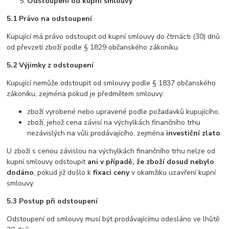
Odstoupení od kupní smlouvy
5.1 Právo na odstoupení
Kupující má právo odstoupit od kupní smlouvy do čtrnácti (30) dnů
od převzetí zboží podle § 1829 občanského zákoníku.
5.2 Výjimky z odstoupení
Kupující nemůže odstoupit od smlouvy podle § 1837 občanského
zákoníku, zejména pokud je předmětem smlouvy:
zboží vyrobené nebo upravené podle požadavků kupujícího,
zboží, jehož cena závisí na výchylkách finančního trhu
nezávislých na vůli prodávajícího, zejména
investiční zlato
.
U zboží s cenou závislou na výchylkách finančního trhu nelze od
kupní smlouvy odstoupit
ani v případě, že zboží dosud nebylo
dodáno
, pokud již došlo k
fixaci ceny
v okamžiku uzavření kupní
smlouvy.
5.3 Postup při odstoupení
Odstoupení od smlouvy musí být prodávajícímu odesláno ve lhůtě