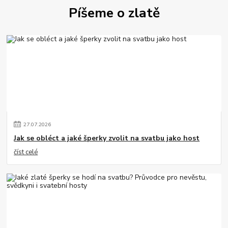
Píšeme o zlatě
27
.
07
.
2026
Jak se obléct a jaké šperky zvolit na svatbu jako host
číst celé