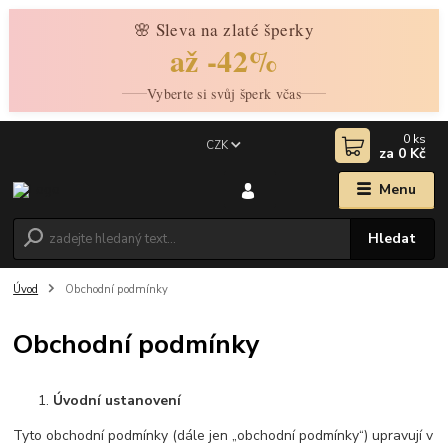
🌸 Sleva na zlaté šperky
až -42%
Vyberte si svůj šperk včas
0
ks
CZK
za
0 Kč
Menu
Hledat
Úvod
Obchodní podmínky
Obchodní podmínky
Úvodní ustanovení
Tyto obchodní podmínky (dále jen „obchodní podmínky“) upravují v