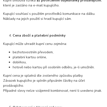
Kupní smlouva vzniká
až potvrzením objednávky prodávajícím
,
které je zasláno na e-mail kupujícího.
Kupující souhlasí s použitím prostředků komunikace na dálku.
Náklady na jejich použití si hradí kupující sám.
Cena zboží a platební podmínky
Kupující může uhradit kupní cenu zejména:
bezhotovostním převodem,
platební kartou online,
dobírkou,
hotově nebo kartou při osobním odběru, je-li umožněn.
Kupní cena je splatná dle zvoleného způsobu platby.
Závazek kupujícího je splněn připsáním částky na účet
prodávajícího.
Případné slevy nelze vzájemně kombinovat, není-li uvedeno jinak.