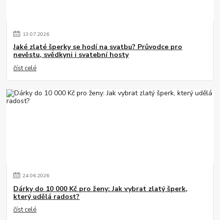
13
.
07
.
2026
Jaké zlaté šperky se hodí na svatbu? Průvodce pro
nevěstu, svědkyni i svatební hosty
číst celé
24
.
06
.
2026
Dárky do 10 000 Kč pro ženy: Jak vybrat zlatý šperk,
který udělá radost?
číst celé