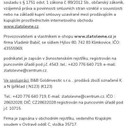
souladu s § 1751 odst. 1 zákona č. 89/2012 Sb., občanský zákoník,
vzájemná práva a povinnosti smluvních stran vzniklé v souvislosti
nebo na základě kupní smlouvy uzavírané mezi prodávajícím a
kupujícím prostřednictvím internetového obchodu
www.zlatolevne.cz
.
Provozovatelem a vlastníkem e-shopu
www.zlatolevne.cz
je
firma Vladimír Babič, se sídlem Hýlov 80, 742 83 Klimkovice, IČO:
43555969,
podnikatel je zapsán v živnostenském rejstříku, registrován na
puncovním úřadě pod j.č. 4543 ,tel.: +420 776 640 719, e-mail:
zlatolevne@centrum.cz.
Ve spolupráci:
B&B Goldinvestic s.r.o. , prodává zboží označené K
a N (příklad ( N123) (K123)
Tel.: +420 776 640 719, E-mail: zlatolevne@centrum.cz, IČO :
28632028, DIČ: CZ28632028 registrován na puncovním úřadě pod
j.č. 10715.
Firma je zapsána v obchodním rejstříku, vedeného Krajským
soudem v Ostravě oddíl C, vložka 35717.