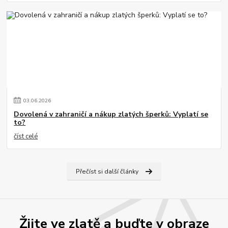
03
.
06
.
2026
Dovolená v zahraničí a nákup zlatých šperků: Vyplatí se
to?
číst celé
Přečíst si další články
Žijte ve zlatě a buďte v obraze