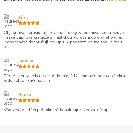
Jiřina
Objednávám pravidelně, krásné šperky za příznivou cenu, vždy v
hezké papírové krabičče s mašličkou, doručení do druhého dne,
jednoznačně doporučuji, nakupuji v podstatě pouze zde již řadu
let.
janinka
Pěkné šperky, velice rychlé doručení. Již jsem nakupovala vícekrát,
vždy dobrá zkušenost :-)
Radka
Vše v naprostém pořádku, ráda nakoupím znova. děkuji