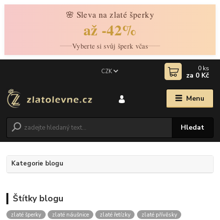
🌸 Sleva na zlaté šperky
až -42%
Vyberte si svůj šperk včas
0
ks
CZK
za
0 Kč
Menu
Hledat
Kategorie blogu
Štítky blogu
zlaté šperky
zlaté náušnice
zlaté řetízky
zlaté přívěsky