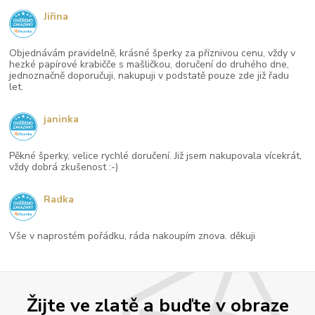
Jiřina
Objednávám pravidelně, krásné šperky za příznivou cenu, vždy v
hezké papírové krabičče s mašličkou, doručení do druhého dne,
jednoznačně doporučuji, nakupuji v podstatě pouze zde již řadu
let.
janinka
Pěkné šperky, velice rychlé doručení. Již jsem nakupovala vícekrát,
vždy dobrá zkušenost :-)
Radka
Vše v naprostém pořádku, ráda nakoupím znova. děkuji
Žijte ve zlatě a buďte v obraze