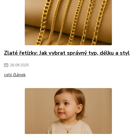
Zlaté řetízky: Jak vybrat správný typ, délku a styl
26
.
09
.
2025
celý článek