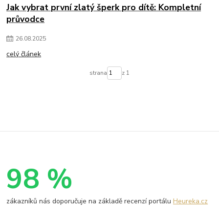
Jak vybrat první zlatý šperk pro dítě: Kompletní
průvodce
26
.
08
.
2025
celý článek
strana
z 1
98 %
zákazníků nás doporučuje na základě recenzí portálu
Heureka.cz