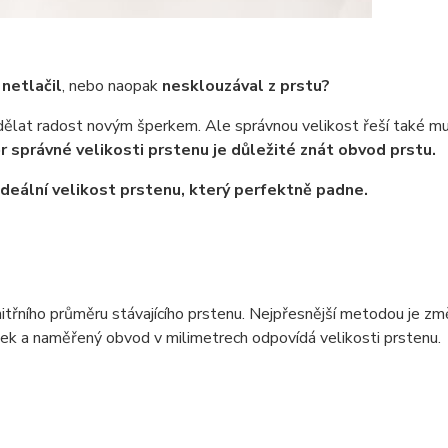
 netlačil
, nebo naopak
nesklouzával z prstu?
udělat radost novým šperkem. Ale správnou velikost řeší také muži
r správné velikosti prstenu je důležité znát obvod prstu.
 ideální velikost prstenu, který perfektně padne.
třního průměru stávajícího prstenu. Nejpřesnější metodou je změ
ek a naměřený obvod v milimetrech odpovídá velikosti prstenu.