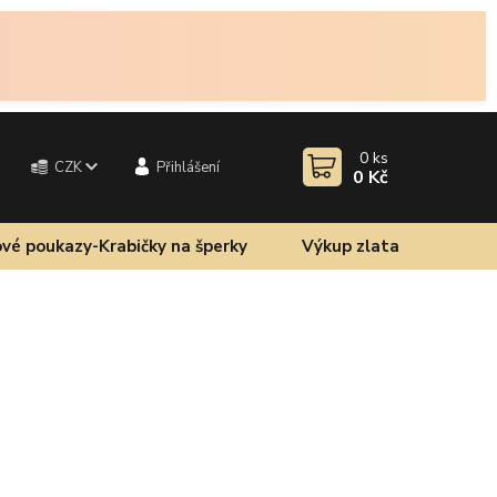
0
ks
CZK
Přihlášení
0 Kč
vé poukazy-Krabičky na šperky
Výkup zlata