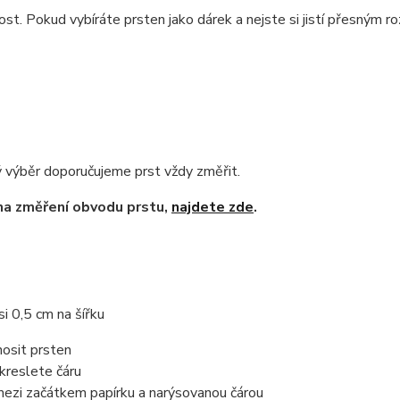
ikost. Pokud vybíráte prsten jako dárek a nejste si jistí přesným
ý výběr doporučujeme prst vždy změřit.
 na změření obvodu prstu,
najdete zde
.
si 0,5 cm na šířku
 nosit prsten
akreslete čáru
ezi začátkem papírku a narýsovanou čárou