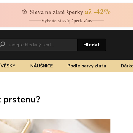
až -42%
🌸 Sleva na zlaté šperky
Vyberte si svůj šperk včas
Hledat
ÍVĚSKY
NÁUŠNICE
Podle barvy zlata
Dárko
t prstenu?