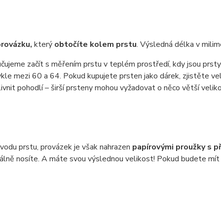
rovázku,
který
obtočíte kolem prstu
. Výsledná délka v milim
oručujeme začít s měřením prstu v teplém prostředí, kdy jsou prst
le mezi 60 a 64. Pokud kupujete prsten jako dárek, zjistěte veli
ivnit pohodlí – širší prsteny mohou vyžadovat o něco větší veliko
vodu prstu, provázek je však nahrazen
papírovými proužky s p
lně nosíte. A máte svou výslednou velikost! Pokud budete mít 