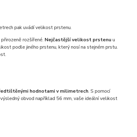
etrech pak uvádí velikost prstenu.
y přirozeně rozšířené.
Nejčastější velikost prstenu
u
kost podle jiného prstenu, který nosí na stejném prstu.
st.
ředtištěnými hodnotami v milimetrech
. S pomocí
výsledný obvod například 56 mm, vaše ideální velikost