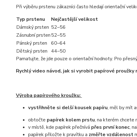
Při výběru prstenu zákazníci často hledají orientační vel
Typ prstenu
Nejčastější velikost
Dámský prsten
52–56
Zásnubní prsten
52–55
Pánský prsten
60–64
Dětský prsten
44–50
Pamatujte, že jde pouze o orientační hodnoty. Pro přesn
Rychlý video návod, jak si vyrobit papírové proužky
Výroba papírového kroužku:
vystřihněte si delší kousek papíru
, měl by mít a
obtočte
papírek kolem prstu
, na kterém chcete
v místě, kde papírek přečnívá
přes první konec
, n
papírek přiložte k pravítku a
změřte vzdálenost
m