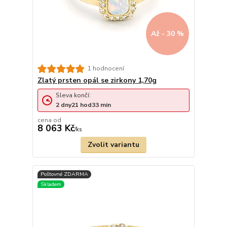
Až - 30 %
1 hodnocení
Zlatý prsten opál se zirkony 1,70g
Sleva končí:
2
dny
21
hod
33
min
cena od
8 063 Kč
/
ks
Zvolit variantu