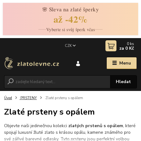
🌸 Sleva na zlaté šperky
až -42%
Vyberte si svůj šperk včas
0
ks
CZK
za
0 Kč
Menu
Hledat
Úvod
PRSTENY
Zlaté prsteny s opálem
Zlaté prsteny s opálem
Objevte naši jedinečnou kolekci
zlatých prstenů s opálem
, které
spojují luxusní žluté zlato s krásou opálu, kamene známého pro
své zářivé barevné odlesky. Tyto prsteny jsou perfektní volbou