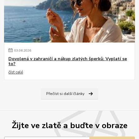
03
.
06
.
2026
Dovolená v zahraničí a nákup zlatých šperků: Vyplatí se
to?
číst celé
Přečíst si další články
Žijte ve zlatě a buďte v obraze