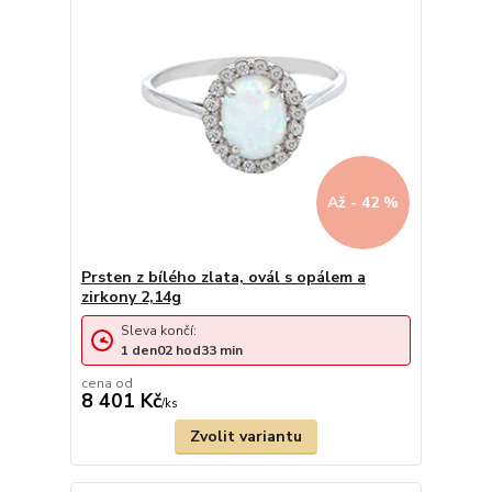
Až - 42 %
Prsten z bílého zlata, ovál s opálem a
zirkony 2,14g
Sleva končí:
1
den
02
hod
33
min
cena od
8 401 Kč
/
ks
Zvolit variantu