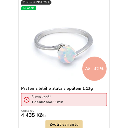
Až - 42 %
Prsten z bílého zlata s opálem 1,13g
Sleva končí:
1
den
02
hod
33
min
cena od
4 435 Kč
/
ks
Zvolit variantu