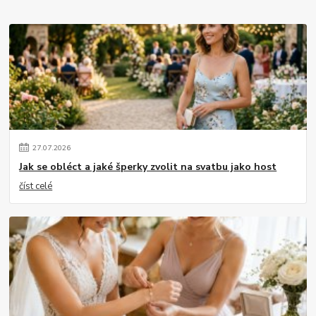
27
.
07
.
2026
Jak se obléct a jaké šperky zvolit na svatbu jako host
číst celé