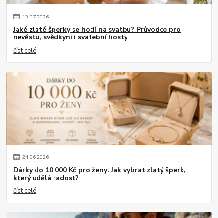
13
.
07
.
2026
Jaké zlaté šperky se hodí na svatbu? Průvodce pro
nevěstu, svědkyni i svatební hosty
číst celé
24
.
06
.
2026
Dárky do 10 000 Kč pro ženy: Jak vybrat zlatý šperk,
který udělá radost?
číst celé