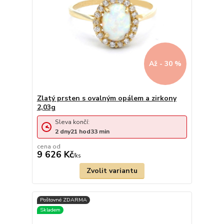
Až - 30 %
Zlatý prsten s ovalným opálem a zirkony
2,03g
Sleva končí:
2
dny
21
hod
33
min
cena od
9 626 Kč
/
ks
Zvolit variantu