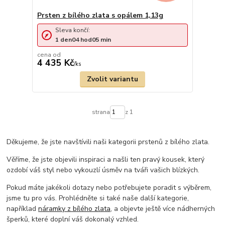
Prsten z bílého zlata s opálem 1,13g
Sleva končí:
1
den
04
hod
05
min
cena od
4 435 Kč
/
ks
Zvolit variantu
strana
z 1
Děkujeme, že jste navštívili naši kategorii prstenů z bílého zlata.
Věříme, že jste objevili inspiraci a našli ten pravý kousek, který
ozdobí váš styl nebo vykouzlí úsměv na tváři vašich blízkých.
Pokud máte jakékoli dotazy nebo potřebujete poradit s výběrem,
jsme tu pro vás. Prohlédněte si také naše další kategorie,
například
náramky z bílého zlata
, a objevte ještě více nádherných
šperků, které doplní váš dokonalý vzhled.