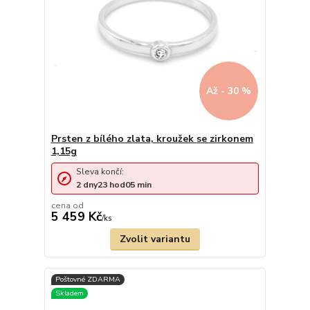
Až - 30 %
Prsten z bílého zlata, kroužek se zirkonem
1,15g
Sleva končí:
2
dny
23
hod
05
min
cena od
5 459 Kč
/
ks
Zvolit variantu