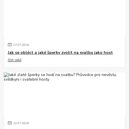
27
.
07
.
2026
Jak se obléct a jaké šperky zvolit na svatbu jako host
číst celé
13
.
07
.
2026