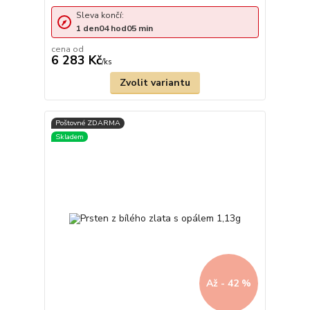
Sleva končí:
1
den
04
hod
05
min
cena od
6 283 Kč
/
ks
Zvolit variantu
Až - 42 %