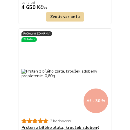
cena od
4 650 Kč
/
ks
Zvolit variantu
Až - 30 %
2 hodnocení
Prsten z bílého zlata, kroužek zdobený