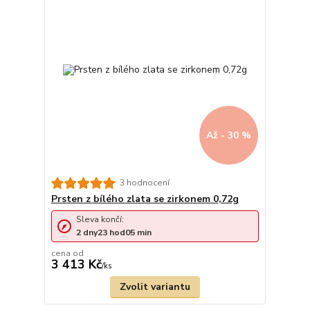
Až - 30 %
3 hodnocení
Prsten z bílého zlata se zirkonem 0,72g
Sleva končí:
2
dny
23
hod
05
min
cena od
3 413 Kč
/
ks
Zvolit variantu