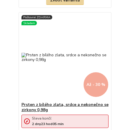
Zvolit variantu
Až - 30 %
Prsten z bílého zlata, srdce a nekonečno se
zirkony 0,98g
Sleva končí:
2
dny
23
hod
05
min