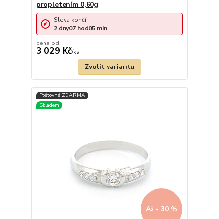
propletením 0,60g
Sleva končí:
2
dny
07
hod
05
min
cena od
3 029 Kč
/
ks
Zvolit variantu
Až - 30 %