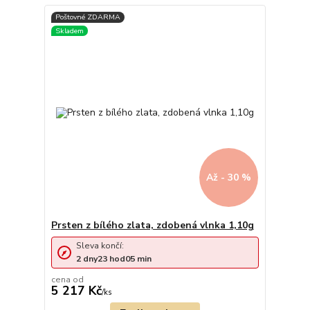
Až - 30 %
Prsten z bílého zlata, zdobená vlnka 1,10g
Sleva končí:
2
dny
23
hod
05
min
cena od
5 217 Kč
/
ks