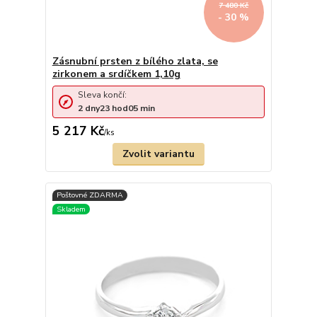
7 480 Kč
- 30 %
Zásnubní prsten z bílého zlata, se
zirkonem a srdíčkem 1,10g
Sleva končí:
2
dny
23
hod
05
min
5 217 Kč
/
ks
Zvolit variantu