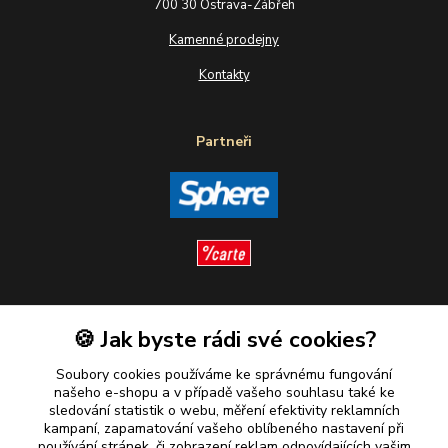
700 30 Ostrava-Zábřeh
Kamenné prodejny
Kontakty
Partneři
Sledujte nás
🍪 Jak byste rádi své cookies?
Soubory cookies používáme ke správnému fungování
našeho e-shopu a v případě vašeho souhlasu také ke
sledování statistik o webu, měření efektivity reklamních
kampaní, zapamatování vašeho oblíbeného nastavení při
Plaťte u nás bezpečně
používání stránek, či zobrazení reklam odpovídajících vašim