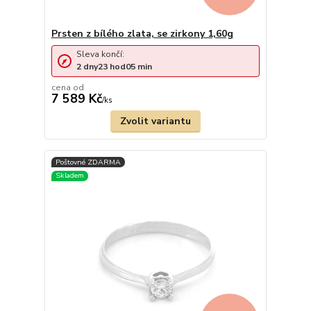
Prsten z bílého zlata, se zirkony 1,60g
Sleva končí:
2
dny
23
hod
05
min
cena od
7 589 Kč
/
ks
Zvolit variantu