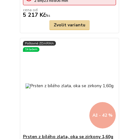
2
dny
23
hod
05
min
cena od
5 217 Kč
/
ks
Zvolit variantu
Až - 42 %
Prsten z bílého zlata, oka se zirkony 1,60g