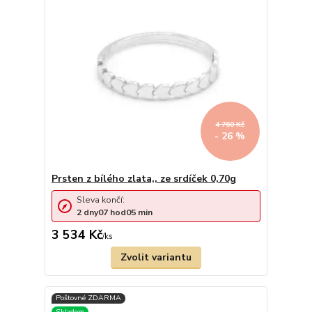
4 760 Kč
- 26 %
Prsten z bílého zlata,, ze srdíček 0,70g
Sleva končí:
2
dny
07
hod
05
min
3 534 Kč
/
ks
Zvolit variantu