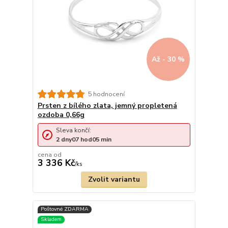
Až - 30 %
5 hodnocení
Prsten z bílého zlata, jemný propletená
ozdoba 0,66g
Sleva končí:
2
dny
07
hod
05
min
cena od
3 336 Kč
/
ks
Zvolit variantu