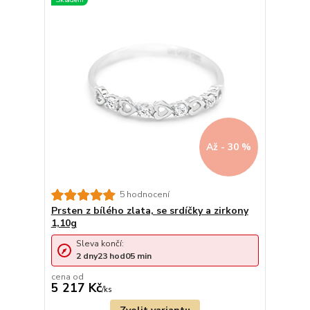
Až - 30 %
5 hodnocení
Prsten z bílého zlata, se srdíčky a zirkony
1,10g
Sleva končí:
2
dny
23
hod
05
min
cena od
5 217 Kč
/
ks