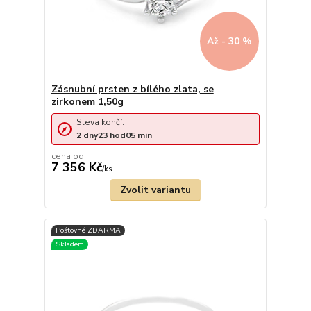
Až - 30 %
Zásnubní prsten z bílého zlata, se
zirkonem 1,50g
Sleva končí:
2
dny
23
hod
05
min
cena od
7 356 Kč
/
ks
Zvolit variantu