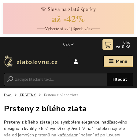
🌸 Sleva na zlaté šperky
až -42%
Vyberte si svůj šperk včas
0
ks
CZK
za
0 Kč
Menu
Hledat
Úvod
PRSTENY
Prsteny z bílého zlata
Prsteny z bílého zlata
Prsteny z bílého zlata
jsou symbolem elegance, nadčasového
designu a kvality, která vydrží celý život. V naší kolekci najdete
vše od jemných prstenů na každodenní nošení až po luxusní