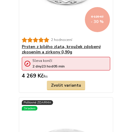
6 120 Kč
- 30 %
2 hodnocení
Prsten z bílého zlata, kroužek zdobený
zkosením a zirkony 0,90g
Sleva končí:
2
dny
23
hod
05
min
4 269 Kč
/
ks
Zvolit variantu