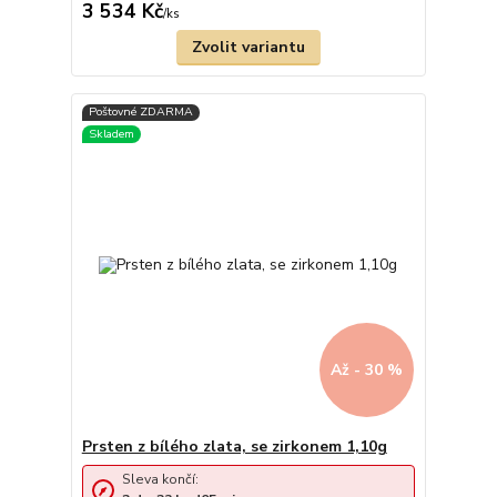
3 534 Kč
/
ks
Zvolit variantu
Až - 30 %
Prsten z bílého zlata, se zirkonem 1,10g
Sleva končí: