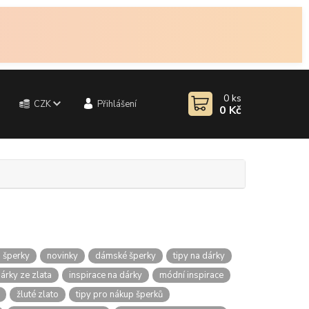
0
ks
CZK
Přihlášení
0 Kč
 šperky
novinky
dámské šperky
tipy na dárky
árky ze zlata
inspirace na dárky
módní inspirace
žluté zlato
tipy pro nákup šperků