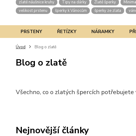
zlaté náušnice kruhy
Tipy na dárky
Zlaté šperky
Minima
velikost prstenu
šperky k Vánocům
šperky ze zlata
ván
PRSTENY
ŘETÍZKY
NÁRAMKY
PŘ
Úvod
Blog o zlatě
Blog o zlatě
Všechno, co o zlatých špercích potřebujete
Nejnovější články