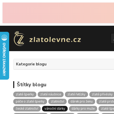
Kategorie blogu
Štítky blogu
zlaté šperky
zlaté náušnice
zlaté řetízky
zlaté přívěsky
péče o zlaté šperky
zlatnictví
dárek pro ženu
zlaté prs
české zlatnictví
vánoční dárky
dárky pro muže
zlaté špe