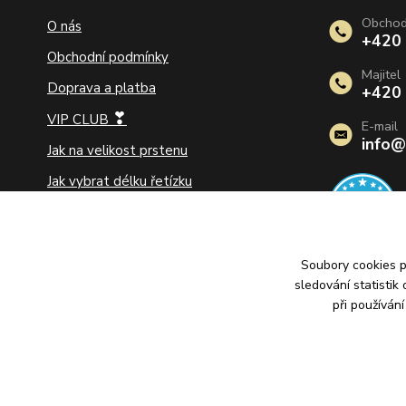
Obcho
O nás
+420
Obchodní podmínky
Majitel
Doprava a platba
+420
❣
VIP CLUB
E-mail
info@
Jak na velikost prstenu
Jak vybrat délku řetízku
Jak vybrat zlaté náušnice
Jak pečovat o šperky
Soubory cookies 
Ochrana osobních údajů
sledování statisti
Vrácení zboží a reklamace
při používán