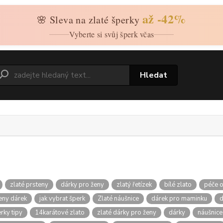
až -42%
🌸 Sleva na zlaté šperky
Vyberte si svůj šperk včas
Hledat
zlaté prsteny
dárky pro ženy
zlatý řetízek
bílé zlato
péče o
teny dárek
jak vybrat šperk
Zlaté náušnice
dárek pro maminku
d
rky tipy
14karátové zlato
zlaté dárky pro ženy
dárky
náušnice