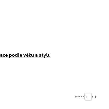
race podle věku a stylu
strana
z 1