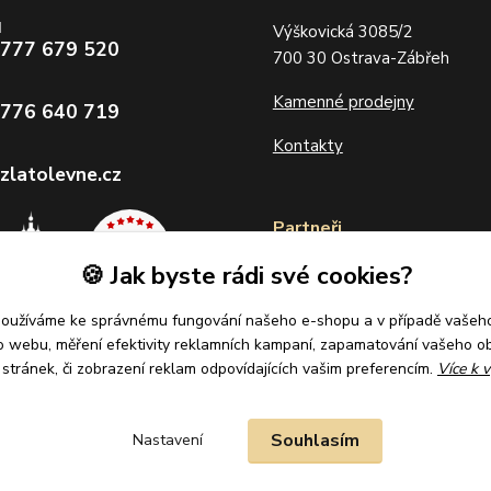
d
Výškovická 3085/2
 777 679 520
700 30 Ostrava-Zábřeh
Kamenné prodejny
 776 640 719
Kontakty
zlatolevne.cz
Partneři
🍪 Jak byste rádi své cookies?
používáme ke správnému fungování našeho e-shopu a v případě vašeho
k o webu, měření efektivity reklamních kampaní, zapamatování vašeho o
í stránek, či zobrazení reklam odpovídajících vašim preferencím.
Více k v
Souhlasím
Nastavení