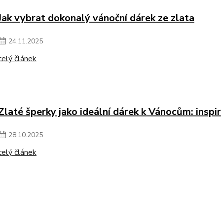
Jak vybrat dokonalý vánoční dárek ze zlata
24
.
11
.
2025
celý článek
Zlaté šperky jako ideální dárek k Vánocům: inspi
28
.
10
.
2025
celý článek