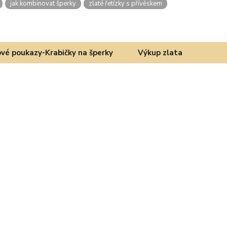
jak kombinovat šperky
zlaté řetízky s přívěskem
vé poukazy-Krabičky na šperky
Výkup zlata