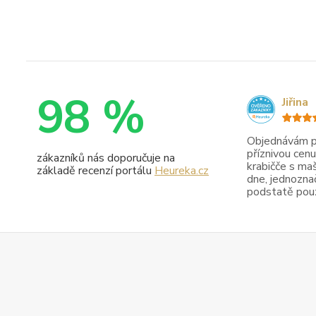
98 %
Jiřina
Objednávám pr
příznivou cenu
zákazníků nás doporučuje na
krabičče s maš
základě recenzí portálu
Heureka.cz
dne, jednoznač
podstatě pouze