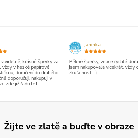
janinka
avidelně, krásné šperky za
Pěkné šperky, velice rychlé doruč
, vždy v hezké papírové
jsem nakupovala vícekrát, vždy 
ličkou, doručení do druhého
zkušenost :-)
ně doporučuji, nakupuji v
 zde již řadu let.
Žijte ve zlatě a buďte v obraze