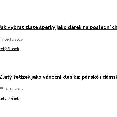
Jak vybrat zlaté šperky jako dárek na poslední ch
09
.
12
.
2025
celý článek
Zlatý řetízek jako vánoční klasika: pánské i dáms
02
.
12
.
2025
celý článek