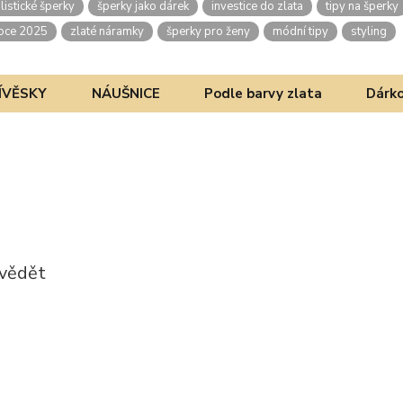
listické šperky
šperky jako dárek
investice do zlata
tipy na šperky
oce 2025
zlaté náramky
šperky pro ženy
módní tipy
styling
ÍVĚSKY
NÁUŠNICE
Podle barvy zlata
Dárko
 vědět