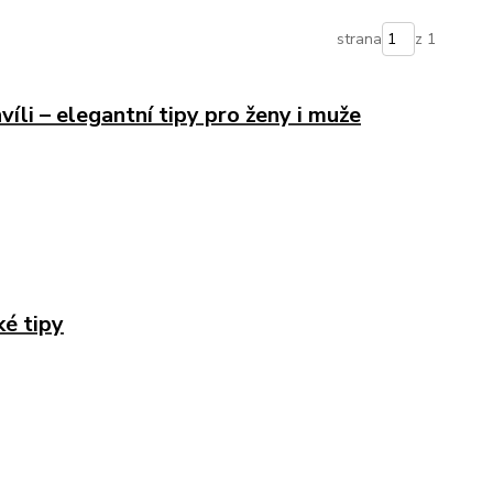
strana
z 1
víli – elegantní tipy pro ženy i muže
ké tipy