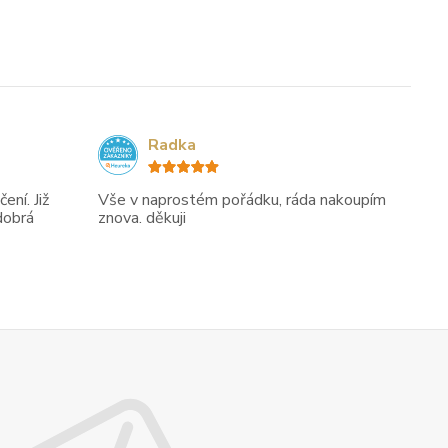
Radka
ení. Již
Vše v naprostém pořádku, ráda nakoupím
dobrá
znova. děkuji