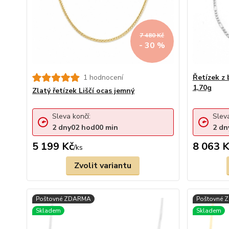
7 480 Kč
- 30 %
1 hodnocení
Řetízek z 
1,70g
Zlatý řetízek Liščí ocas jemný
Sleva končí:
Sleva
2
dny
02
hod
00
min
2
dn
5 199 Kč
8 063 K
/
ks
Zvolit variantu