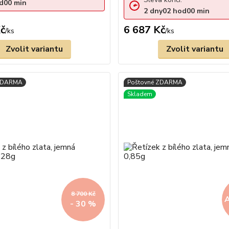
d
00
min
2
dny
02
hod
00
min
č
6 687 Kč
/
ks
/
ks
Zvolit variantu
Zvolit variantu
8 700 Kč
A
- 30 %