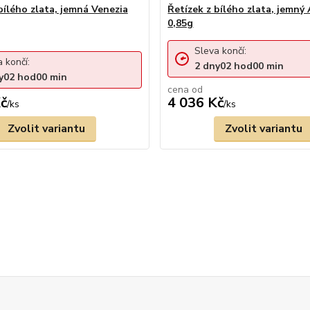
bílého zlata, jemná Venezia
Řetízek z bílého zlata, jemný
0,85g
Sleva končí:
 končí:
2
dny
02
hod
00
min
y
02
hod
00
min
cena od
č
4 036 Kč
/
ks
/
ks
Zvolit variantu
Zvolit variantu