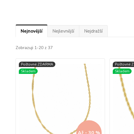
✅ Jemné a lehké provedení – pohodlné nošení pro děti.
✅ Univerzální vzhled – řetízky lze nosit samostatně neb
✅ Skvělý dárek – originální volba pro chlapce i dívky.
✅ Rychlá radost – vše skladem, odesíláme obratem a s 
Nejnovější
Nejlevnější
Nejdražší
Dětské zlaté řetízky se krásně kombinují i s
jemnými zl
také
zlaté křížky a andílci
, které mají symbolický význa
Zobrazuji 1-20 z 37
Pokud hledáte inspiraci, doporučujeme nahlédnout i do 
vydržely navždy
.
Dětské zlaté řetízky jsou investicí do krásného dárku, kt
hodnotu.
Proč vybrat dětský zlatý řetízek?
Dětské zlaté řetízky patří mezi oblíbené šperky, které j
významné životní události. Díky kvalitnímu zpracování je v
Až - 30 %