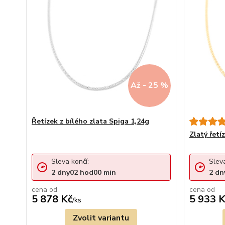
Až - 25 %
Řetízek z bílého zlata Spiga 1,24g
Zlatý řetí
Sleva končí:
Sleva
2
dny
02
hod
00
min
2
dn
cena od
cena od
5 878 Kč
5 933 K
/
ks
Zvolit variantu