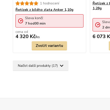
1 hodnocení
Řetízek z 
1,28g
Řetízek z bílého zlata Anker 1,10g
Sleva končí:
Sleva
7
hod
00
min
2
dn
cena od
4 320 Kč
6 073 K
/
ks
Zvolit variantu
Načíst další produkty (17)