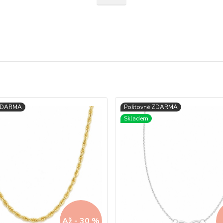
o doplnit o
dětské přívěsky ze zlata
.
možností vrácení do 30 dnů.
atými náušnicemi pro děti
nebo
zlatými náramky pro děti
, t
m a skvěle se hodí jako dárek ke křtinám či svatému přijímání.
našeho blogu – třeba do článku
Jak vybrat první zlatý šperk pro
erý si dítě uchová navždy. Vyberte si z naší široké nabídky a potě
sou jemné, bezpečné a mají trvalou hodnotu. Zlatý řetízek pro d
hodný jak pro chlapce, tak pro dívky.
Až - 30 %