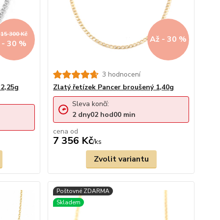
15 300 Kč
Až - 30 %
- 30 %
3 hodnocení
 2,25g
Zlatý řetízek Pancer broušený 1,40g
Sleva končí:
2
dny
02
hod
00
min
cena od
7 356 Kč
/
ks
Zvolit variantu