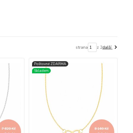
akže snadno vytvoříte originální set. Častou volbou jsou
strana
z 2
další
 dítě
nebo
Jak správně pečovat o zlaté šperky, aby
šte své nejbližší šperkem, který nikdy neztratí svou
ěti je nejen krásným doplňkem, ale i symbolem lásky a
7 820 Kč
8 160 Kč