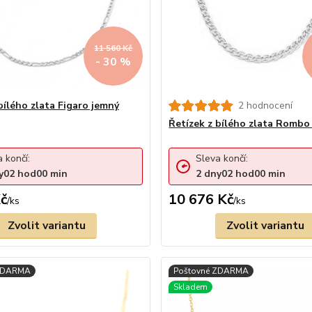
11 560 Kč
- 30 %
bílého zlata Figaro jemný
2 hodnocení
Řetízek z bílého zlata Rombo
 končí:
Sleva končí:
y
02
hod
00
min
2
dny
02
hod
00
min
č
10 676 Kč
/
ks
/
ks
Zvolit variantu
Zvolit variantu