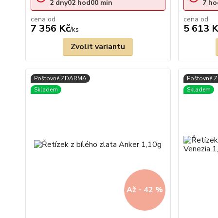
2
dny
02
hod
00
min
7
ho
cena od
cena od
7 356 Kč
5 613 K
/
ks
Zvolit variantu
Až - 42 %