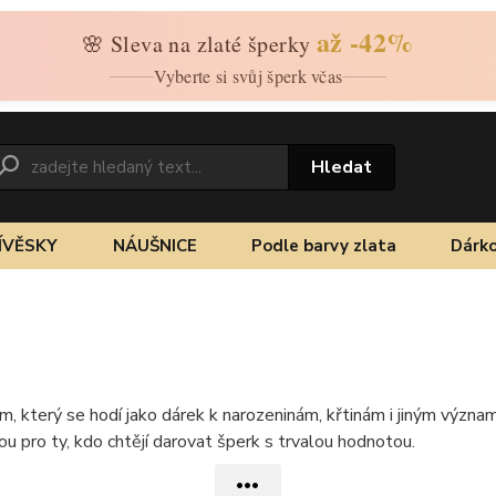
až -42%
🌸 Sleva na zlaté šperky
Vyberte si svůj šperk včas
Hledat
ÍVĚSKY
NÁUŠNICE
Podle barvy zlata
Dárko
, který se hodí jako dárek k narozeninám, křtinám i jiným význ
u pro ty, kdo chtějí darovat šperk s trvalou hodnotou.