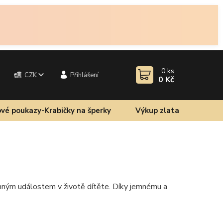
0
ks
CZK
Přihlášení
0 Kč
vé poukazy-Krabičky na šperky
Výkup zlata
amným událostem v životě dítěte. Díky jemnému a