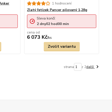
 Anker
1 hodnocení
Zlatý řetízek Pancer pilovaný 1,28g
Sleva končí:
2
dny
02
hod
00
min
cena od
6 073 Kč
/
ks
Zvolit variantu
strana
z 2
další