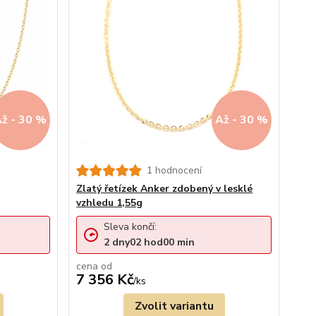
ž - 30 %
Až - 30 %
1 hodnocení
Zlatý řetízek Anker zdobený v lesklé
vzhledu 1,55g
Sleva končí:
2
dny
02
hod
00
min
cena od
7 356 Kč
/
ks
Zvolit variantu