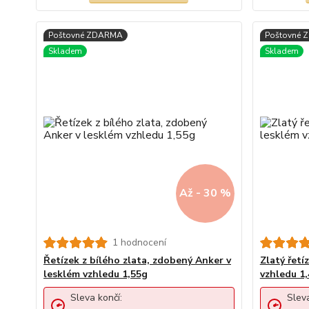
Až - 30 %
1 hodnocení
Řetízek z bílého zlata, zdobený Anker v
Zlatý řetí
lesklém vzhledu 1,55g
vzhledu 1
Sleva končí:
Sleva