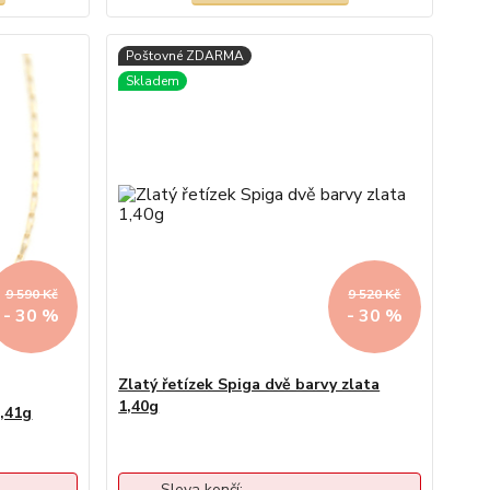
9 590 Kč
9 520 Kč
- 30 %
- 30 %
Zlatý řetízek Spiga dvě barvy zlata
1,40g
1,41g
Sleva končí: