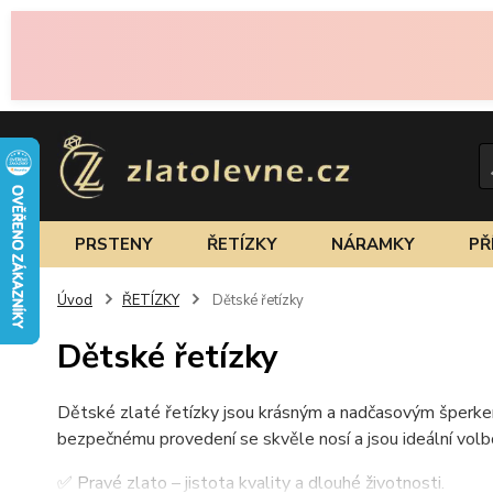
PRSTENY
ŘETÍZKY
NÁRAMKY
PŘ
Úvod
ŘETÍZKY
Dětské řetízky
Dětské řetízky
Dětské zlaté řetízky jsou krásným a nadčasovým šperkem
bezpečnému provedení se skvěle nosí a jsou ideální volbo
✅ Pravé zlato – jistota kvality a dlouhé životnosti.