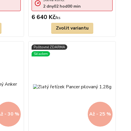
2
dny
02
hod
00
min
6 640 Kč
/
ks
Zvolit variantu
ž - 30 %
Až - 25 %