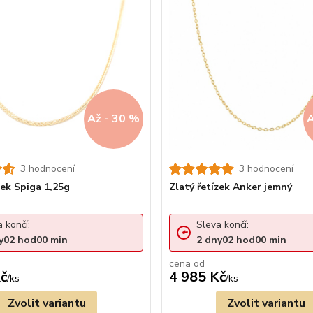
Až - 30 %
A
3 hodnocení
3 hodnocení
zek Spiga 1,25g
Zlatý řetízek Anker jemný
 končí:
Sleva končí:
y
02
hod
00
min
2
dny
02
hod
00
min
cena od
č
4 985 Kč
/
ks
/
ks
Zvolit variantu
Zvolit variantu