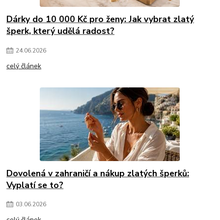
Dárky do 10 000 Kč pro ženy: Jak vybrat zlatý
šperk, který udělá radost?
24
.
06
.
2026
celý článek
Dovolená v zahraničí a nákup zlatých šperků:
Vyplatí se to?
03
.
06
.
2026
celý článek