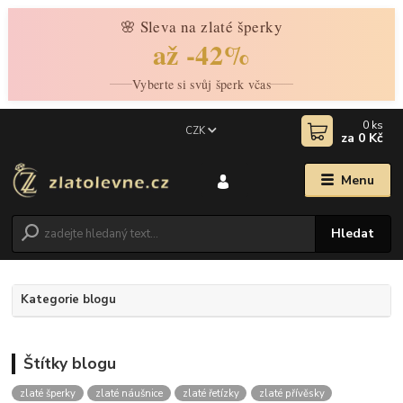
🌸 Sleva na zlaté šperky
až -42%
Vyberte si svůj šperk včas
0
ks
CZK
za
0 Kč
Menu
Hledat
Kategorie blogu
Štítky blogu
zlaté šperky
zlaté náušnice
zlaté řetízky
zlaté přívěsky