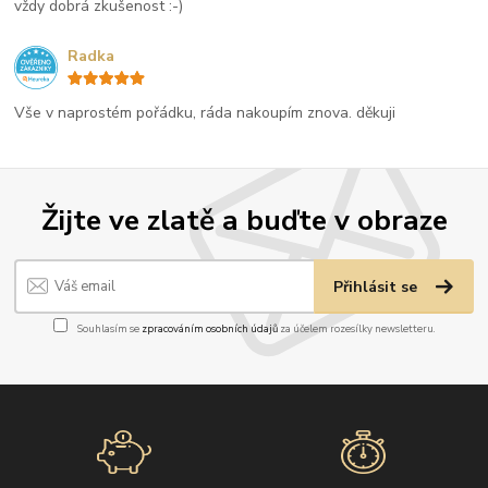
vždy dobrá zkušenost :-)
Radka
Vše v naprostém pořádku, ráda nakoupím znova. děkuji
Žijte ve zlatě a buďte v obraze
Přihlásit se
Souhlasím se
zpracováním osobních údajů
za účelem rozesílky newsletteru.