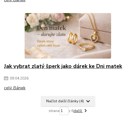
Jak vybrat zlatý šperk jako dárek ke Dni matek
09
.
04
.
2026
celý článek
Načíst další články (4)
strana
z 6
další