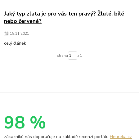
Jaký typ zlata je pro vás ten pravý? Žluté, bílé
nebo červené?
18
.
11
.
2021
celý článek
strana
z 1
98 %
zákazníků nás doporučuje na základě recenzí portálu
Heureka.cz