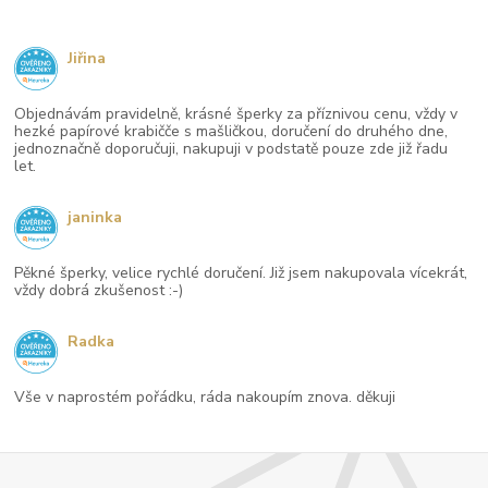
Jiřina
Objednávám pravidelně, krásné šperky za příznivou cenu, vždy v
hezké papírové krabičče s mašličkou, doručení do druhého dne,
jednoznačně doporučuji, nakupuji v podstatě pouze zde již řadu
let.
janinka
Pěkné šperky, velice rychlé doručení. Již jsem nakupovala vícekrát,
vždy dobrá zkušenost :-)
Radka
Vše v naprostém pořádku, ráda nakoupím znova. děkuji