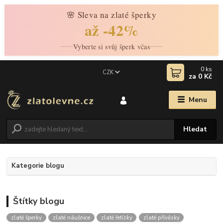
🌸 Sleva na zlaté šperky
až -42%
Vyberte si svůj šperk včas
0
ks
CZK
za
0 Kč
Menu
Hledat
Kategorie blogu
Štítky blogu
zlaté šperky
zlaté náušnice
zlaté řetízky
zlaté přívěsky