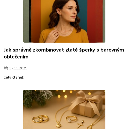
Jak správně zkombinovat zlaté šperky s barevným
oblečením
17
.
11
.
2025
celý článek