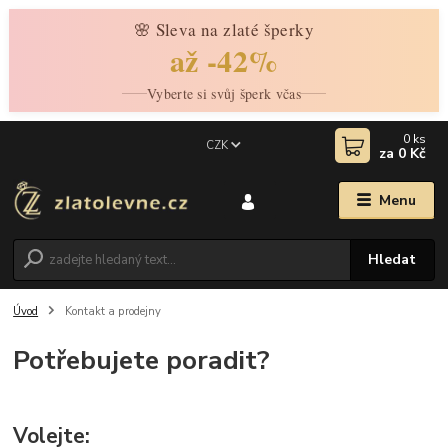
🌸 Sleva na zlaté šperky
až -42%
Vyberte si svůj šperk včas
0
ks
CZK
za
0 Kč
Menu
Hledat
Úvod
Kontakt a prodejny
Potřebujete poradit?
Volejte: