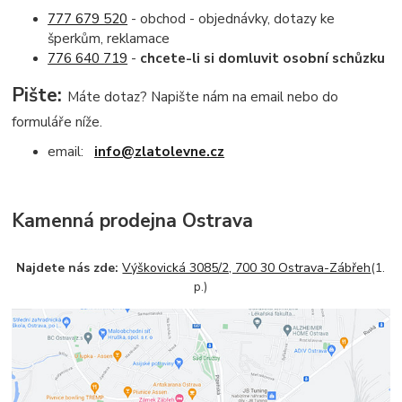
777 679 520
- obchod - objednávky, dotazy ke
šperkům, reklamace
776 640 719
-
chcete-li si domluvit osobní schůzku
Pište:
Máte dotaz? Napište nám na email nebo do
formuláře níže.
email:
info@zlatolevne.cz
Kamenná prodejna Ostrava
Najdete nás zde:
Výškovická 3085/2, 700 30 Ostrava-Zábřeh
(1.
p.)