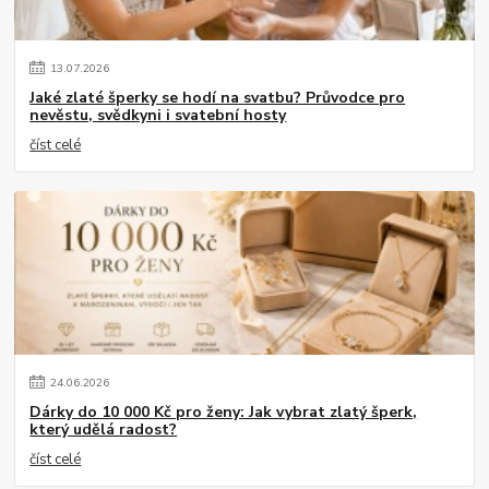
13
.
07
.
2026
Jaké zlaté šperky se hodí na svatbu? Průvodce pro
nevěstu, svědkyni i svatební hosty
číst celé
24
.
06
.
2026
Dárky do 10 000 Kč pro ženy: Jak vybrat zlatý šperk,
který udělá radost?
číst celé