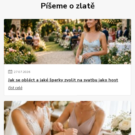
Píšeme o zlatě
27
.
07
.
2026
Jak se obléct a jaké šperky zvolit na svatbu jako host
číst celé