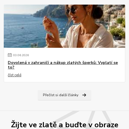
03
.
06
.
2026
Dovolená v zahraničí a nákup zlatých šperků: Vyplatí se
to?
číst celé
Přečíst si další články
Žijte ve zlatě a buďte v obraze