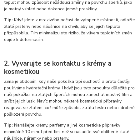
teplot mohou způsobit nežádoucí změny na povrchu šperků, jako
je matný vzhled nebo dokonce jemné praskliny.
Tip:
Když jdete z mrazivého počasí do vytopené místnosti, odložte
zlaté prsteny nebo náušnice na chvíli, aby se jejich teplota
přizpůsobila. Tím minimalizujete riziko, že vlivem teplotních změn
dojde k deformacím.
2. Vyvarujte se kontaktu s krémy a
kosmetikou
Zima je obdobím, kdy naše pokožka trpí suchostí, a proto častěji
používáme hydratační krémy. I když jsou tyto produkty důležité pro
naši pokožku, na zlatých špercích mohou zanechat mastný film a
snížit jejich lesk. Navíc mohou některé kosmetické přípravky
reagovat se zlatem, což může způsobit ztrátu lesku nebo i drobné
poškození povrchu.
Tip:
Nanášejte krémy, parfémy a jiné kosmetické přípravky
minimálně 10 minut před tím, než si nasadíte své oblíbené zlaté
náušnice, náramky nebo prsteny.