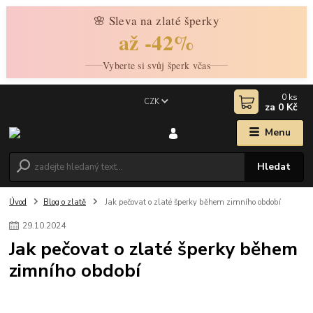
🌸 Sleva na zlaté šperky
až -42%
Vyberte si svůj šperk včas
0
ks
CZK
za
0 Kč
Menu
Hledat
Úvod
Blog o zlatě
Jak pečovat o zlaté šperky během zimního období
29
.
10
.
2024
Jak pečovat o zlaté šperky během
zimního období