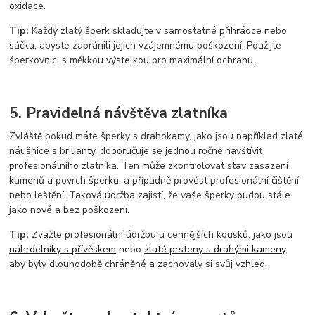
oxidace.
Tip:
Každý zlatý šperk skladujte v samostatné přihrádce nebo
sáčku, abyste zabránili jejich vzájemnému poškození. Použijte
šperkovnici s měkkou výstelkou pro maximální ochranu.
5. Pravidelná návštěva zlatníka
Zvláště pokud máte šperky s drahokamy, jako jsou například zlaté
náušnice s brilianty, doporučuje se jednou ročně navštívit
profesionálního zlatníka. Ten může zkontrolovat stav zasazení
kamenů a povrch šperku, a případně provést profesionální čištění
nebo leštění. Taková údržba zajistí, že vaše šperky budou stále
jako nové a bez poškození.
Tip:
Zvažte profesionální údržbu u cennějších kousků, jako jsou
náhrdelníky s přívěskem
nebo
zlaté prsteny s drahými kameny
,
aby byly dlouhodobě chráněné a zachovaly si svůj vzhled.