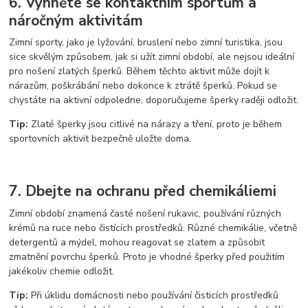
6. Vyhněte se kontaktním sportům a
náročným aktivitám
Zimní sporty, jako je lyžování, bruslení nebo zimní turistika, jsou
sice skvělým způsobem, jak si užít zimní období, ale nejsou ideální
pro nošení zlatých šperků. Během těchto aktivit může dojít k
nárazům, poškrábání nebo dokonce k ztrátě šperků. Pokud se
chystáte na aktivní odpoledne, doporučujeme šperky raději odložit.
Tip:
Zlaté šperky jsou citlivé na nárazy a tření, proto je během
sportovních aktivit bezpečně uložte doma.
7. Dbejte na ochranu před chemikáliemi
Zimní období znamená časté nošení rukavic, používání různých
krémů na ruce nebo čistících prostředků. Různé chemikálie, včetně
detergentů a mýdel, mohou reagovat se zlatem a způsobit
zmatnění povrchu šperků. Proto je vhodné šperky před použitím
jakékoliv chemie odložit.
Tip:
Při úklidu domácnosti nebo používání čisticích prostředků