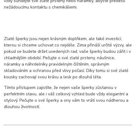
vždy sundejte své zlaté prsteny nebo náramky, abyste předešli
nežádoucímu kontaktu s chemikáliemi.
Zlaté šperky jsou nejen krásným doplňkem, ale také investicí,
kterou si chceme uchovat co nejdéle. Zima přináší určité výzvy, ale
pokud se budete držet uvedených rad, vaše šperky budou zářit i v
chladnějším období. Pečujte o své zlaté prsteny, náušnice,
náramky a náhrdelníky pravidelným čištěním, správným
skladováním a ochranou před vlivy počasí. Díky tomu si své zlaté
kousky zachovají svou krásu a lesk po dlouhá léta.
Tímto přístupem zajistíte, že nejen vaše šperky zůstanou v
perfektním stavu, ale i váš celkový vzhled bude vždy elegantní a
stylový. Pečujte o své šperky a ony vám to vrátí svou nádherou a
dlouhou životností.