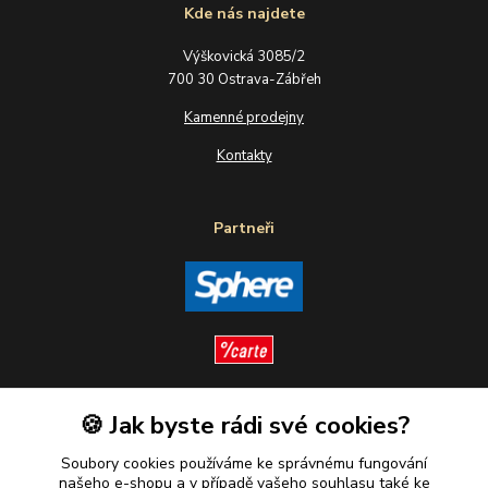
Kde nás najdete
Výškovická 3085/2
700 30 Ostrava-Zábřeh
Kamenné prodejny
Kontakty
Partneři
🍪 Jak byste rádi své cookies?
Sledujte nás
Soubory cookies používáme ke správnému fungování
našeho e-shopu a v případě vašeho souhlasu také ke