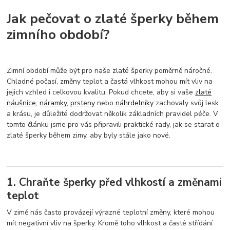
Jak pečovat o zlaté šperky během
zimního období?
Zimní období může být pro naše zlaté šperky poměrně náročné.
Chladné počasí, změny teplot a častá vlhkost mohou mít vliv na
jejich vzhled i celkovou kvalitu. Pokud chcete, aby si vaše
zlaté
náušnice
,
náramky
,
prsteny
nebo
náhrdelníky
zachovaly svůj lesk
a krásu, je důležité dodržovat několik základních pravidel péče. V
tomto článku jsme pro vás připravili praktické rady, jak se starat o
zlaté šperky během zimy, aby byly stále jako nové.
1. Chraňte šperky před vlhkostí a změnami
teplot
V zimě nás často provázejí výrazné teplotní změny, které mohou
mít negativní vliv na šperky. Kromě toho vlhkost a časté střídání