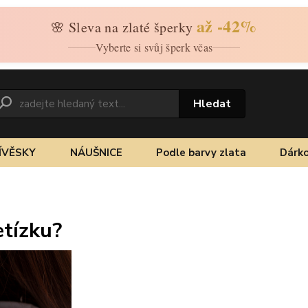
až -42%
🌸 Sleva na zlaté šperky
Vyberte si svůj šperk včas
Hledat
ÍVĚSKY
NÁUŠNICE
Podle barvy zlata
Dárko
etízku?