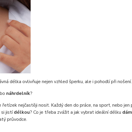
ávná délka ovlivňuje nejen vzhled šperku, ale i pohodlí při nošení.
bo
náhrdelník
?
zek nejčastěji nosit. Každý den do práce, na sport, nebo jen pří
si jistí
délkou
? Co je třeba zvážit a jak vybrat ideální délku
dám
latý průvodce.