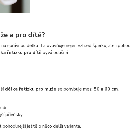
uže a pro dítě?
 na správnou délku. Ta ovlivňuje nejen vzhled šperku, ale i pohodl
ka řetízku pro dítě
bývá odlišná.
jší
délka řetízku pro muže
se pohybuje mezi
50 a 60 cm
.
rudi
jší přívěsky
pohodlnější ještě o něco delší varianta.