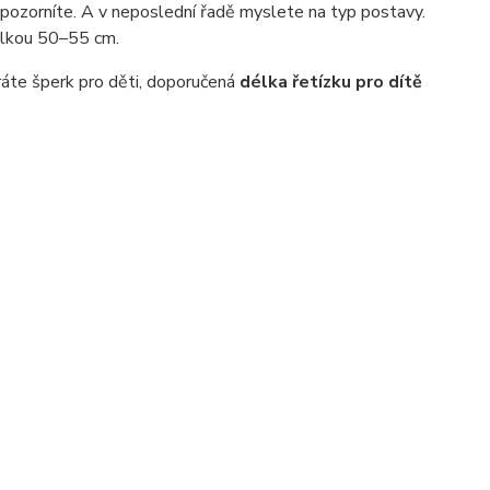
 upozorníte. A v neposlední řadě myslete na typ postavy.
délkou 50–55 cm.
ráte šperk pro děti, doporučená
délka řetízku pro dítě