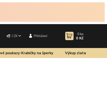
0
ks
CZK
Přihlášení
0 Kč
vé poukazy-Krabičky na šperky
Výkup zlata