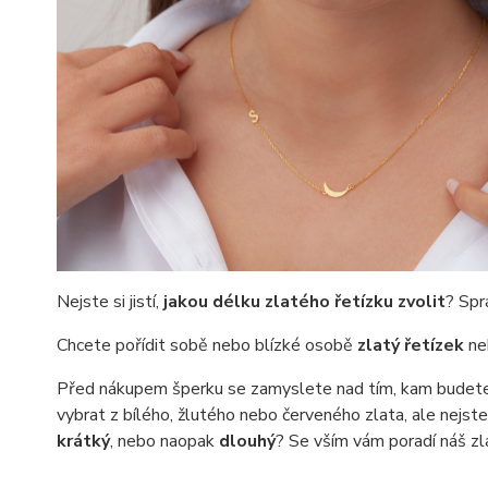
Nejste si jistí,
jakou délku zlatého řetízku zvolit
? Spr
Chcete pořídit sobě nebo blízké osobě
zlatý řetízek
ne
Před nákupem šperku se zamyslete nad tím, kam budete řetí
vybrat z bílého, žlutého nebo červeného zlata, ale nejste 
krátký
, nebo naopak
dlouhý
? Se vším vám poradí náš z