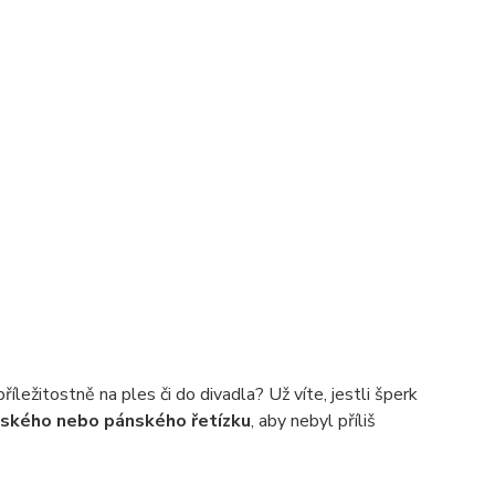
ležitostně na ples či do divadla? Už víte, jestli šperk
ského nebo pánského řetízku
, aby nebyl příliš