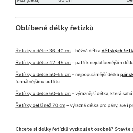
Muž (delší)
60 cm
Del
Oblíbené délky řetízků
Řetízky o délce 36–40 cm
– běžná délka
dětských řetí
Řetízky o délce 42–45 cm
– patří k
nejoblíbenějším dé
Řetízky o délce 50–55 cm
–
nejpopulárnější délka
pánsk
formálnějšímu outfitu.
Řetízky o délce 60–65 cm
– výraznější délka, která sahá
Řetízky delší než 70 cm
– výrazná délka pro pány, ale i 
Chcete si délky řetízků vyzkoušet osobně? Stavte