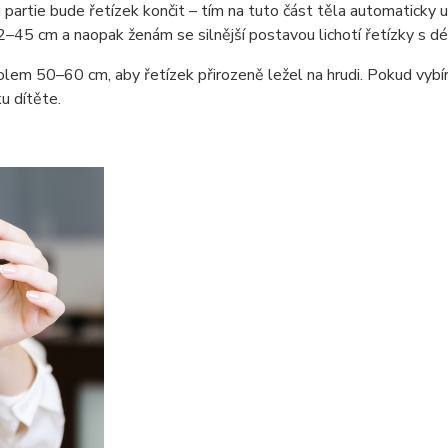
i partie bude řetízek končit – tím na tuto část těla automaticky
42–45 cm a naopak ženám se silnější postavou lichotí řetízky s 
lem 50–60 cm, aby řetízek přirozeně ležel na hrudi. Pokud vybí
u dítěte.