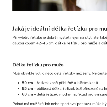
Jaká je ideální délka řetízku pro m
Při výběru řetízku je dobré myslet nejen na styl, ale také
délkou kolem 42–45 cm,
délka řetízku pro muže
a
dél
Délka řetízku pro muže
Muži obvykle volí o něco delší řetízky než ženy. Nejčastě
50 cm
– řetízek končí přibližně u klíčních kostí
55 cm
– oblíbená délka, řetízek leží přirozeně na h
60 cm
– delší řetízek vhodný například pro výrazně
Pokud má muž širší krk nebo sportovní postavu, může být 