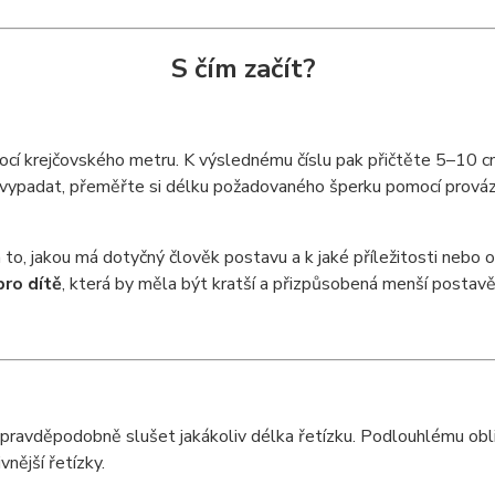
S čím začít?
ocí krejčovského metru. K výslednému číslu pak přičtěte 5–10 cm 
vypadat, přeměřte si délku požadovaného šperku pomocí provázku a
 to, jakou má dotyčný člověk postavu a k jaké příležitosti nebo o
pro dítě
, která by měla být kratší a přizpůsobená menší postavě
 pravděpodobně slušet jakákoliv délka řetízku. Podlouhlému obliče
nější řetízky.