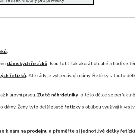
ší řetízek vhodný pro přívěsky
zků
.
lkám
dámských řetízků
. Jsou totiž tak akorát dlouhé a hodí se 
ých řetízků
.
Ale rády je vyhledávají i dámy. Řetízky s touto dé
 až k úrovni prsou.
Zlaté náhrdelníky
o této délce se perfektn
pro dámy. Ženy tyto delší
zlaté řetízky
s oblibou využívají k vrstv
 se k nám na
prodejnu
a přeměřte si jednotlivé délky řetízk