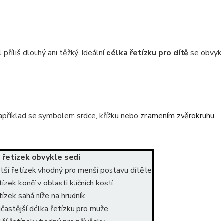
příliš dlouhý ani těžký. Ideální
délka řetízku pro dítě
se obvyk
apříklad se symbolem srdce, křížku nebo
znamením zvěrokruhu.
k řetízek obvykle sedí
tší řetízek vhodný pro menší postavu dítěte
ízek končí v oblasti klíčních kostí
ízek sahá níže na hrudník
častější délka řetízku pro muže