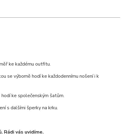
téměř ke každému outfitu.
lkou se výborně hodí ke každodennímu nošení i k
ě hodí ke společenským šatům.
ení s dalšími šperky na krku.
ů. Rádi vás uvidíme.