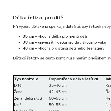
Délka řetízku pro dítě
Při výběru dětského šperku je důležité, aby řetízek nebyl 
35 cm
– vhodná délka pro menší děti
38 cm
– univerzální délka pro děti školního věku
40 cm
– vhodná pro starší děti nebo teenagery
Dětské řetízky se často kombinují s malým přívěskem, n
Typ nositele
Doporučená délka řetízku
Ja
Dítě
35–40 cm
Kra
Žena
42–45 cm
Řet
Žena (delší styl)
50–55 cm
Řet
Muž
50–55 cm
Nej