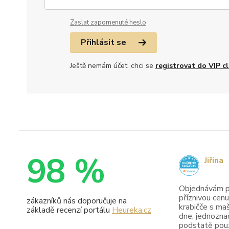
Zaslat zapomenuté heslo
Přihlásit se
Ještě nemám účet. chci se
registrovat do VIP c
98 %
Jiřina
Objednávám pr
příznivou cenu
zákazníků nás doporučuje na
krabičče s maš
základě recenzí portálu
Heureka.cz
dne, jednoznač
podstatě pouze