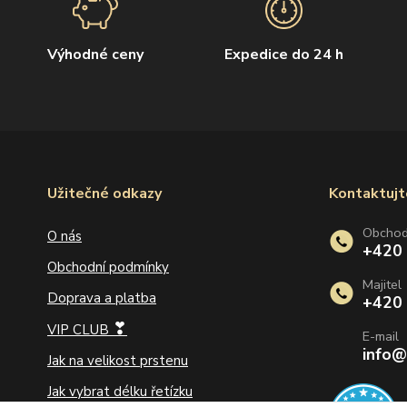
Výhodné ceny
Expedice do 24 h
Užitečné odkazy
Kontaktujt
Obcho
O nás
+420
Obchodní podmínky
Majitel
Doprava a platba
+420
❣
VIP CLUB
E-mail
info@
Jak na velikost prstenu
Jak vybrat délku řetízku