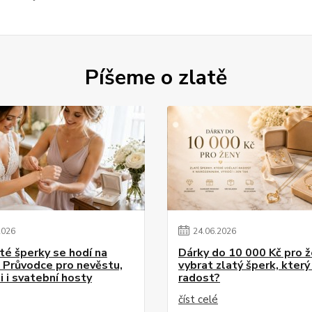
Píšeme o zlatě
2026
24
.
06
.
2026
até šperky se hodí na
Dárky do 10 000 Kč pro ž
 Průvodce pro nevěstu,
vybrat zlatý šperk, který
i i svatební hosty
radost?
číst celé