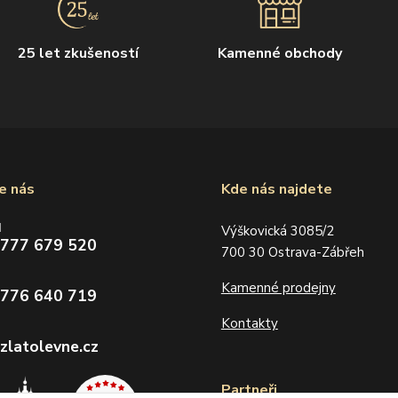
25 let zkušeností
Kamenné obchody
e nás
Kde nás najdete
d
Výškovická 3085/2
 777 679 520
700 30 Ostrava-Zábřeh
Kamenné prodejny
 776 640 719
Kontakty
zlatolevne.cz
Partneři