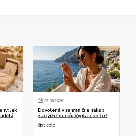
03
.
06
.
2026
eny: Jak
Dovolená v zahraničí a nákup
 udělá
zlatých šperků: Vyplatí se to?
číst celé