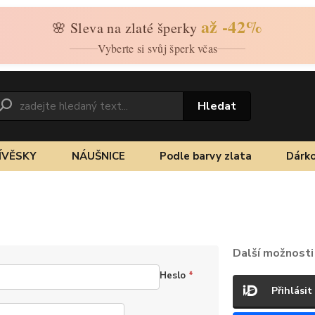
až -42%
🌸 Sleva na zlaté šperky
Vyberte si svůj šperk včas
Hledat
ÍVĚSKY
NÁUŠNICE
Podle barvy zlata
Dárko
Další možnosti 
Heslo
*
Přihlásit