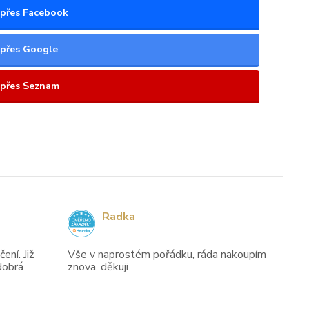
t přes Facebook
t přes Google
t přes Seznam
Radka
ení. Již
Vše v naprostém pořádku, ráda nakoupím
dobrá
znova. děkuji