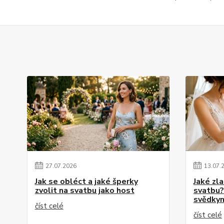
27
.
07
.
2026
13
.
07
.
Jak se obléct a jaké šperky
Jaké zl
zvolit na svatbu jako host
svatbu?
svědkyn
číst celé
číst celé