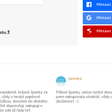
Přihlási
Přihlási
Přihlási
lubu ❣
janinka
avidelně, krásné šperky za
Pěkné šperky, velice rychlé doruč
, vždy v hezké papírové
jsem nakupovala vícekrát, vždy 
ličkou, doručení do druhého
zkušenost :-)
ně doporučuji, nakupuji v
 zde již řadu let.