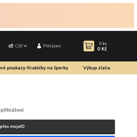
0
ks
CZK
Přihlášení
0 Kč
vé poukazy-Krabičky na šperky
Výkup zlata
přihlášení
 přes mojeID