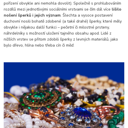
pořízení obvykle ani nemohla dovolit). Společně s prohlubováním
rozdílů mezi jednotlivými sociálními vrstvami se čím dál více
lišilo
nošení šperků i jejich význam
. Šlechta a vysoce postavení
duchovní nosili bohatě zdobené (a také drahé) šperky, které měly
obvykle i nějakou další funkci – pečetní či milostné prsteny,
náhrdelníky s možností uložení tajného obsahu apod. Lidé z
nižších vrstev se přitom zdobili šperky z levných materiálů, jako
bylo dřevo, hlína nebo třeba cín či měď.