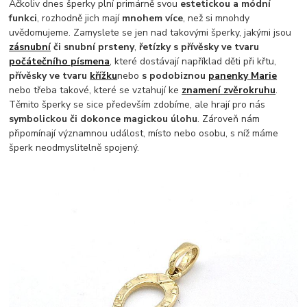
Ačkoliv dnes šperky plní primárně svou
estetickou a módní
funkci
, rozhodně jich mají
mnohem více
, než si mnohdy
uvědomujeme. Zamyslete se jen nad takovými šperky, jakými jsou
zásnubní
či snubní prsteny
,
řetízky s přívěsky ve tvaru
počátečního písmena
, které dostávají například děti při křtu,
přívěsky ve tvaru
křížku
nebo
s podobiznou
panenky Marie
nebo třeba takové, které se vztahují ke
znamení zvěrokruhu
.
Těmito šperky se sice především zdobíme, ale hrají pro nás
symbolickou či dokonce magickou úlohu
. Zároveň nám
připomínají významnou událost, místo nebo osobu, s níž máme
šperk neodmyslitelně spojený.