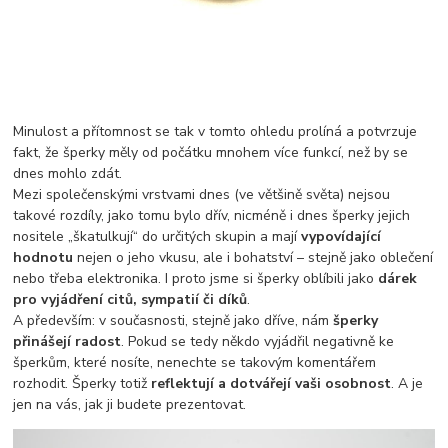
Minulost a přítomnost se tak v tomto ohledu prolíná a potvrzuje
fakt, že šperky měly od počátku mnohem více funkcí, než by se
dnes mohlo zdát.
Mezi společenskými vrstvami dnes (ve většině světa) nejsou
takové rozdíly, jako tomu bylo dřív, nicméně i dnes šperky jejich
nositele „škatulkují“ do určitých skupin a mají
vypovídající
hodnotu
nejen o jeho vkusu, ale i bohatství – stejně jako oblečení
nebo třeba elektronika. I proto jsme si šperky oblíbili jako
dárek
pro vyjádření citů, sympatií či díků
.
A především: v současnosti, stejně jako dříve, nám
šperky
přinášejí radost
. Pokud se tedy někdo vyjádřil negativně ke
šperkům, které nosíte, nenechte se takovým komentářem
rozhodit. Šperky totiž
reflektují a dotvářejí vaši osobnost
. A je
jen na vás, jak ji budete prezentovat.