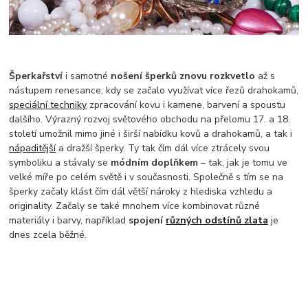
Šperkařství
i samotné
nošení šperků znovu rozkvetlo
až s
nástupem renesance, kdy se začalo využívat více řezů drahokamů,
speciální techniky
zpracování kovu i kamene, barvení a spoustu
dalšího. Výrazný rozvoj světového obchodu na přelomu 17. a 18.
století umožnil mimo jiné i širší nabídku kovů a drahokamů, a tak i
nápaditější
a dražší šperky. Ty tak čím dál více ztrácely svou
symboliku a stávaly se
módním doplňkem
– tak, jak je tomu ve
velké míře po celém světě i v současnosti. Společně s tím se na
šperky začaly klást čím dál větší nároky z hlediska vzhledu a
originality. Začaly se také mnohem více kombinovat různé
materiály i barvy, například
spojení
různých odstínů zlata
je
dnes zcela běžné.