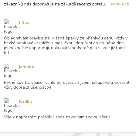
zákazníků nás doporučuje na základě recenzí portálu
Heureka.cz
Jiřina
Objednávám pravidelně, krásné šperky za příznivou cenu, vždy v
hezké papírové krabičče s mašličkou, doručení do druhého dne,
jednoznačně doporučuji, nakupuji v podstatě pouze zde již řadu
let.
janinka
Pěkné šperky, velice rychlé doručení. Již jsem nakupovala vícekrát,
vždy dobrá zkušenost :-)
Radka
Vše v naprostém pořádku, ráda nakoupím znova. děkuji