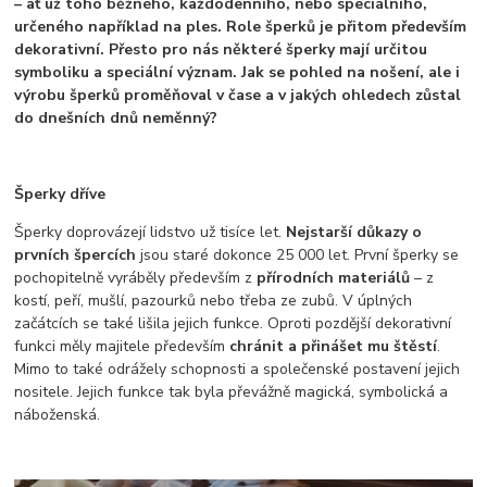
– ať už toho běžného, každodenního, nebo speciálního,
určeného například na ples. Role šperků je přitom především
dekorativní. Přesto pro nás některé šperky mají určitou
symboliku a speciální význam. Jak se pohled na nošení, ale i
výrobu šperků proměňoval v čase a v jakých ohledech zůstal
do dnešních dnů neměnný?
Šperky dříve
Šperky doprovázejí lidstvo už tisíce let.
Nejstarší důkazy o
prvních špercích
jsou staré dokonce 25 000 let. První šperky se
pochopitelně vyráběly především z
přírodních materiálů
– z
kostí, peří, mušlí, pazourků nebo třeba ze zubů. V úplných
začátcích se také lišila jejich funkce. Oproti pozdější dekorativní
funkci měly majitele především
chránit a přinášet mu štěstí
.
Mimo to také odrážely schopnosti a společenské postavení jejich
nositele. Jejich funkce tak byla převážně magická, symbolická a
náboženská.