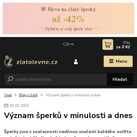
🌸 Sleva na zlaté šperky
až -42%
Vyberte si svůj šperk včas
0
ks
CZK
za
0 Kč
Menu
Hledat
Úvod
Blog o zlatě
Význam šperků v minulosti a dnes
02
.
02
.
2023
Význam šperků v minulosti a dnes
Šperky jsou v současnosti nedílnou součástí každého outfitu