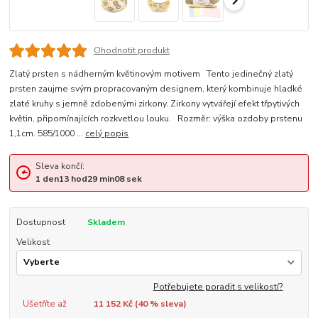
Ohodnotit produkt
Zlatý prsten s nádherným květinovým motivem Tento jedinečný zlatý
prsten zaujme svým propracovaným designem, který kombinuje hladké
zlaté kruhy s jemně zdobenými zirkony. Zirkony vytvářejí efekt třpytivých
květin, připomínajících rozkvetlou louku. Rozměr: výška ozdoby prstenu
1,1cm. 585/1000 ...
celý popis
Sleva končí:
1
den
13
hod
29
min
07
sek
Dostupnost
Skladem
Velikost
Potřebujete poradit s velikostí?
Ušetříte až
11 152 Kč (
40
% sleva)