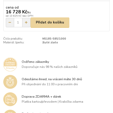
cena od
16 728 Kč
/
ks
od
13 825 Kč
bez DPH
Přidat do košíku
Číslo produktu:
N5185-585/1000
Materiál šperku:
žluté zlato
Ověřeno zákazníky
Doporučuje nás 98 % našich zákazníků
Odesíláme ihned, na vrácení máte 30 dnů
Při objednání do 11:00 v pracovním dni
Doprava ZDARMA + dárek
Platba kartou/převodem | Krabička zdarma