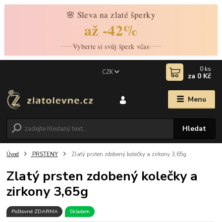
🌸 Sleva na zlaté šperky
až -42%
Vyberte si svůj šperk včas
0
ks
CZK
za
0 Kč
Menu
Hledat
Úvod
PRSTENY
Zlatý prsten zdobený kolečky a zirkony 3,65g
Zlatý prsten zdobený kolečky a
zirkony 3,65g
Poštovné ZDARMA
Skladem