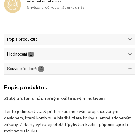
Proč nakoupit u nás
6 hvězd proč koupit šperky u nás
Popis produktu :
Hodnocení
1
Související zboží
4
Popis produktu :
Zlatý prsten s nádherným květinovým motivem
Tento jedinečný zlatý prsten zaujme svým propracovaným
designem, který kombinuje hladké zlaté kruhy s jemně zdobenými
zirkony. Zirkony vytvářejí efekt třpytivých květin, připomínajících
rozkvetlou louku.