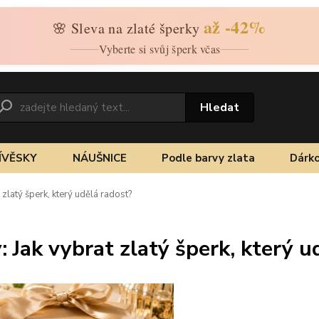
až -42%
🌸 Sleva na zlaté šperky
Vyberte si svůj šperk včas
Hledat
ÍVĚSKY
NÁUŠNICE
Podle barvy zlata
Dárko
zlatý šperk, který udělá radost?
 Jak vybrat zlatý šperk, který u