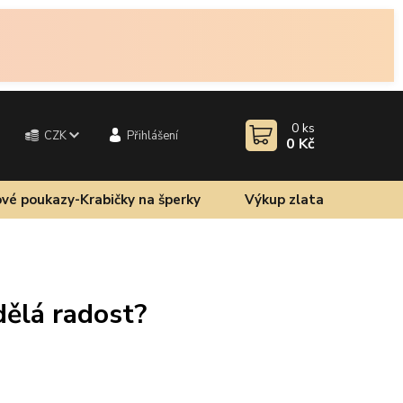
0
ks
CZK
Přihlášení
0 Kč
vé poukazy-Krabičky na šperky
Výkup zlata
dělá radost?