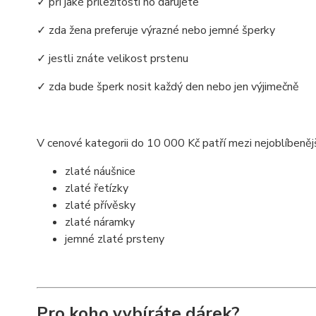
✓ při jaké příležitosti ho darujete
✓ zda žena preferuje výrazné nebo jemné šperky
✓ jestli znáte velikost prstenu
✓ zda bude šperk nosit každý den nebo jen výjimečně
V cenové kategorii do 10 000 Kč patří mezi nejoblíbenějš
zlaté náušnice
zlaté řetízky
zlaté přívěsky
zlaté náramky
jemné zlaté prsteny
Pro koho vybíráte dárek?