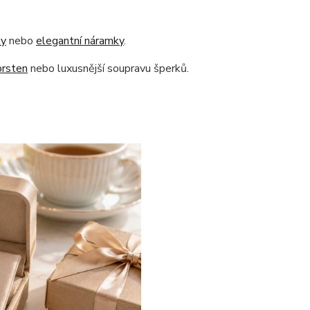
ky
nebo
elegantní náramky
.
prsten
nebo luxusnější soupravu šperků.