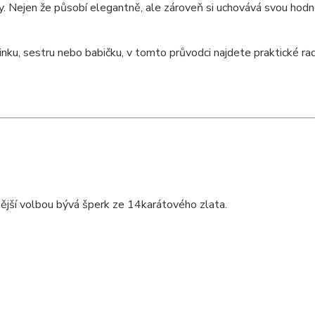
ny. Nejen že působí elegantně, ale zároveň si uchovává svou hod
ku, sestru nebo babičku, v tomto průvodci najdete praktické rady, 
ější volbou bývá šperk ze 14karátového zlata.