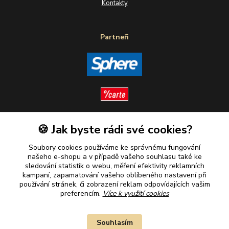
Kontakty
Partneři
🍪 Jak byste rádi své cookies?
Sledujte nás
Soubory cookies používáme ke správnému fungování
našeho e-shopu a v případě vašeho souhlasu také ke
sledování statistik o webu, měření efektivity reklamních
kampaní, zapamatování vašeho oblíbeného nastavení při
Plaťte u nás bezpečně
používání stránek, či zobrazení reklam odpovídajících vašim
preferencím.
Více k využití cookies
Souhlasím