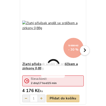
5 980 Kč
- 30 %
Zlatý přívěsek anděl se srdíčkem a
Přívěsek z 
zirkony 0,88g
trubkou a 
Sleva končí:
Sleva 
2
dny
17
hod
15
min
2
dny
4 176 Kč
4 604 Kč
/
ks
Přidat do košíku