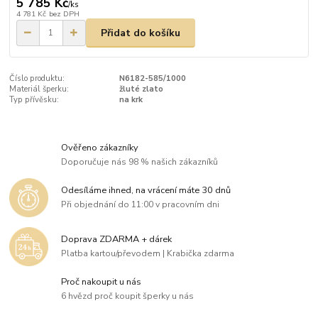
5 785 Kč
/
ks
4 781 Kč
bez DPH
Přidat do košíku
Číslo produktu:
N6182-585/1000
Materiál šperku:
žluté zlato
Typ přívěsku:
na krk
Ověřeno zákazníky
Doporučuje nás 98 % našich zákazníků
Odesíláme ihned, na vrácení máte 30 dnů
Při objednání do 11:00 v pracovním dni
Doprava ZDARMA + dárek
Platba kartou/převodem | Krabička zdarma
Proč nakoupit u nás
6 hvězd proč koupit šperky u nás