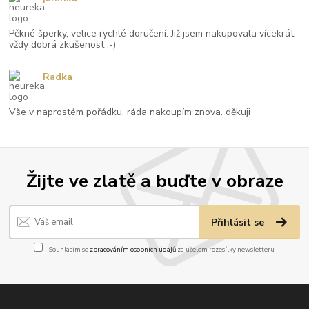
Pěkné šperky, velice rychlé doručení. Již jsem nakupovala vícekrát,
vždy dobrá zkušenost :-)
Radka
Vše v naprostém pořádku, ráda nakoupím znova. děkuji
Žijte ve zlatě a buďte v obraze
Přihlásit se
Souhlasím se
zpracováním osobních údajů
za účelem rozesílky newsletteru.