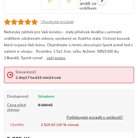
Ohodnotit produkt
Nebeský zážitek pro Vaši kolekci - zlatý přívěsek Anděla s jemným
srdíčkem zdobeným zirkony, vyrobený ze žlutého zlata. Oslnivý kousek,
který rozjasá Vaši krásu. Objednejte si tento okouzlující šperk právě teď v
našem e-shopu. Rozměry: 1,5x1,3cm, očko 4x2mm. 585/1000 Au
14karátů. Šperk označ...
celý popis
Sleva končí:
2
dny
17
hod
15
min
23
sek
Dostupnost
Skladem
Cena před
8 300 Kč
slevou
Potřebujete poradit s velikostí?
Ušetříte
2 515 Kč (
30
% sleva)