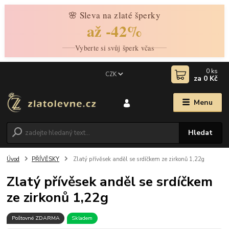
🌸 Sleva na zlaté šperky
až -42%
Vyberte si svůj šperk včas
0
ks
CZK
za
0 Kč
Menu
Hledat
Úvod
PŘÍVĚSKY
Zlatý přívěsek anděl se srdíčkem ze zirkonů 1,22g
Zlatý přívěsek anděl se srdíčkem
ze zirkonů 1,22g
Poštovné ZDARMA
Skladem