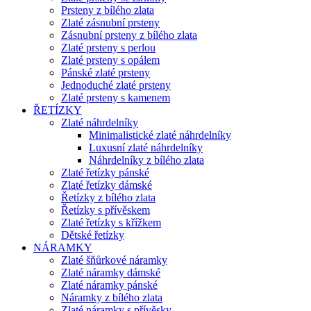
Prsteny z bílého zlata
Zlaté zásnubní prsteny
Zásnubní prsteny z bílého zlata
Zlaté prsteny s perlou
Zlaté prsteny s opálem
Pánské zlaté prsteny
Jednoduché zlaté prsteny
Zlaté prsteny s kamenem
ŘETÍZKY
Zlaté náhrdelníky
Minimalistické zlaté náhrdelníky
Luxusní zlaté náhrdelníky
Náhrdelníky z bílého zlata
Zlaté řetízky pánské
Zlaté řetízky dámské
Řetízky z bílého zlata
Řetízky s přívěskem
Zlaté řetízky s křížkem
Dětské řetízky
NÁRAMKY
Zlaté šňůrkové náramky
Zlaté náramky dámské
Zlaté náramky pánské
Náramky z bílého zlata
Zlaté náramky s přívěsky