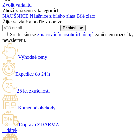
Zvolit variantu
Zboží zařazeno v kategoriích
NÁUŠNICE
Náušnice z bílého zlata
Bílé zlato
Žijte ve zlatě a buďte v obraze
Přihlásit se
Souhlasím se
zpracováním osobních údajů
za účelem rozesílky
newsletteru.
Výhodné ceny
Expedice do 24 h
25 let zkušeností
Kamenné obchody
Doprava ZDARMA
+ dárek