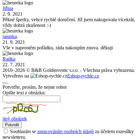
Jiřina
2. 9. 2021
Pěkné šperky, velice rychlé doručení. Již jsem nakupovala vícekrát,
vždy dobrá zkušenost :-)
janinka
21. 9. 2021
Vše v naprostém pořádku, ráda nakoupím znova. děkuji
Radka
22. 7. 2021
2010–2026 © B&B Goldinvestic s.r.o. - Všechna práva vyhrazena.
Vytvořeno na
Eshop-rychle.cz
Potvrďte, prosím, že nejste robot
Opište text z obrázku:
jiný obrázek
Potvrdit
Souhlasím se
zpracováním osobních údajů
za účelem rozesílky
newsletteru.