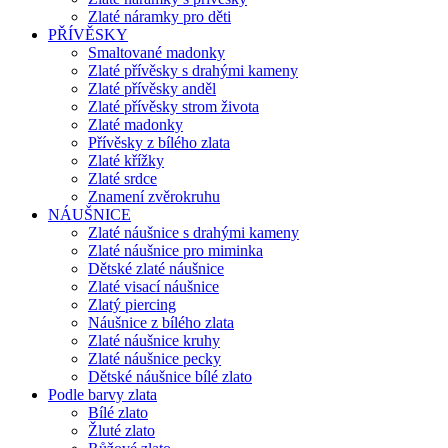
Zlaté náramky pro děti
PŘÍVĚSKY
Smaltované madonky
Zlaté přívěsky s drahými kameny
Zlaté přívěsky anděl
Zlaté přívěsky strom života
Zlaté madonky
Přívěsky z bílého zlata
Zlaté křížky
Zlaté srdce
Znamení zvěrokruhu
NÁUŠNICE
Zlaté náušnice s drahými kameny
Zlaté náušnice pro miminka
Dětské zlaté náušnice
Zlaté visací náušnice
Zlatý piercing
Náušnice z bílého zlata
Zlaté náušnice kruhy
Zlaté náušnice pecky
Dětské náušnice bílé zlato
Podle barvy zlata
Bílé zlato
Žluté zlato