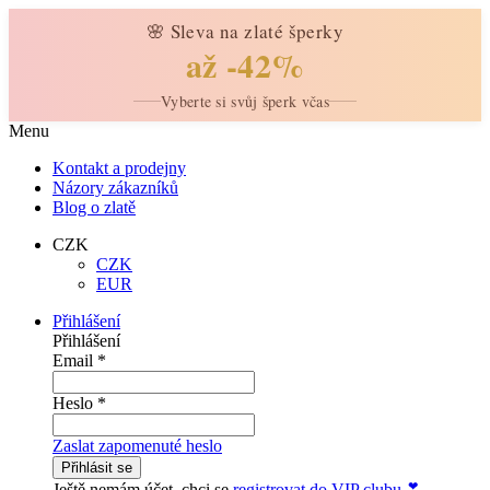
🌸 Sleva na zlaté šperky
až -42%
Vyberte si svůj šperk včas
Menu
Kontakt a prodejny
Názory zákazníků
Blog o zlatě
CZK
CZK
EUR
Přihlášení
Přihlášení
Email
*
Heslo
*
Zaslat zapomenuté heslo
Přihlásit se
Ještě nemám účet. chci se
registrovat do VIP clubu ❣