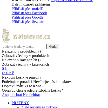
Další možnosti přihlášení
Přihlásit přes mojeID
Přihlásit přes Facebook
Přihlásit přes Google
Přihlásit přes Seznam
Hledat
Nalezeno v produktech (
)
Zobrazit všechny v produktech
Nalezeno v kategoriích (
)
Zobrazit všechny v kategoriích
0
ks
za
0 Kč
Nákupní košík je prázdný
Potřebujete poradit? Neváhejte nás kontaktovat.
Dopravu máte ZDARMA
Opravdu chcete odebrat zboží z košíku?
Ano, odebrat
Neodebírat
PRSTENY
Zlaté prsteny se zirkony