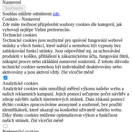
Nastavení
Souhlasím
Souhlas můžete odmítnout
zde
.
Cookies - Nastavení
Zde máte možnost přizpůsobit soubory cookies dle kategorií, jak
vyhovují nejlépe Vašim preferencím.
Technické cookies
Technické cookies jsou nezbytné pro správné fungování webové
stránky a všech funkcí, které nabízí a nemohou být vypnuty bez
zablokování funkcí stránky. Jsou odpovědné mj. za uchovávání
produktů v košíku, přihlášení k zákaznickému účtu, fungování filtrů,
nákupní proces nebo ukládání nastavení soukromí. Z tohoto důvodu
technické cookies nemohou být individuálně deaktivovány nebo
aktivovány a jsou aktivní vždy.
číst více
číst méně
Analytické cookies
Analytické cookies nám umožňují měření výkonu našeho webu a
našich reklamních kampaní. Jejich pomocí určujeme počet návštěv a
zdroje návštěv našich internetových stránek. Data získaná pomocí
těchto cookies zpracováváme anonymně a souhrnně, bez použití
identifikátorů, které ukazují na konkrétní uživatelé našeho webu.
Díky těmto cookies můžeme optimalizovat výkon a funkčnost
našich stránek.
číst více
číst méně
Preferenční cookies