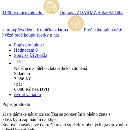
11:00 v pracovním dni
Doprava ZDARMA + dárek
Platba
kartou/převodem | Krabička zdarma
Proč nakoupit u nás
6
hvězd proč koupit šperky u nás
Popis produktu :
Hodnocení
0
Související zboží
2
Náušnice z bílého zlata srdíčka zdobená
Skladem
7 356 Kč
/
pár
6 080 Kč bez DPH
Zvolit variantu
Popis produktu :
Zlaté dámské náušnice srdíčka se zdobením z bílého zlata s
klasickým zapínáním na klips.
Stylové náušnice ve tvaru šikmých srdíček zdobených gravírováním
v lesklém vzhledu.