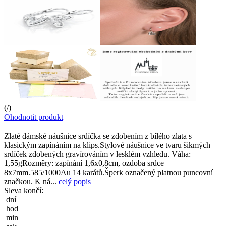
(
/
)
Ohodnotit produkt
Zlaté dámské náušnice srdíčka se zdobením z bílého zlata s
klasickým zapínáním na klips.Stylové náušnice ve tvaru šikmých
srdíček zdobených gravírováním v lesklém vzhledu. Váha:
1,55gRozměry: zapínání 1,6x0,8cm, ozdoba srdce
8x7mm.585/1000Au 14 karátů.Šperk označený platnou puncovní
značkou. K ná...
celý popis
Sleva končí:
dní
hod
min