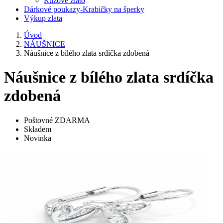
Růžové zlato
Dárkové poukazy-Krabičky na šperky
Výkup zlata
Úvod
NÁUŠNICE
Náušnice z bílého zlata srdíčka zdobená
Náušnice z bílého zlata srdíčka
zdobená
Poštovné ZDARMA
Skladem
Novinka