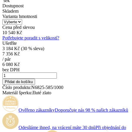
sek
Dostupnost
Skladem
Varianta hmotnosti
Cena před slevou
10 540 Kč
Potřebujete poradit s velikostí?
Ušetříte
3 184 Kč (
30
% sleva)
7 356 Kč
/
pár
6 080 Kč
bez DPH
Přidat do košíku
Číslo produktu:
N6825-585/1000
Materiál šperku:
žluté zlato
Ověřeno zákazníky
Doporučuje nás 98 % našich zákazníků
Odesíláme ihned, na vrácení máte 30 dnů
Při objednání do