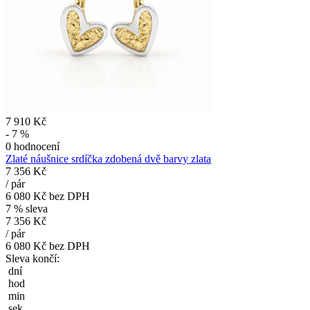
7 910 Kč
- 7 %
0 hodnocení
Zlaté náušnice srdíčka zdobená dvě barvy zlata
7 356 Kč
/
pár
6 080 Kč
bez DPH
7 % sleva
7 356 Kč
/
pár
6 080 Kč
bez DPH
Sleva končí:
dní
hod
min
sek