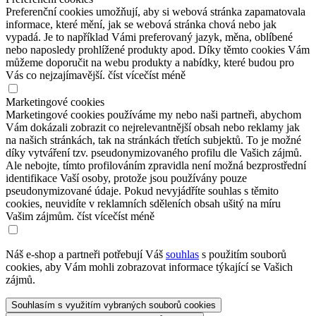
Preferenční cookies umožňují, aby si webová stránka zapamatovala
informace, které mění, jak se webová stránka chová nebo jak
vypadá. Je to například Vámi preferovaný jazyk, měna, oblíbené
nebo naposledy prohlížené produkty apod. Díky těmto cookies Vám
můžeme doporučit na webu produkty a nabídky, které budou pro
Vás co nejzajímavější.
číst více
číst méně
Marketingové cookies
Marketingové cookies používáme my nebo naši partneři, abychom
Vám dokázali zobrazit co nejrelevantnější obsah nebo reklamy jak
na našich stránkách, tak na stránkách třetích subjektů. To je možné
díky vytváření tzv. pseudonymizovaného profilu dle Vašich zájmů.
Ale nebojte, tímto profilováním zpravidla není možná bezprostřední
identifikace Vaší osoby, protože jsou používány pouze
pseudonymizované údaje. Pokud nevyjádříte souhlas s těmito
cookies, neuvidíte v reklamních sděleních obsah ušitý na míru
Vašim zájmům.
číst více
číst méně
Náš e-shop a partneři potřebují Váš
souhlas
s použitím souborů
cookies, aby Vám mohli zobrazovat informace týkající se Vašich
zájmů.
Souhlasím s využitím vybraných souborů cookies