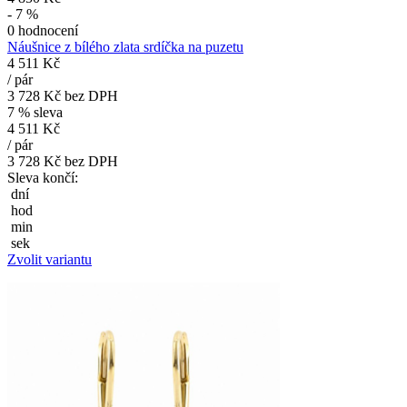
- 7 %
0 hodnocení
Náušnice z bílého zlata srdíčka na puzetu
4 511 Kč
/
pár
3 728 Kč
bez DPH
7 % sleva
4 511 Kč
/
pár
3 728 Kč
bez DPH
Sleva končí:
dní
hod
min
sek
Zvolit variantu