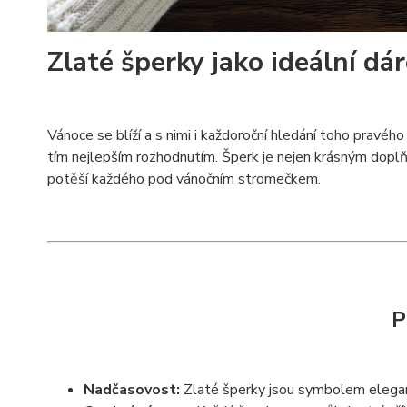
Zlaté šperky jako ideální dá
Vánoce se blíží a s nimi i každoroční hledání toho pravé
tím nejlepším rozhodnutím. Šperk je nejen krásným dopl
potěší každého pod vánočním stromečkem.
P
Nadčasovost:
Zlaté šperky jsou symbolem eleganc