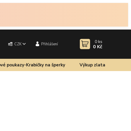
0
ks
CZK
Přihlášení
0 Kč
vé poukazy-Krabičky na šperky
Výkup zlata