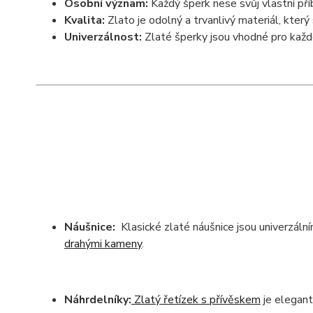
Osobní význam:
Každý šperk nese svůj vlastní př
Kvalita:
Zlato je odolný a trvanlivý materiál, který
Univerzálnost:
Zlaté šperky jsou vhodné pro každo
Náušnice:
Klasické zlaté náušnice jsou univerzáln
drahými kameny
.
Náhrdelníky:
Zlatý řetízek s přívěskem
je elegant