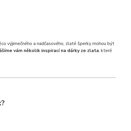
e něco výjimečného a nadčasového, zlaté šperky mohou být
ášíme vám několik inspirací na dárky ze zlata
, které
k?