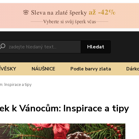
až -42%
🌸 Sleva na zlaté šperky
Vyberte si svůj šperk včas
Hledat
ÍVĚSKY
NÁUŠNICE
Podle barvy zlata
Dárko
: Inspirace a tipy
rek k Vánocům: Inspirace a tipy