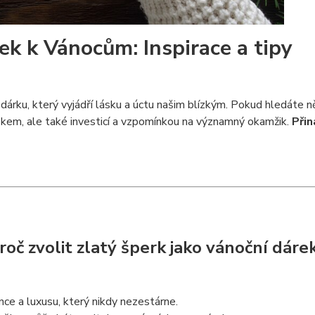
rek k Vánocům: Inspirace a tipy
ho dárku, který vyjádří lásku a úctu našim blízkým. Pokud hledát
ňkem, ale také investicí a vzpomínkou na významný okamžik.
Přin
roč zvolit zlatý šperk jako vánoční dáre
e a luxusu, který nikdy nezestárne.