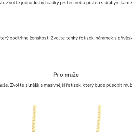
ti. Zvolte jednoduchý hladký prsten nebo prsten s drahým kam
erý podtrhne ženskost. Zvolte tenký řetízek, náramek s přívěs
Pro muže
že. Zvolte silnější a masivnější řetízek, který bude působit muž