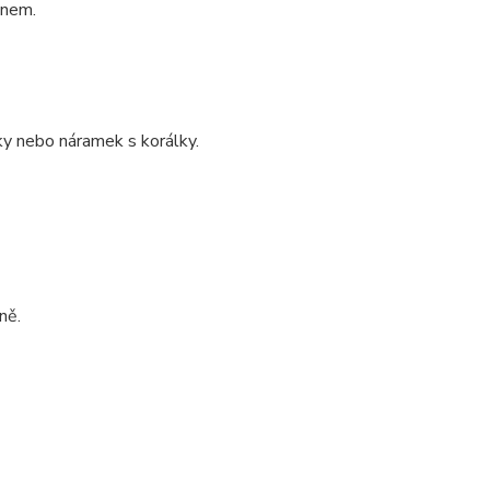
enem.
ky nebo náramek s korálky.
ně.