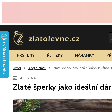
PRSTENY
ŘETÍZKY
NÁRAMKY
PŘ
Úvod
Blog o zlatě
Zlaté šperky jako ideální dárek k Vánocům
14
.
11
.
2024
Zlaté šperky jako ideální dá