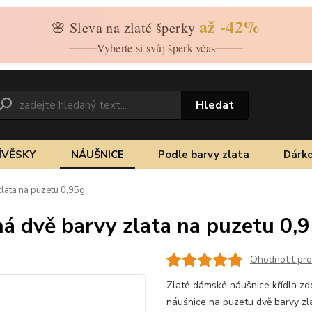
až -42%
🌸 Sleva na zlaté šperky
Vyberte si svůj šperk včas
Hledat
ÍVĚSKY
NÁUŠNICE
Podle barvy zlata
Dárko
zlata na puzetu 0,95g
ná dvě barvy zlata na puzetu 0,
Ohodnotit pr
Zlaté dámské náušnice křídla zd
náušnice na puzetu dvě barvy zla