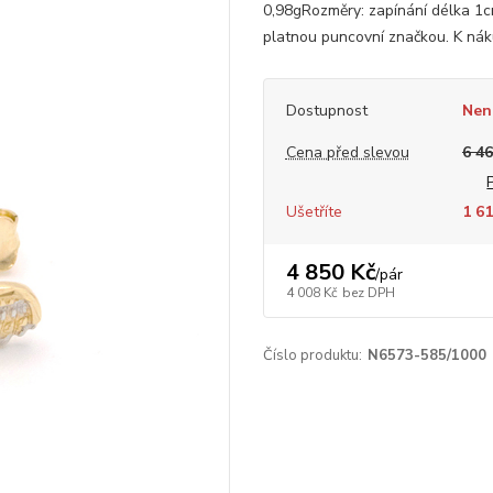
0,98gRozměry: zapínání délka 1
platnou puncovní značkou. K nák
Dostupnost
Nen
Cena před slevou
6 46
Ušetříte
1 61
4 850 Kč
/
pár
4 008 Kč
bez DPH
Číslo produktu:
N6573-585/1000