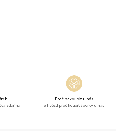
rek
Proč nakoupit u nás
ička zdarma
6 hvězd proč koupit šperky u nás