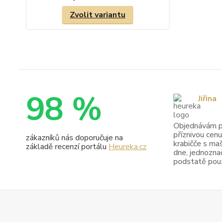
Zvolit variantu
98 %
Jiřina
Objednávám pr
příznivou cenu
zákazníků nás doporučuje na
krabičče s maš
základě recenzí portálu
Heureka.cz
dne, jednoznač
podstatě pouze