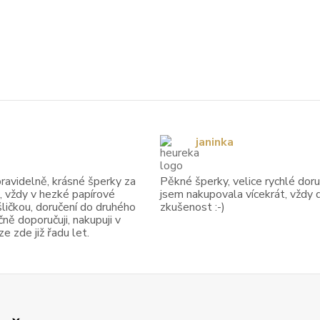
janinka
avidelně, krásné šperky za
Pěkné šperky, velice rychlé doruč
, vždy v hezké papírové
jsem nakupovala vícekrát, vždy 
ličkou, doručení do druhého
zkušenost :-)
ně doporučuji, nakupuji v
 zde již řadu let.