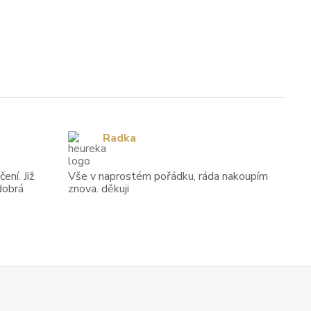
Radka
ení. Již
Vše v naprostém pořádku, ráda nakoupím
dobrá
znova. děkuji