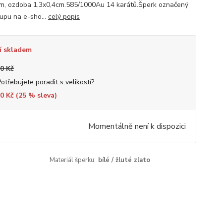
cm, ozdoba 1,3x0,4cm.585/1000Au 14 karátů.Šperk označený
upu na e-sho...
celý popis
í skladem
0 Kč
Potřebujete poradit s velikostí?
0 Kč (
25
% sleva)
Momentálně není k dispozici
Materiál šperku:
bílé / žluté zlato