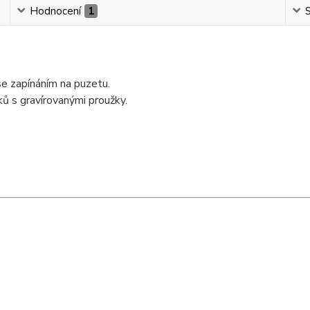
Hodnocení
1
S
se zapínáním na puzetu.
ků s gravírovanými proužky.