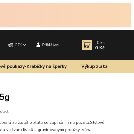
0
ks
CZK
Přihlášení
0 Kč
vé poukazy-Krabičky na šperky
Výkup zlata
95g
odukt
obená ze žlutého zlata se zapínáním na puzetu.Stylové
ta ve tvaru lístků s gravírovanými proužky. Váha: