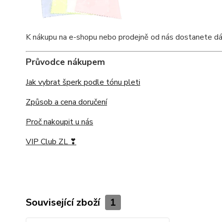
K nákupu na e-shopu nebo prodejně od nás dostanete dárkov
Průvodce nákupem
Jak vybrat šperk podle tónu pleti
Způsob a cena doručení
Proč nakoupit u nás
VIP Club ZL ❣
Související zboží
1