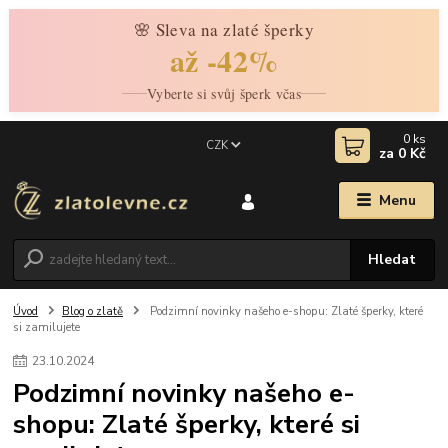
🌸 Sleva na zlaté šperky
až -42%
Vyberte si svůj šperk včas
0
ks
CZK
za
0 Kč
Menu
Hledat
Úvod
Blog o zlatě
Podzimní novinky našeho e-shopu: Zlaté šperky, které
si zamilujete
23
.
10
.
2024
Podzimní novinky našeho e-
shopu: Zlaté šperky, které si