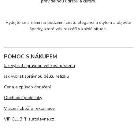
pravidelnou údržbu a čištění.
Vydejte se s námi na podzimní cestu elegancí a stylem a objevte
šperky, které vás rozzáří v každé situaci.
POMOC S NÁKUPEM
Jak vybrat správnou velikost prstenu
Jak vybrat správnou délku řetízku
Cena a způsob doručení
Obchodní podmínky
Vrácení zboží a reklamace
VIP CLUB ❣ zlatolevne.cz