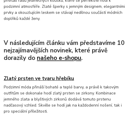
přivítali řadu jedinečných kousků, které se perfektně hodí k
podzimní atmosféře. Zlaté šperky s jemným designem, elegantními
prvky a okouzlujícím leskem se stávají nedílnou součástí módních
doplňků každé ženy.
V následujícím článku vám představíme 10
nejzajímavějších novinek, které právě
dorazily do
našeho e-shopu
.
Zlatý prsten ve tvaru hřebíku
Podzimní móda přináší bohaté a teplé barvy, a právě k takovým
outfitům se dokonale hodí zlatý prsten se zirkony. Kombinace
jemného zlata a blyštivých zirkonů dodává tomuto prstenu
nadčasový vzhled. Skvěle se hodí jak na každodenní nošení, tak i
pro speciální příležitosti.