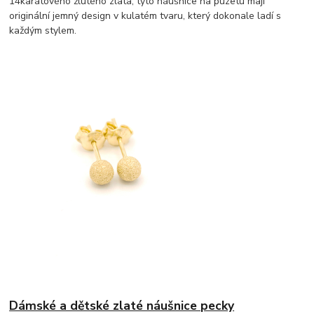
14karátového žlutého zlata, tyto náušnice na puzetu mají
originální jemný design v kulatém tvaru, který dokonale ladí s
každým stylem.
Dámské a dětské zlaté náušnice pecky