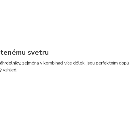
etenému svetru
áhrdelníky
, zejména v kombinaci více délek, jsou perfektním dop
ý vzhled.