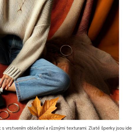
vrstvením oblečení a různými texturami. Zlaté šperky jsou ideáln