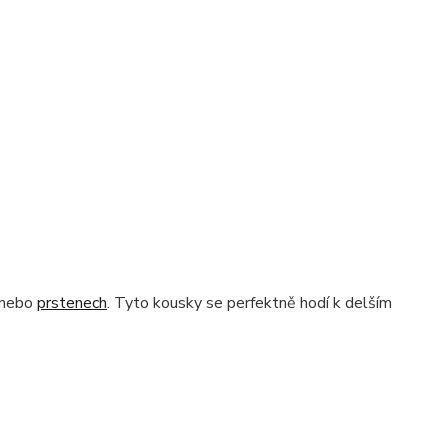
h nebo
prstenech
. Tyto kousky se perfektně hodí k delším