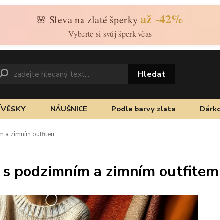
až -42%
🌸 Sleva na zlaté šperky
Vyberte si svůj šperk včas
Hledat
ÍVĚSKY
NÁUŠNICE
Podle barvy zlata
Dárko
m a zimním outfitem
 s podzimním a zimním outfitem