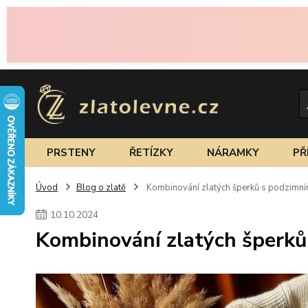
PRSTENY
ŘETÍZKY
NÁRAMKY
PŘ
Úvod
Blog o zlatě
Kombinování zlatých šperků s podzimní
10
.
10
.
2024
Kombinování zlatých šperků