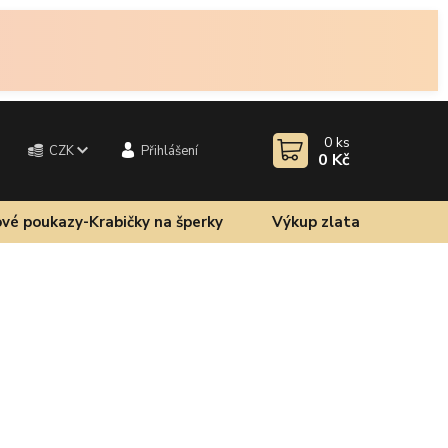
0
ks
CZK
Přihlášení
0 Kč
vé poukazy-Krabičky na šperky
Výkup zlata