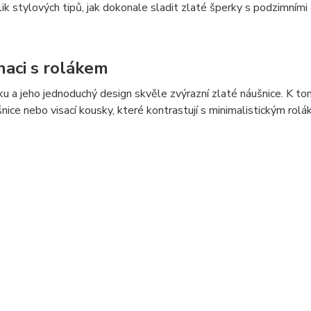
k stylových tipů, jak dokonale sladit zlaté šperky s podzimními 
aci s rolákem
ku a jeho jednoduchý design skvěle zvýrazní zlaté náušnice. K to
šnice nebo visací kousky, které kontrastují s minimalistickým rolá