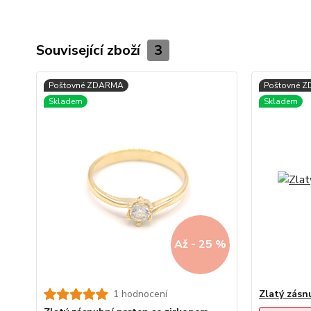
Související zboží
3
Až - 25 %
1 hodnocení
Zlatý zásn