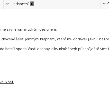
Hodnocení
0
S
aujme svým romantickým designem.
chycený šesti jemnými krapnami, které mu dodávají jiskru i bezp
 horní i spodní části ozdoby, díky nimž šperk působí ještě více 
elikost.