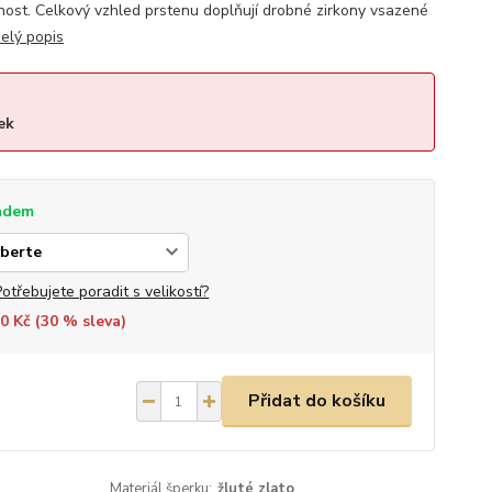
čnost. Celkový vzhled prstenu doplňují drobné zirkony vsazené
celý popis
ek
adem
Potřebujete poradit s velikostí?
0 Kč (
30
% sleva)
Přidat do košíku
Materiál šperku:
žluté zlato