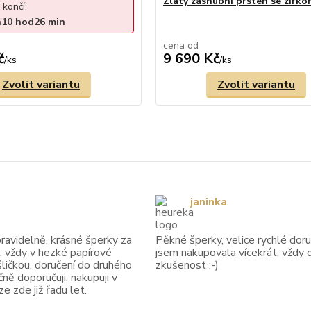
Zlatý zásnubní prsten se zirko
 končí:
n
10
hod
26
min
cena od
č
9 690 Kč
/
ks
/
ks
Zvolit variantu
Zvolit variantu
janinka
avidelně, krásné šperky za
Pěkné šperky, velice rychlé doruč
, vždy v hezké papírové
jsem nakupovala vícekrát, vždy 
ličkou, doručení do druhého
zkušenost :-)
ně doporučuji, nakupuji v
 zde již řadu let.