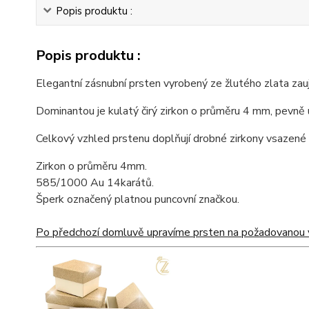
Popis produktu :
Popis produktu :
Elegantní zásnubní prsten vyrobený ze žlutého zlata z
Dominantou je kulatý čirý zirkon o průměru 4 mm, pevně u
Celkový vzhled prstenu doplňují drobné zirkony vsazené do
Zirkon o průměru 4mm.
585/1000 Au 14karátů.
Šperk označený platnou puncovní značkou.
Po předchozí domluvě upravíme prsten na požadovanou v