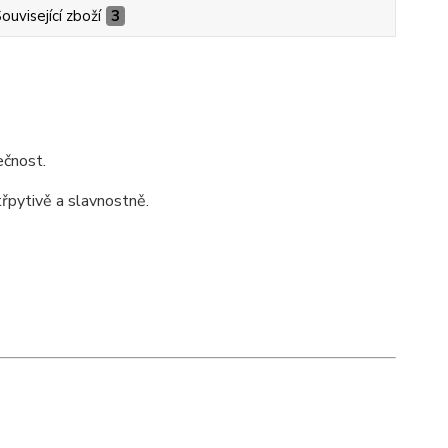
ouvisející zboží
3
ečnost.
třpytivě a slavnostně.