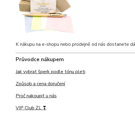
K nákupu na e-shopu nebo prodejně od nás dostanete dárkov
Průvodce nákupem
Jak vybrat šperk podle tónu pleti
Způsob a cena doručení
Proč nakoupit u nás
VIP Club ZL ❣