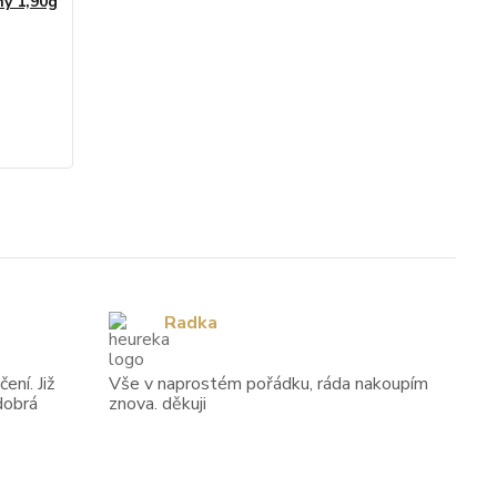
ny 1,90g
Radka
ení. Již
Vše v naprostém pořádku, ráda nakoupím
dobrá
znova. děkuji