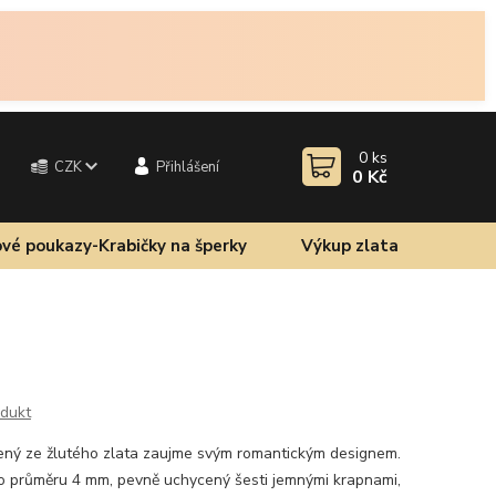
0
ks
CZK
Přihlášení
0 Kč
vé poukazy-Krabičky na šperky
Výkup zlata
odukt
ený ze žlutého zlata zaujme svým romantickým designem.
n o průměru 4 mm, pevně uchycený šesti jemnými krapnami,