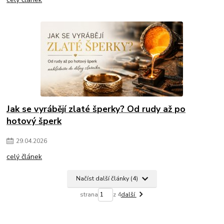
Jak se vyrábějí zlaté šperky? Od rudy až po
hotový šperk
29
.
04
.
2026
celý článek
Načíst další články (4)
strana
z 4
další