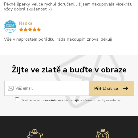
Pěkné šperky, velice rychlé doručení. Již jsem nakupovala vícekrát,
vždy dobrá zkušenost :-)
Radka
Vše v naprostém pořádku, ráda nakoupím znova. děkuji
Žijte ve zlatě a buďte v obraze
Přihlásit se
Souhlasím se
zpracováním osobních údajů
za účelem rozesílky newsletteru.