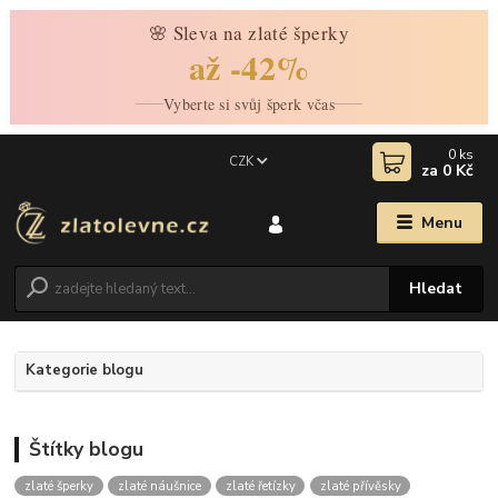
🌸 Sleva na zlaté šperky
až -42%
Vyberte si svůj šperk včas
0
ks
CZK
za
0 Kč
Menu
Hledat
Kategorie blogu
Štítky blogu
zlaté šperky
zlaté náušnice
zlaté řetízky
zlaté přívěsky