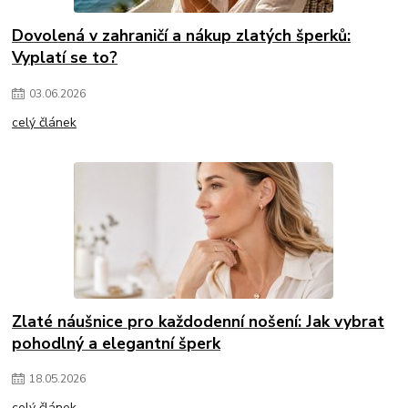
Dovolená v zahraničí a nákup zlatých šperků:
Vyplatí se to?
03
.
06
.
2026
celý článek
Zlaté náušnice pro každodenní nošení: Jak vybrat
pohodlný a elegantní šperk
18
.
05
.
2026
celý článek