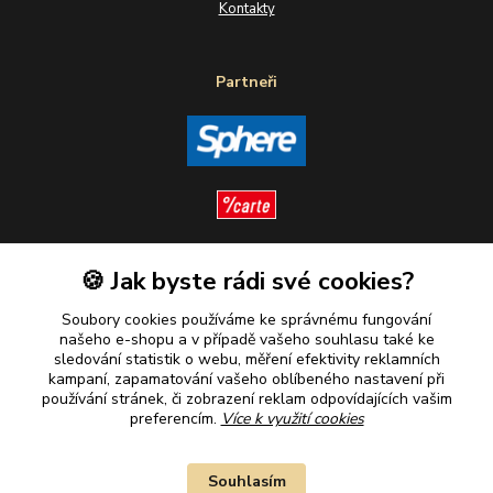
Kontakty
Partneři
🍪 Jak byste rádi své cookies?
Sledujte nás
Soubory cookies používáme ke správnému fungování
našeho e-shopu a v případě vašeho souhlasu také ke
sledování statistik o webu, měření efektivity reklamních
kampaní, zapamatování vašeho oblíbeného nastavení při
Plaťte u nás bezpečně
používání stránek, či zobrazení reklam odpovídajících vašim
preferencím.
Více k využití cookies
Souhlasím