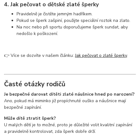
4. Jak pečovat o dětské zlaté šperky
Pravidelně je čistěte jemným hadříkem.
Pokud se šperk zašpiní, použijte speciální roztok na zlato.
Na noc nebo při sportu doporučujeme šperk sundat, aby
nedošlo k poškození.
👉 Více se dozvíte v našem článku:
Jak pečovat o zlaté šperky
.
Časté otázky rodičů
Je bezpečné darovat dítěti zlaté náušnice hned po narození?
Ano, pokud má miminko již propíchnuté ouško a náušnice mají
bezpečné zapínání.
Může dítě ztratit šperk?
U malých dětí je to možné, proto je důležité volit kvalitní zapínání
a pravidelně kontrolovat, zda šperk dobře drží.