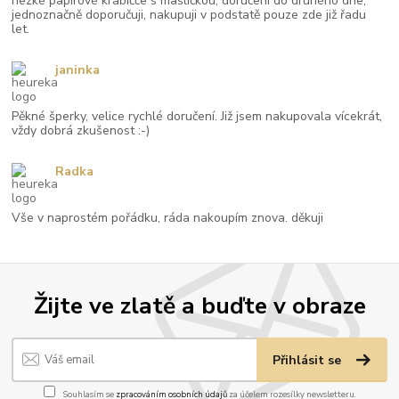
hezké papírové krabičče s mašličkou, doručení do druhého dne,
jednoznačně doporučuji, nakupuji v podstatě pouze zde již řadu
let.
janinka
Pěkné šperky, velice rychlé doručení. Již jsem nakupovala vícekrát,
vždy dobrá zkušenost :-)
Radka
Vše v naprostém pořádku, ráda nakoupím znova. děkuji
Žijte ve zlatě a buďte v obraze
Přihlásit se
Souhlasím se
zpracováním osobních údajů
za účelem rozesílky newsletteru.