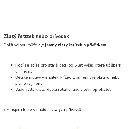
Zlatý řetízek nebo přívěsek
Další volbou může být
jemný zlatý řetízek s přívěskem
.
Hodí se spíše pro starší děti (od 5 let výše), které už šperk
umí nosit.
Dětské motivy – andílek, křížek, znamení zvěrokruhu nebo
písmeno jména.
Vždy volte kratší délku řetízku, aby dítěti nepřekážel.
👉 Inspirujte se v nabídce
zlatých přívěsků
.