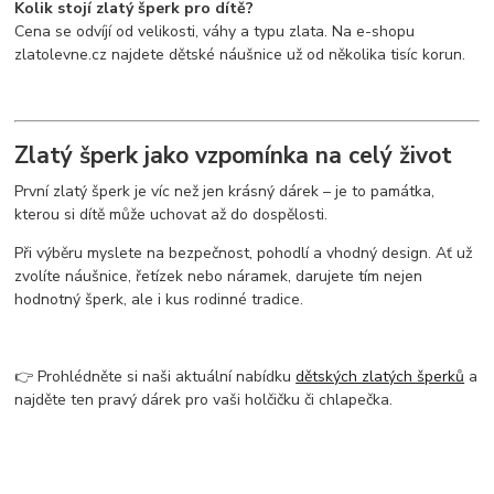
Kolik stojí zlatý šperk pro dítě?
Cena se odvíjí od velikosti, váhy a typu zlata. Na e-shopu
zlatolevne.cz najdete dětské náušnice už od několika tisíc korun.
Zlatý šperk jako vzpomínka na celý život
První zlatý šperk je víc než jen krásný dárek – je to památka,
kterou si dítě může uchovat až do dospělosti.
Při výběru myslete na bezpečnost, pohodlí a vhodný design. Ať už
zvolíte náušnice, řetízek nebo náramek, darujete tím nejen
hodnotný šperk, ale i kus rodinné tradice.
👉 Prohlédněte si naši aktuální nabídku
dětských zlatých šperků
a
najděte ten pravý dárek pro vaši holčičku či chlapečka.