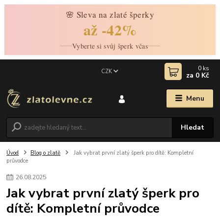
🌸 Sleva na zlaté šperky
až -42%
Vyberte si svůj šperk včas
0
ks
CZK
za
0 Kč
Menu
Hledat
Úvod
Blog o zlatě
Jak vybrat první zlatý šperk pro dítě: Kompletní
průvodce
26
.
08
.
2025
Jak vybrat první zlatý šperk pro
dítě: Kompletní průvodce