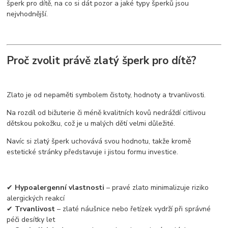
šperk pro dítě, na co si dát pozor a jaké typy šperků jsou
nejvhodnější.
Proč zvolit právě zlatý šperk pro dítě?
Zlato je od nepaměti symbolem čistoty, hodnoty a trvanlivosti.
Na rozdíl od bižuterie či méně kvalitních kovů nedráždí citlivou
dětskou pokožku, což je u malých dětí velmi důležité.
Navíc si zlatý šperk uchovává svou hodnotu, takže kromě
estetické stránky představuje i jistou formu investice.
✔
Hypoalergenní vlastnosti
– pravé zlato minimalizuje riziko
alergických reakcí
✔
Trvanlivost
– zlaté náušnice nebo řetízek vydrží při správné
péči desítky let