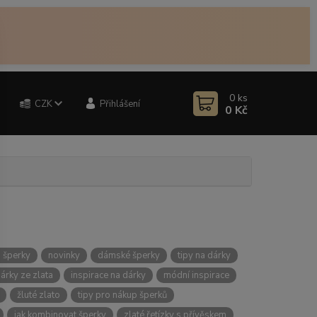
0
ks
CZK
Přihlášení
0 Kč
 šperky
novinky
dámské šperky
tipy na dárky
árky ze zlata
inspirace na dárky
módní inspirace
žluté zlato
tipy pro nákup šperků
jak kombinovat šperky
zlaté řetízky s přívěskem