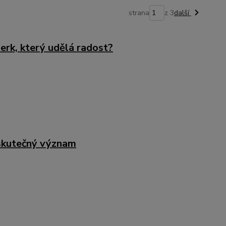
strana
z 3
další
erk, který udělá radost?
á skutečný význam