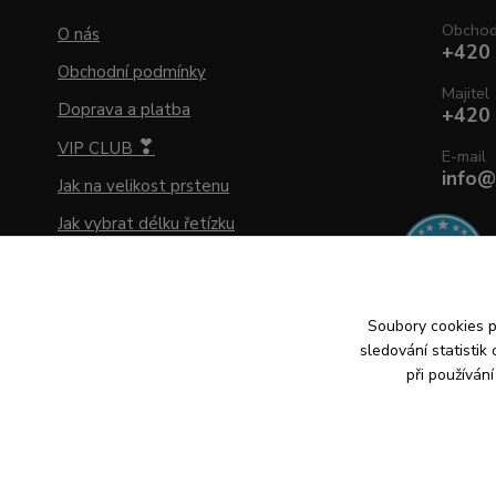
Obcho
O nás
+420
Obchodní podmínky
Majitel
Doprava a platba
+420
❣
VIP CLUB
E-mail
info@
Jak na velikost prstenu
Jak vybrat délku řetízku
Jak vybrat zlaté náušnice
Jak pečovat o šperky
Soubory cookies 
Ochrana osobních údajů
sledování statisti
Vrácení zboží a reklamace
při používán