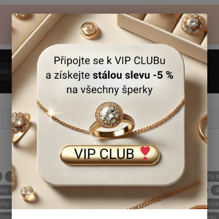
až -42%
🌸 Sleva na zlaté šperky
Vyberte si svůj šperk včas
Hledat
zlaté prsteny
dárky pro ženy
zlatý řetízek
bílé zlato
péče o
teny dárek
jak vybrat šperk
Zlaté náušnice
dárek pro maminku
d
rky tipy
14karátové zlato
zlaté dárky pro ženy
dárky
náušnice
listické šperky
šperky jako dárek
investice do zlata
tipy na šperky