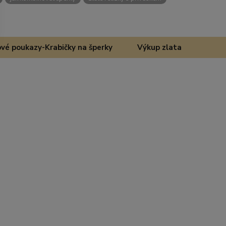
vé poukazy-Krabičky na šperky
Výkup zlata