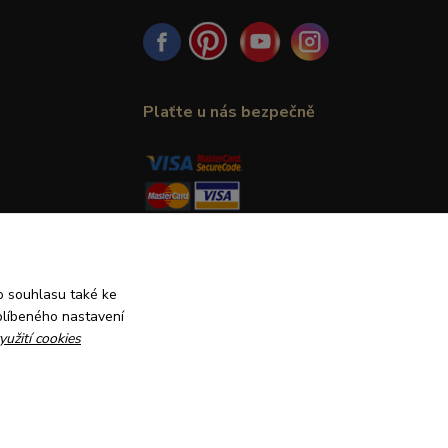
Plaťte u nás bezpečně
 souhlasu také ke
blíbeného nastavení
yužití cookies