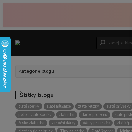
Kategorie blogu
Štítky blogu
zlaté šperky
zlaté náušnice
zlaté řetízky
zlaté přívěsky
péče o zlaté šperky
zlatnictví
dárek pro ženu
zlaté prs
české zlatnictví
vánoční dárky
dárky pro muže
zlaté špe
zlaté náušnice kruhy
Tipy na dárky
Zlaté šperky
Minima