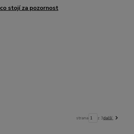
 co stojí za pozornost
strana
z 3
další