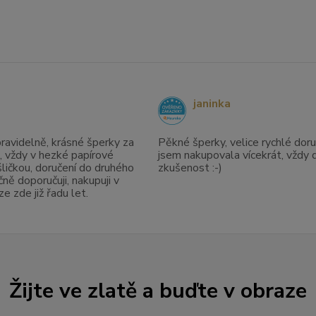
janinka
avidelně, krásné šperky za
Pěkné šperky, velice rychlé doruč
, vždy v hezké papírové
jsem nakupovala vícekrát, vždy 
ličkou, doručení do druhého
zkušenost :-)
ně doporučuji, nakupuji v
 zde již řadu let.
Žijte ve zlatě a buďte v obraze