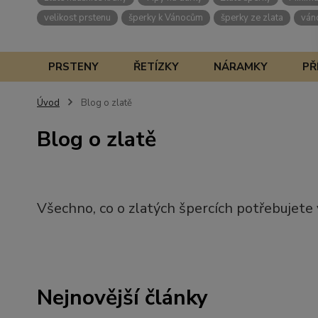
velikost prstenu
šperky k Vánocům
šperky ze zlata
ván
PRSTENY
ŘETÍZKY
NÁRAMKY
PŘ
Úvod
Blog o zlatě
Blog o zlatě
Všechno, co o zlatých špercích potřebujete
Nejnovější články