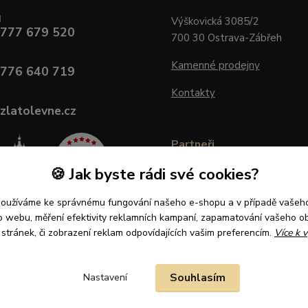
d
Výškovická 3085/2
 777 679 520
700 30 Ostrava-Zábřeh
Kamenné prodejny
 776 640 719
Kontakty
zlatolevne.cz
Partneři
🍪 Jak byste rádi své cookies?
používáme ke správnému fungování našeho e-shopu a v případě vašeho
k o webu, měření efektivity reklamních kampaní, zapamatování vašeho o
í stránek, či zobrazení reklam odpovídajících vašim preferencím.
Více k v
Souhlasím
Nastavení