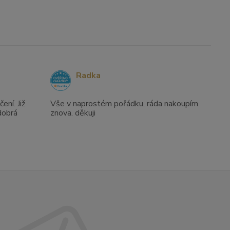
Radka
ení. Již
Vše v naprostém pořádku, ráda nakoupím
dobrá
znova. děkuji