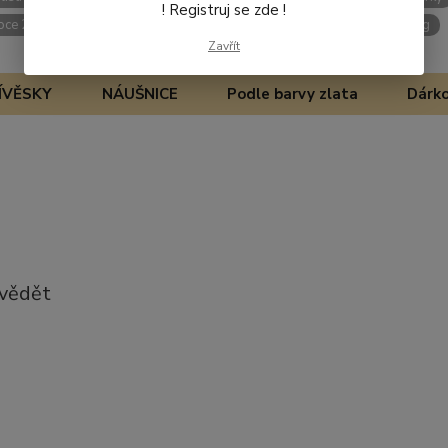
! Registruj se zde !
oce 2025
zlaté náramky
šperky pro ženy
módní tipy
styling
Zavřít
ÍVĚSKY
NÁUŠNICE
Podle barvy zlata
Dárko
 vědět