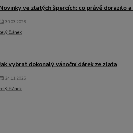
Novinky ve zlatých špercích: co právě dorazilo a
30
.
03
.
2026
celý článek
Jak vybrat dokonalý vánoční dárek ze zlata
24
.
11
.
2025
celý článek