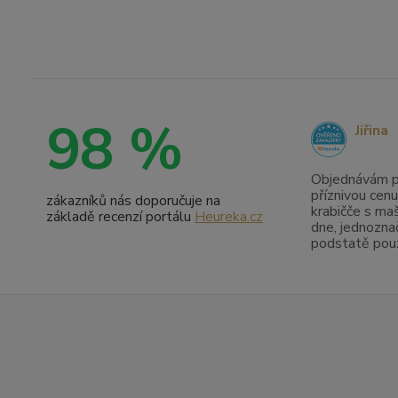
98 %
Jiřina
Objednávám pr
příznivou cenu
zákazníků nás doporučuje na
krabičče s maš
základě recenzí portálu
Heureka.cz
dne, jednoznač
podstatě pouze