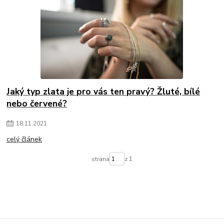
Jaký typ zlata je pro vás ten pravý? Žluté, bílé
nebo červené?
18
.
11
.
2021
celý článek
strana
z 1