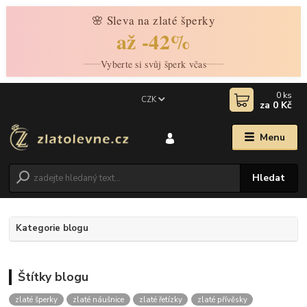
🌸 Sleva na zlaté šperky
až -42%
Vyberte si svůj šperk včas
0
ks
CZK
za
0 Kč
Menu
Hledat
Kategorie blogu
Štítky blogu
zlaté šperky
zlaté náušnice
zlaté řetízky
zlaté přívěsky