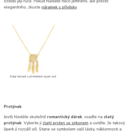
ozdobí její ruce. Pokud hledáte něco jemného, ale přesto
elegantního, zkuste
náramek s přívěsky
.
Prstýnek
Jestli hledáte skutečně
romantický dárek
, vsaďte na
zlatý
prstýnek
. Vyberte jí
zlatý prsten se zirkonem
a uvidíte, že takový
šperk jí rozzáří oči. Stane se symbolem vaší lásky, náklonnosti a