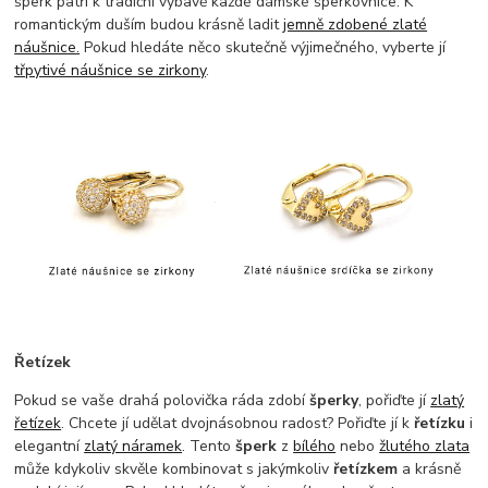
šperk patří k tradiční výbavě každé dámské šperkovnice.
K
romantickým duším budou krásně ladit
jemně zdobené zlaté
náušnice
.
Pokud hledáte něco skutečně výjimečného, vyberte jí
třpytivé náušnice se zirkony
.
Řetízek
Pokud se vaše drahá polovička ráda zdobí
šperky
, pořiďte jí
zlatý
řetízek
. Chcete jí udělat dvojnásobnou radost? Pořiďte jí k
řetízku
i
elegantní
zlatý náramek
. Tento
šperk
z
bílého
nebo
žlutého zlata
může kdykoliv skvěle kombinovat s jakýmkoliv
řetízkem
a krásně