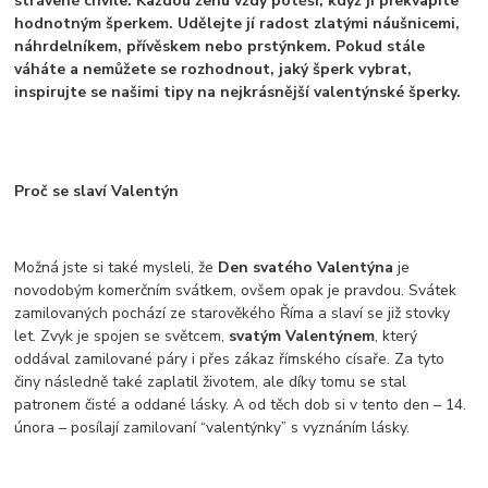
strávené chvíle. Každou ženu vždy potěší, když ji překvapíte
hodnotným šperkem. Udělejte jí radost zlatými náušnicemi,
náhrdelníkem, přívěskem nebo prstýnkem. Pokud stále
váháte a nemůžete se rozhodnout, jaký šperk vybrat,
inspirujte se našimi tipy na nejkrásnější valentýnské šperky.
Proč se slaví Valentýn
Možná jste si také mysleli, že
Den svatého Valentýna
je
novodobým komerčním svátkem, ovšem opak je pravdou. Svátek
zamilovaných pochází ze starověkého Říma a slaví se již stovky
let. Zvyk je spojen se světcem,
svatým Valentýnem
, který
oddával zamilované páry i přes zákaz římského císaře. Za tyto
činy následně také zaplatil životem, ale díky tomu se stal
patronem čisté a oddané lásky. A od těch dob si v tento den – 14.
února – posílají zamilovaní “valentýnky” s vyznáním lásky.