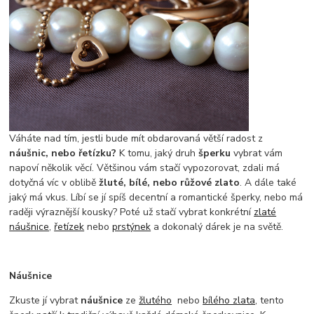
Váháte nad tím, jestli bude mít obdarovaná větší radost z
náušnic, nebo řetízku?
K tomu, jaký druh
šperku
vybrat vám
napoví několik věcí. Většinou vám stačí vypozorovat, zdali má
dotyčná víc v oblibě
žluté, bílé, nebo růžové zlato
. A dále také
jaký má vkus. Líbí se jí spíš decentní a romantické šperky, nebo má
raději výraznější kousky? Poté už stačí vybrat konkrétní
zlaté
náušnice
,
řetízek
nebo
prstýnek
a dokonalý dárek je na světě.
Náušnice
Zkuste jí vybrat
náušnice
ze
žlutého
nebo
bílého zlata
, tento