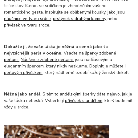
tisíce slov. Klenot se srdíčkem je zhmotněním vašeho
romantického gesta. Inspirujte se oblíbenými kousky, jako jsou
náušnice ve tvaru srdce
,
prstýnek s drahými kameny
nebo
přívěsek ve tvaru srdce
.
Dokažte jí, že vaše láska je něžná a cenná jako ta
nejvzácnější perla v oceánu.
Vsaďte na
šperky zdobené
perlami.
Náušnice zdobené perlami
jsou nadčasovým a
elegantním šperkem, který nikdy nezklame. Doplnit je můžete i
perlovým přívěskem
, který nádherně ozdobí každý ženský dekolt.
Něžná jako anděl
. S těmito
andělskými šperky
dáte najevo, jak je
vaše láska nebeská. Vyberte jí
přívěsek s andělem
, který bude mít
vždy u srdce.