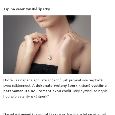
Tip na valentýnské šperky
Určitě vás napadá spousta způsobů, jak projevit své nejdražší
svou náklonnost. A
dokonale zvolený šperk krásně vystihne
nezapomenutelnou romantickou chvíli.
Jaký symbol se nejvíc
hodí pro valentýnský šperk?
Darujte jí největší symbol lásky – srdce
, které řekne více než