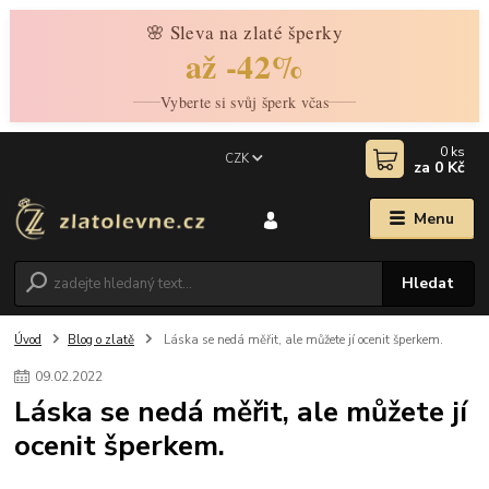
🌸 Sleva na zlaté šperky
až -42%
Vyberte si svůj šperk včas
0
ks
CZK
za
0 Kč
Menu
Hledat
Úvod
Blog o zlatě
Láska se nedá měřit, ale můžete jí ocenit šperkem.
09
.
02
.
2022
Láska se nedá měřit, ale můžete jí
ocenit šperkem.