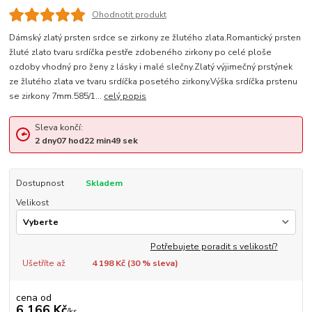
Ohodnotit produkt
Dámský zlatý prsten srdce se zirkony ze žlutého zlata.Romantický prsten
žluté zlato tvaru srdíčka pestře zdobeného zirkony po celé ploše
ozdoby vhodný pro ženy z lásky i malé slečny.Zlatý výjimečný prstýnek
ze žlutého zlata ve tvaru srdíčka posetého zirkony.Výška srdíčka prstenu
se zirkony 7mm.585/1...
celý popis
Sleva končí:
2
dny
07
hod
22
min
48
sek
Dostupnost
Skladem
Velikost
Potřebujete poradit s velikostí?
Ušetříte až
4 198 Kč (
30
% sleva)
cena od
6 166 Kč
/
ks