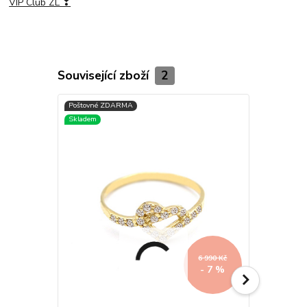
VIP Club ZL ❣
Související zboží
2
6 990 Kč
- 7 %