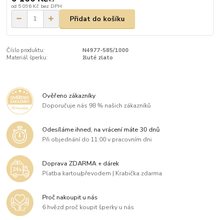
od
5 096 Kč
bez DPH
Přidat do košíku
Číslo produktu:
N4977-585/1000
Materiál šperku:
žluté zlato
Ověřeno zákazníky
Doporučuje nás 98 % našich zákazníků
Odesíláme ihned, na vrácení máte 30 dnů
Při objednání do 11:00 v pracovním dni
Doprava ZDARMA + dárek
Platba kartou/převodem | Krabička zdarma
Proč nakoupit u nás
6 hvězd proč koupit šperky u nás