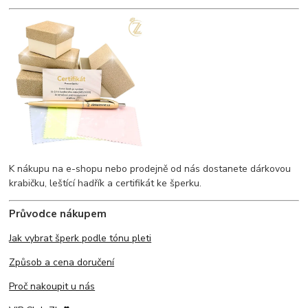
K nákupu na e-shopu nebo prodejně od nás dostanete dárkovou
krabičku, leštící hadřík a certifikát ke šperku.
Průvodce nákupem
Jak vybrat šperk podle tónu pleti
Způsob a cena doručení
Proč nakoupit u nás