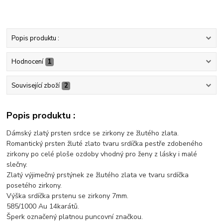
Popis produktu :
Hodnocení
1
Související zboží
2
Popis produktu :
Dámský zlatý prsten srdce se zirkony ze žlutého zlata.
Romantický prsten žluté zlato tvaru srdíčka pestře zdobeného
zirkony po celé ploše ozdoby vhodný pro ženy z lásky i malé
slečny.
Zlatý výjimečný prstýnek ze žlutého zlata ve tvaru srdíčka
posetého zirkony.
Výška srdíčka prstenu se zirkony 7mm.
585/1000 Au 14karátů.
Šperk označený platnou puncovní značkou.