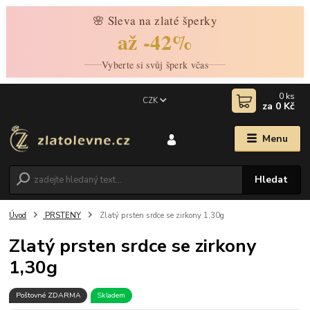
🌸 Sleva na zlaté šperky
až -42%
Vyberte si svůj šperk včas
0
ks
CZK
za
0 Kč
Menu
Hledat
Úvod
PRSTENY
Zlatý prsten srdce se zirkony 1,30g
Zlatý prsten srdce se zirkony
1,30g
Poštovné ZDARMA
Skladem