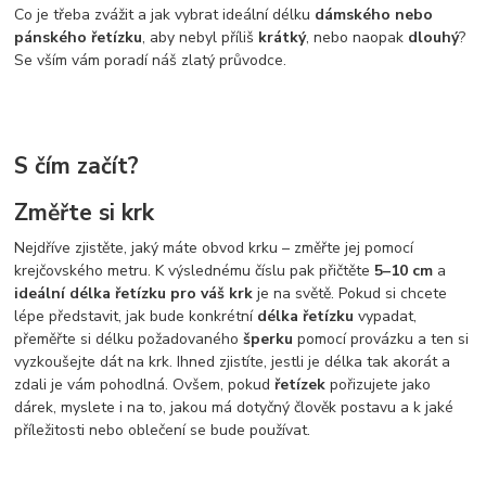
Co je třeba zvážit a jak vybrat ideální délku
dámského nebo
pánského řetízku
, aby nebyl příliš
krátký
, nebo naopak
dlouhý
?
Se vším vám poradí náš zlatý průvodce.
S čím začít?
Změřte si krk
Nejdříve zjistěte, jaký máte obvod krku – změřte jej pomocí
krejčovského metru. K výslednému číslu pak přičtěte
5–10 cm
a
ideální délka řetízku pro váš krk
je na světě. Pokud si chcete
lépe představit, jak bude konkrétní
délka řetízku
vypadat,
přeměřte si délku požadovaného
šperku
pomocí provázku a ten si
vyzkoušejte dát na krk. Ihned zjistíte, jestli je délka tak akorát a
zdali je vám pohodlná. Ovšem, pokud
řetízek
pořizujete jako
dárek, myslete i na to, jakou má dotyčný člověk postavu a k jaké
příležitosti nebo oblečení se bude používat.