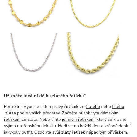
Už znáte ideální délku zlatého řetízku?
Perfektní! Vyberte si ten pravý
řetízek
ze
žlutého
nebo
bílého
zlata
podle vašich představ.
Začněte působivým
dámským
řetízkem
ze zlata
. Nebo tímto
jemným řetízkem
, který se krásně
vyjímá na ženském dekoltu. Hodí se na každý den a krásně doplní
jakýkoliv outfit. Ozdobte svůj
zlatý řetízek
nápaditým
přívěskem
,