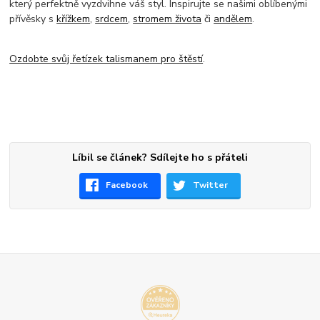
který perfektně vyzdvihne váš styl. Inspirujte se našimi oblíbenými
přívěsky
s
křížkem
,
srdcem
,
stromem života
či
andělem
.
Ozdobte svůj řetízek talismanem pro štěstí
.
Líbil se článek? Sdílejte ho s přáteli
Facebook
Twitter