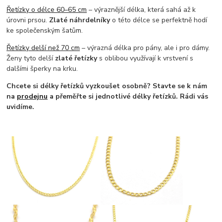
Řetízky o délce 60–65 cm
– výraznější délka, která sahá až k
úrovni prsou.
Zlaté náhrdelníky
o této délce se perfektně hodí
ke společenským šatům.
Řetízky delší než 70 cm
– výrazná délka pro pány, ale i pro dámy.
Ženy tyto delší
zlaté řetízky
s oblibou využívají k vrstvení s
dalšími šperky na krku.
Chcete si délky řetízků vyzkoušet osobně? Stavte se k nám
na
prodejnu
a přeměřte si jednotlivé délky řetízků. Rádi vás
uvidíme.