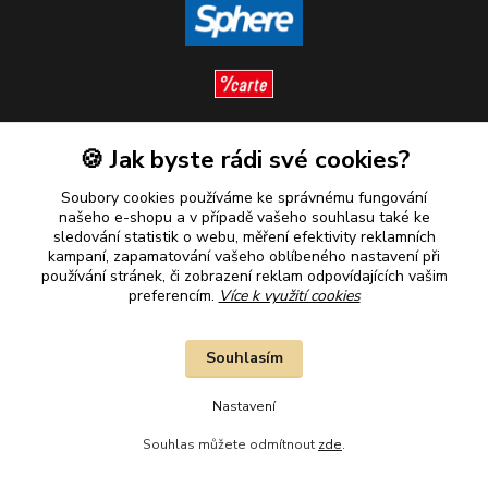
🍪 Jak byste rádi své cookies?
Sledujte nás
Soubory cookies používáme ke správnému fungování
našeho e-shopu a v případě vašeho souhlasu také ke
sledování statistik o webu, měření efektivity reklamních
kampaní, zapamatování vašeho oblíbeného nastavení při
Plaťte u nás bezpečně
používání stránek, či zobrazení reklam odpovídajících vašim
preferencím.
Více k využití cookies
Souhlasím
Nastavení
Souhlas můžete odmítnout
zde
.
2010–2026 © B&B Goldinvestic s.r.o. - Všechna práva vyhrazena.