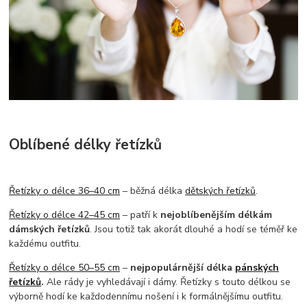
Oblíbené délky řetízků
Řetízky o délce 36–40 cm
– běžná délka
dětských řetízků
.
Řetízky o délce 42–45 cm
– patří k
nejoblíbenějším délkám
dámských řetízků
. Jsou totiž tak akorát dlouhé a hodí se téměř ke
každému outfitu.
Řetízky o délce 50–55 cm
–
nejpopulárnější délka
pánských
řetízků
.
Ale rády je vyhledávají i dámy. Řetízky s touto délkou se
výborně hodí ke každodennímu nošení i k formálnějšímu outfitu.