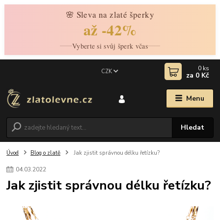
🌸 Sleva na zlaté šperky
až -42%
Vyberte si svůj šperk včas
0
ks
CZK
za
0 Kč
Menu
Hledat
Úvod
Blog o zlatě
Jak zjistit správnou délku řetízku?
04
.
03
.
2022
Jak zjistit správnou délku řetízku?