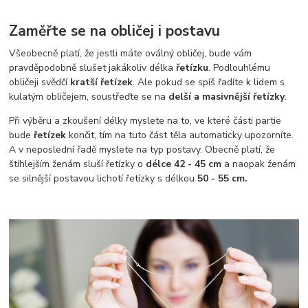
Zaměřte se na obličej i postavu
Všeobecně platí, že jestli máte oválný obličej, bude vám
pravděpodobně slušet jakákoliv délka
řetízku
. Podlouhlému
obličeji svědčí
kratší řetízek
. Ale pokud se spíš řadíte k lidem s
kulatým obličejem, soustřeďte se na
delší a masivnější řetízky
.
Při výběru a zkoušení délky myslete na to, ve které části partie
bude
řetízek
končit, tím na tuto část těla automaticky upozorníte.
A v neposlední řadě myslete na typ postavy. Obecně platí, že
štíhlejším ženám sluší řetízky o
délce 42 - 45 cm
a naopak ženám
se silnější postavou lichotí řetízky s délkou
50 - 55 cm.