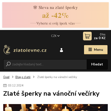
🌸 Sleva na zlaté šperky
až -42%
Vyberte si svůj šperk včas
0
ks
CZK
za
0 Kč
Menu
Hledat
Úvod
Blog o zlatě
Zlaté šperky na vánoční večírky
03
.
12
.
2024
Zlaté šperky na vánoční večírky