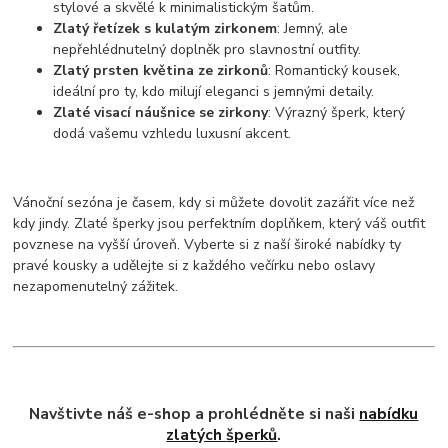
stylové a skvělé k minimalistickým šatům.
Zlatý řetízek s kulatým zirkonem
: Jemný, ale
nepřehlédnutelný doplněk pro slavnostní outfity.
Zlatý prsten květina ze zirkonů
: Romantický kousek,
ideální pro ty, kdo milují eleganci s jemnými detaily.
Zlaté visací náušnice se zirkony
: Výrazný šperk, který
dodá vašemu vzhledu luxusní akcent.
Vánoční sezóna je časem, kdy si můžete dovolit zazářit více než
kdy jindy. Zlaté šperky jsou perfektním doplňkem, který váš outfit
povznese na vyšší úroveň. Vyberte si z naší široké nabídky ty
pravé kousky a udělejte si z každého večírku nebo oslavy
nezapomenutelný zážitek.
Navštivte náš e-shop a prohlédněte si naši
nabídku
zlatých šperků
.