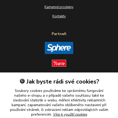
Kamenné prodejny
Kontakty
Partneři
🍪 Jak byste rádi své cookies?
Sledujte nás
Soubory cookies používáme ke správnému fungování
našeho e-shopu a v případě vašeho souhlasu také ke
sledování statistik o webu, měření efektivity reklamních
kampaní, zapamatování vašeho oblíbeného nastavení při
Plaťte u nás bezpečně
používání stránek, či zobrazení reklam odpovídajících vašim
preferencím.
Více k využití cookies