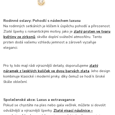
Rodinné oslavy: Pohodlí s nádechem luxusu
Na rodinných setkáních je klíčem k úspěchu pohodlí a přirozenost.
Zlaté šperky s romantickými motivy, jako je
zlatý prsten ve tvaru
květiny ze zirkonů
, skvěle doplní sváteční atmosféru. Tento
prsten dodá vašemu vzhledu jemnost a zároveň vyzařuje
eleganci.
Pro ty, kdo mají rádi výraznější detaily, doporučujeme
zlatý
náramek z lesklých kuliček ve dvou barvách zlata
. Jeho design
kombinuje klasické i moderní prvky, díky čemuž se hodí k široké
škále oblečení.
Společenské akce: Luxus a extravagance
Pokud se chystáte na ples nebo gala večírek, můžete si dovolit
odvážnější a výraznější šperky.
Zlaté visací náušnice –