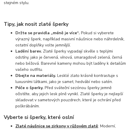
stejném stylu.
Tipy, jak nosit zlaté šperky
Držte se pravidla „méně je více“.
Pokud si vyberete
výrazný šperk, například masivní náušnice nebo náhrdelník,
ostatní doplňky volte jemnější.
Ladění barev.
Zlaté šperky vypadají skvěle s teplými
odstíny, jako je červená, vínová, smaragdově zelená, černá
nebo béžová. Barevné kameny mohou být laděny k detailům
vašeho outfitu.
Dbejte na materiály.
Lesklé zlato krásně kontrastuje s
luxusními látkami, jako je samet, hedvábí nebo satén.
Péče o šperky.
Před sváteční sezónou šperky jemně
očistěte, aby jejich lesk plně vynikl. Zlaté šperky je nejlepší
skladovat v sametových pouzdrech, které je ochrání před
poškrábáním.
Vyberte si šperky, které oslní
Zlaté náušnice se zirkony v růžovém zlatě
: Moderní,