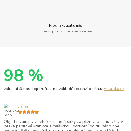
Proč nakoupit u nás
6 hvězd proč koupit šperky u nás
98 %
zákazníků nás doporučuje na základě recenzí portálu
Heureka.cz
Jiřina
Objednávám pravidelně, krásné šperky za příznivou cenu, vždy v
hezké papírové krabičče s mašličkou, doručení do druhého dne,
jednoznačně doporučuji, nakupuji v podstatě pouze zde již řadu