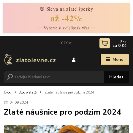
🌸 Sleva na zlaté šperky
až -42%
Vyberte si svůj šperk včas
0
ks
CZK
za
0 Kč
Menu
Hledat
Úvod
Blog o zlatě
Zlaté náušnice pro podzim 2024
04
.
09
.
2024
Zlaté náušnice pro podzim 2024