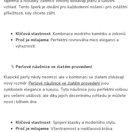
tajemna a hloubky, zatímco zirkony dodávají jiskru a luxusní
vzhled. Tento šperk je ideální pro každodenní nošení i pro zvláštní
příležitosti, kdy chcete zářit.
Klíčová vlastnost
: Kombinace modrého kamínku a zirkonů.
Proč je milujeme
: Perfektní rovnováha mezi elegancí a
výrazností.
Perlové náušnice ve zlatém provedení
Klasické perly nikdy neomrzí, ale v kombinaci se zlatem získávají
nový rozměr.
Perlové náušnice ve zlatém provedení
jsou
symbolem elegance a luxusu. Tyto náušnice jsou perfektní volbou
pro večerní události, ale díky jejich decentnímu vzhledu je můžete
nosit i během dne.
Klíčová vlastnost
: Spojení klasiky a moderního stylu.
Proč je milujeme
: Všestrannost a nadčasová krása.