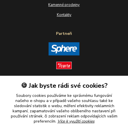
Kamenné prodejny
Kontakty
Partneři
🍪 Jak byste rádi své cookies?
Sledujte nás
Soubory cookies používáme ke správnému fungování
našeho e-shopu a v případě vašeho souhlasu také ke
sledování statistik o webu, měření efektivity reklamních
kampaní, zapamatování vašeho oblíbeného nastavení při
Plaťte u nás bezpečně
používání stránek, či zobrazení reklam odpovídajících vašim
preferencím.
Více k využití cookies