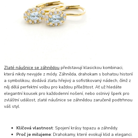
Zlaté náušnice se záhnědou
představují klasickou kombinaci,
která nikdy nevyjde z módy. Záhněda, drahokam s bohatou historií
a symbolikou, dodává zlatu hřejivý a sofistikovaný nádech, čímž z
něj dělá perfektní volbu pro každou příležitost. Ať už hledáte
elegantní kousek pro každodenní nošení, nebo oslnivý šperk pro
zvláštní událost, zlaté náušnice se záhnědou zaručeně podtrhnou
váš styl.
Klíčová vlastnost
: Spojení krásy topazu a záhnědy.
Proč je milujeme
: Drahokamy, které evokují klid a eleganci.