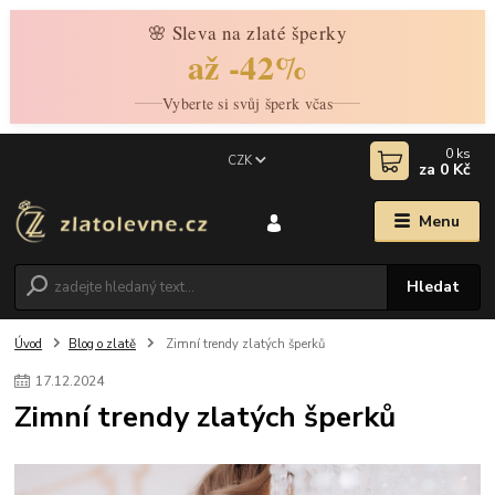
🌸 Sleva na zlaté šperky
až -42%
Vyberte si svůj šperk včas
0
ks
CZK
za
0 Kč
Menu
Hledat
Úvod
Blog o zlatě
Zimní trendy zlatých šperků
17
.
12
.
2024
Zimní trendy zlatých šperků