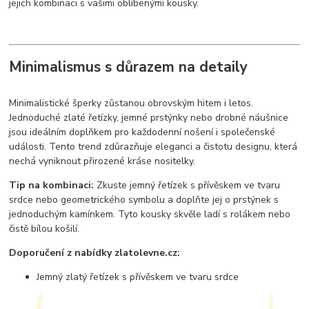
jejich kombinaci s vašimi oblíbenými kousky.
Minimalismus s důrazem na detaily
Minimalistické šperky zůstanou obrovským hitem i letos.
Jednoduché zlaté řetízky, jemné prstýnky nebo drobné náušnice
jsou ideálním doplňkem pro každodenní nošení i společenské
události. Tento trend zdůrazňuje eleganci a čistotu designu, která
nechá vyniknout přirozené kráse nositelky.
Tip na kombinaci:
Zkuste jemný řetízek s přívěskem ve tvaru
srdce nebo geometrického symbolu a doplňte jej o prstýnek s
jednoduchým kamínkem. Tyto kousky skvěle ladí s rolákem nebo
čistě bílou košilí.
Doporučení z nabídky zlatolevne.cz:
Jemný zlatý řetízek s přívěskem ve tvaru srdce