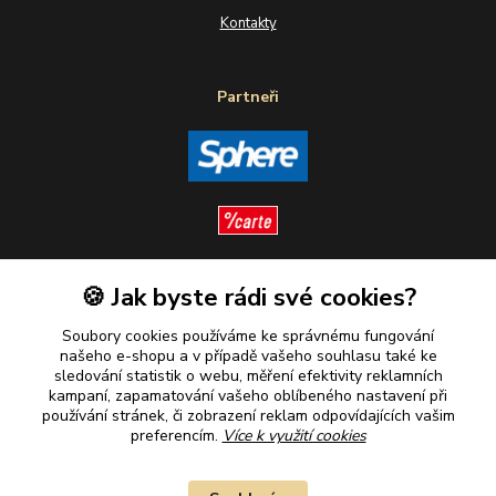
Kontakty
Partneři
🍪 Jak byste rádi své cookies?
Sledujte nás
Soubory cookies používáme ke správnému fungování
našeho e-shopu a v případě vašeho souhlasu také ke
sledování statistik o webu, měření efektivity reklamních
kampaní, zapamatování vašeho oblíbeného nastavení při
Plaťte u nás bezpečně
používání stránek, či zobrazení reklam odpovídajících vašim
preferencím.
Více k využití cookies