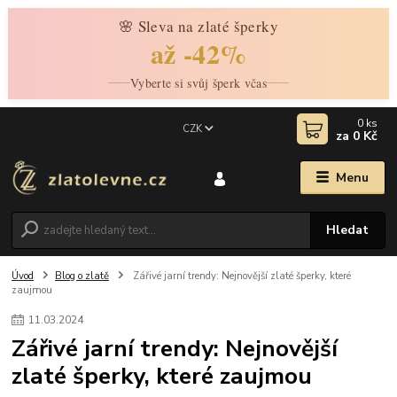
🌸 Sleva na zlaté šperky
až -42%
Vyberte si svůj šperk včas
0
ks
CZK
za
0 Kč
Menu
Hledat
Úvod
Blog o zlatě
Zářivé jarní trendy: Nejnovější zlaté šperky, které
zaujmou
11
.
03
.
2024
Zářivé jarní trendy: Nejnovější
zlaté šperky, které zaujmou