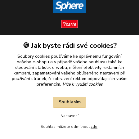
🍪 Jak byste rádi své cookies?
Sledujte nás
Soubory cookies používáme ke správnému fungování
našeho e-shopu a v případě vašeho souhlasu také ke
sledování statistik o webu, měření efektivity reklamních
kampaní, zapamatování vašeho oblíbeného nastavení při
Plaťte u nás bezpečně
používání stránek, či zobrazení reklam odpovídajících vašim
preferencím.
Více k využití cookies
Souhlasím
Nastavení
Souhlas můžete odmítnout
zde
.
2010–2026 © B&B Goldinvestic s.r.o. - Všechna práva vyhrazena.