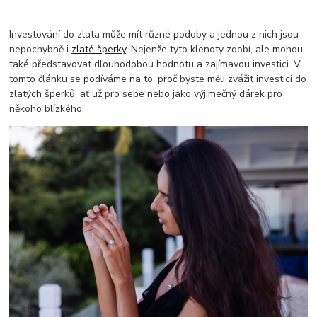
Investování do zlata může mít různé podoby a jednou z nich jsou
nepochybně i
zlaté šperky
. Nejenže tyto klenoty zdobí, ale mohou
také představovat dlouhodobou hodnotu a zajímavou investici. V
tomto článku se podíváme na to, proč byste měli zvážit investici do
zlatých šperků, ať už pro sebe nebo jako výjimečný dárek pro
někoho blízkého.