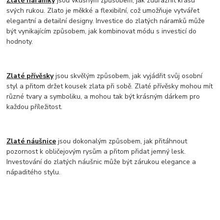
Zlaté náramky
jsou vkusným způsobem, jak zdůraznit krásu
svých rukou. Zlato je měkké a flexibilní, což umožňuje vytvářet
elegantní a detailní designy. Investice do zlatých náramků může
být vynikajícím způsobem, jak kombinovat módu s investicí do
hodnoty.
Zlaté přívěsky
jsou skvělým způsobem, jak vyjádřit svůj osobní
styl a přitom držet kousek zlata při sobě. Zlaté přívěsky mohou mít
různé tvary a symboliku, a mohou tak být krásným dárkem pro
každou příležitost.
Zlaté náušnice
jsou dokonalým způsobem, jak přitáhnout
pozornost k obličejovým rysům a přitom přidat jemný lesk.
Investování do zlatých náušnic může být zárukou elegance a
nápaditého stylu.