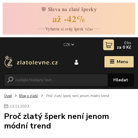
🌸 Sleva na zlaté šperky
až -42%
Vyberte si svůj šperk včas
0
ks
CZK
za
0 Kč
Menu
Hledat
Úvod
Blog o zlatě
Proč zlatý šperk není jenom módní trend
13
.
11
.
2023
Proč zlatý šperk není jenom
módní trend