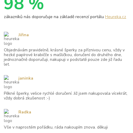
98 %
zákazníků nás doporučuje na základě recenzí portálu
Heureka.cz
Jiřina
Objednávám pravidelně, krásné šperky za příznivou cenu, vždy v
hezké papírové krabičče s mašličkou, doručení do druhého dne,
jednoznačně doporučuji, nakupuji v podstatě pouze zde již řadu
let.
janinka
Pěkné šperky, velice rychlé doručení. Již jsem nakupovala vícekrát,
vždy dobrá zkušenost :-)
Radka
Vše v naprostém pořádku, ráda nakoupím znova. děkuji