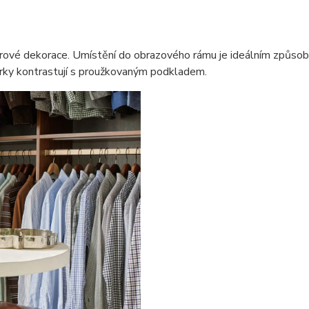
riérové dekorace. Umístění do obrazového rámu je ideálním způso
erky kontrastují s proužkovaným podkladem.