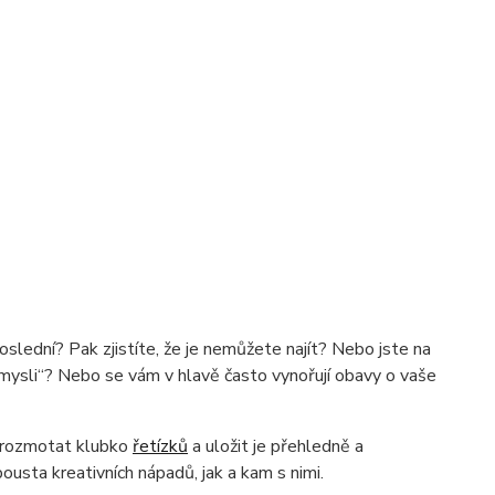
oslední? Pak zjistíte, že je nemůžete najít? Nebo jste na
z mysli“? Nebo se vám v hlavě často vynořují obavy o vaše
 rozmotat klubko
řetízků
a uložit je přehledně a
pousta kreativních nápadů, jak a kam s nimi.