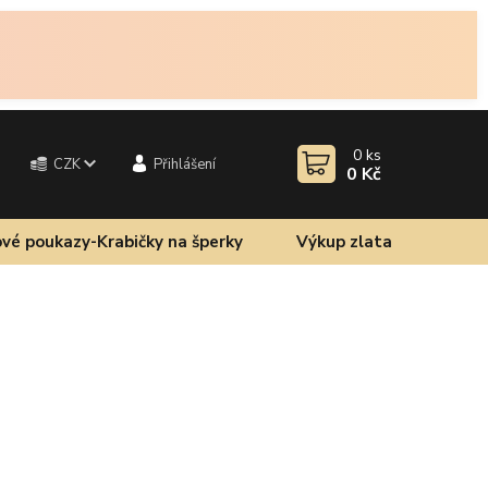
0
ks
CZK
Přihlášení
0 Kč
vé poukazy-Krabičky na šperky
Výkup zlata