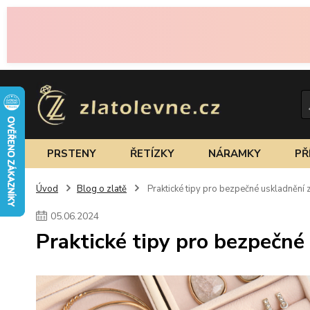
PRSTENY
ŘETÍZKY
NÁRAMKY
PŘ
Úvod
Blog o zlatě
Praktické tipy pro bezpečné uskladnění 
05
.
06
.
2024
Praktické tipy pro bezpečné