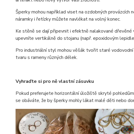
Šperky mohou například viset na ozdobných provázcích ne
náramky i řetízky můžete navlékat na volný konec.
Ke stěně se dají připevnit i efektně nalakované dřevěné
upevníte vertikálně do stojanu (např. epoxidovým lepidl
Pro industriální styl mohou věšák tvořit staré vodovodní
tvaru s rameny různých délek.
Vyhraďte si pro ně vlastní zásuvku
Pokud preferujete horizontální úložiště skryté pohledům,
se obáváte, že by šperky mohly lákat malé děti nebo do