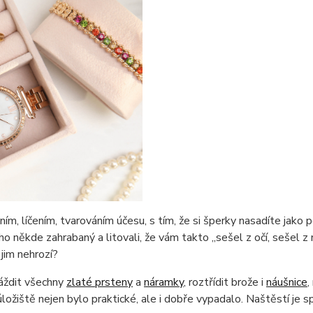
ím, líčením, tvarováním účesu, s tím, že si šperky nasadíte jako p
 ho někde zahrabaný a litovali, že vám takto „sešel z očí, sešel 
 jim nehrozí?
máždit všechny
zlaté prsteny
a
náramky
, roztřídit brože i
náušnice
,
ložiště nejen bylo praktické, ale i dobře vypadalo. Naštěstí je s