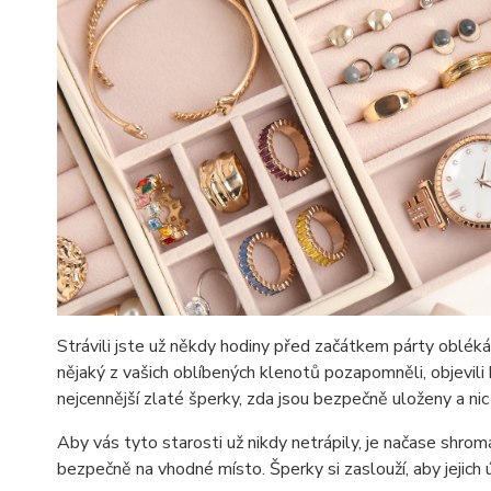
Strávili jste už někdy hodiny před začátkem párty oblékán
nějaký z vašich oblíbených klenotů pozapomněli, objevili
nejcennější zlaté šperky, zda jsou bezpečně uloženy a nic
Aby vás tyto starosti už nikdy netrápily, je načase shro
bezpečně na vhodné místo. Šperky si zaslouží, aby jejich ú