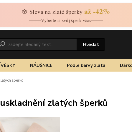
až -42%
🌸 Sleva na zlaté šperky
Vyberte si svůj šperk včas
Hledat
ÍVĚSKY
NÁUŠNICE
Podle barvy zlata
Dárko
zlatých šperků
 uskladnění zlatých šperků