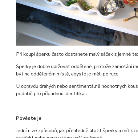
Při koupi šperku často dostanete malý sáček z jemné text
Šperky je dobré udržovat odděleně, protože zamotání můž
být na odděleném místě, abyste je měli po ruce.
U opravdu drahých nebo sentimentálně hodnotných kousků b
podobě pro případnou identifikaci.
Pověste je
Jedním ze způsobů, jak přehledně uložit šperky a mít k ni
artefakt nebo nový výtvor vaší zručnosti.