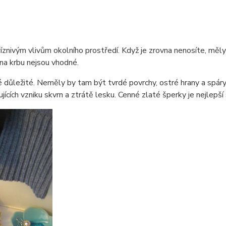
říznivým vlivům okolního prostředí. Když je zrovna nenosíte, měl
 na krbu nejsou vhodné.
 důležité. Neměly by tam být tvrdé povrchy, ostré hrany a spáry 
ících vzniku skvrn a ztrátě lesku. Cenné zlaté šperky je nejlepš