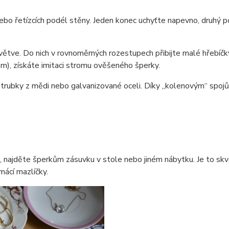
bo řetízcích podél stěny. Jeden konec uchyťte napevno, druhý p
 větve. Do nich v rovnoměrných rozestupech přibijte malé hřebí
em), získáte imitaci stromu ověšeného šperky.
 trubky z mědi nebo galvanizované oceli. Díky „kolenovým“ spojům
 najděte šperkům zásuvku v stole nebo jiném nábytku. Je to skvě
mácí mazlíčky.