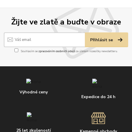
Žijte ve zlatě a buďte v obraze
Přihlásit se
Souhlasím se
zpracováním osobních údajů
za účelem rozesílky newsletteru.
Výhodné ceny
Expedice do 24 h
25 let zkušeností
Kamenné obchody