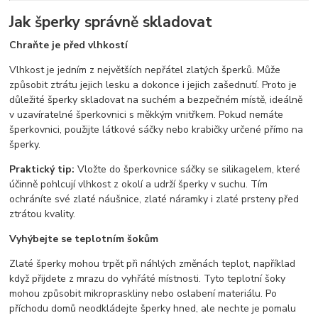
Jak šperky správně skladovat
Chraňte je před vlhkostí
Vlhkost je jedním z největších nepřátel zlatých šperků. Může
způsobit ztrátu jejich lesku a dokonce i jejich zašednutí. Proto je
důležité šperky skladovat na suchém a bezpečném místě, ideálně
v uzavíratelné šperkovnici s měkkým vnitřkem. Pokud nemáte
šperkovnici, použijte látkové sáčky nebo krabičky určené přímo na
šperky.
Praktický tip:
Vložte do šperkovnice sáčky se silikagelem, které
účinně pohlcují vlhkost z okolí a udrží šperky v suchu. Tím
ochráníte své zlaté náušnice, zlaté náramky i zlaté prsteny před
ztrátou kvality.
Vyhýbejte se teplotním šokům
Zlaté šperky mohou trpět při náhlých změnách teplot, například
když přijdete z mrazu do vyhřáté místnosti. Tyto teplotní šoky
mohou způsobit mikropraskliny nebo oslabení materiálu. Po
příchodu domů neodkládejte šperky hned, ale nechte je pomalu