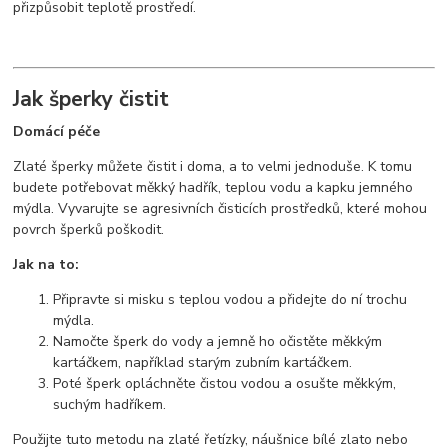
přizpůsobit teplotě prostředí.
Jak šperky čistit
Domácí péče
Zlaté šperky můžete čistit i doma, a to velmi jednoduše. K tomu
budete potřebovat měkký hadřík, teplou vodu a kapku jemného
mýdla. Vyvarujte se agresivních čisticích prostředků, které mohou
povrch šperků poškodit.
Jak na to:
Připravte si misku s teplou vodou a přidejte do ní trochu
mýdla.
Namočte šperk do vody a jemně ho očistěte měkkým
kartáčkem, například starým zubním kartáčkem.
Poté šperk opláchněte čistou vodou a osušte měkkým,
suchým hadříkem.
Použijte tuto metodu na zlaté řetízky, náušnice bílé zlato nebo