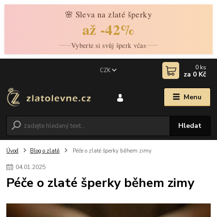
🌸 Sleva na zlaté šperky
až -42%
Vyberte si svůj šperk včas
0
ks
CZK
za
0 Kč
Menu
Hledat
Úvod
Blog o zlatě
Péče o zlaté šperky během zimy
04
.
01
.
2025
Péče o zlaté šperky během zimy