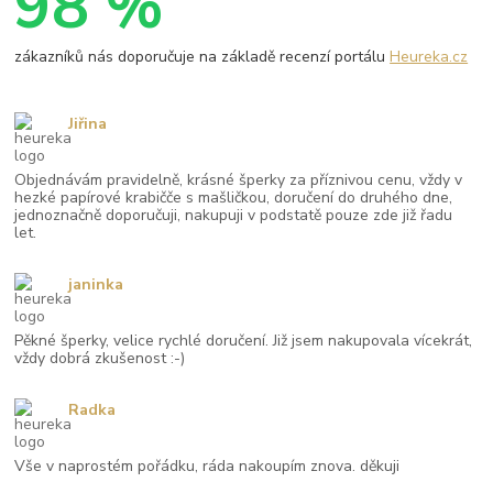
98 %
zákazníků nás doporučuje na základě recenzí portálu
Heureka.cz
Jiřina
Objednávám pravidelně, krásné šperky za příznivou cenu, vždy v
hezké papírové krabičče s mašličkou, doručení do druhého dne,
jednoznačně doporučuji, nakupuji v podstatě pouze zde již řadu
let.
janinka
Pěkné šperky, velice rychlé doručení. Již jsem nakupovala vícekrát,
vždy dobrá zkušenost :-)
Radka
Vše v naprostém pořádku, ráda nakoupím znova. děkuji