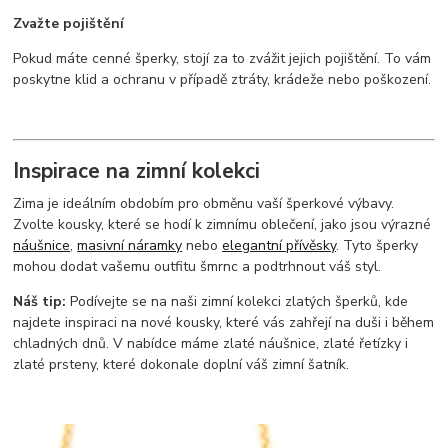
Zvažte pojištění
Pokud máte cenné šperky, stojí za to zvážit jejich pojištění. To vám
poskytne klid a ochranu v případě ztráty, krádeže nebo poškození.
Inspirace na zimní kolekci
Zima je ideálním obdobím pro obměnu vaší šperkové výbavy.
Zvolte kousky, které se hodí k zimnímu oblečení, jako jsou výrazné
náušnice
,
masivní náramky
nebo
elegantní přívěsky
. Tyto šperky
mohou dodat vašemu outfitu šmrnc a podtrhnout váš styl.
Náš tip:
Podívejte se na naši zimní kolekci zlatých šperků, kde
najdete inspiraci na nové kousky, které vás zahřejí na duši i během
chladných dnů. V nabídce máme zlaté náušnice, zlaté řetízky i
zlaté prsteny, které dokonale doplní váš zimní šatník.