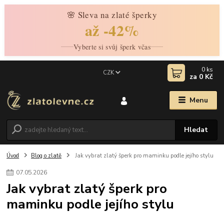
🌸 Sleva na zlaté šperky
až -42%
Vyberte si svůj šperk včas
0
ks
CZK
za
0 Kč
Menu
Hledat
Úvod
Blog o zlatě
Jak vybrat zlatý šperk pro maminku podle jejího stylu
07
.
05
.
2026
Jak vybrat zlatý šperk pro
maminku podle jejího stylu