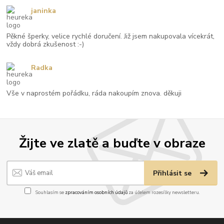
janinka
Pěkné šperky, velice rychlé doručení. Již jsem nakupovala vícekrát,
vždy dobrá zkušenost :-)
Radka
Vše v naprostém pořádku, ráda nakoupím znova. děkuji
Žijte ve zlatě a buďte v obraze
Přihlásit se
Souhlasím se
zpracováním osobních údajů
za účelem rozesílky newsletteru.