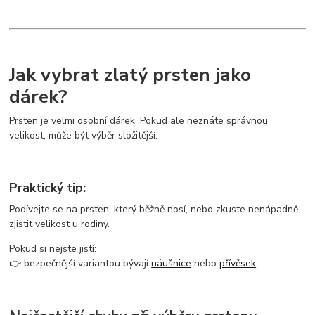
Jak vybrat zlatý prsten jako
dárek?
Prsten je velmi osobní dárek. Pokud ale neznáte správnou
velikost, může být výběr složitější.
Praktický tip:
Podívejte se na prsten, který běžně nosí, nebo zkuste nenápadně
zjistit velikost u rodiny.
Pokud si nejste jistí:
👉 bezpečnější variantou bývají
náušnice
nebo
přívěsek
.