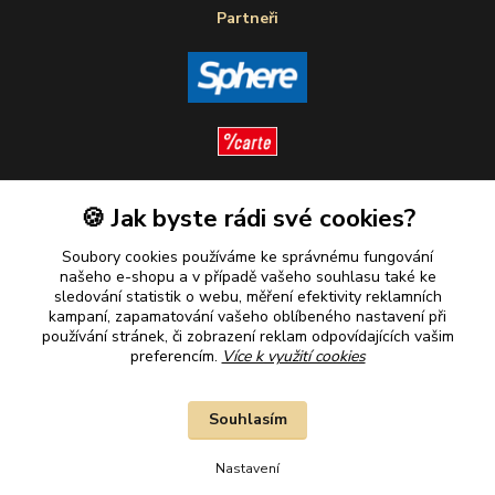
Partneři
🍪 Jak byste rádi své cookies?
Sledujte nás
Soubory cookies používáme ke správnému fungování
našeho e-shopu a v případě vašeho souhlasu také ke
sledování statistik o webu, měření efektivity reklamních
kampaní, zapamatování vašeho oblíbeného nastavení při
Plaťte u nás bezpečně
používání stránek, či zobrazení reklam odpovídajících vašim
preferencím.
Více k využití cookies
Souhlasím
Nastavení