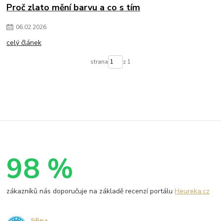
Proč zlato mění barvu a co s tím
06
.
02
.
2026
celý článek
strana
z 1
98 %
zákazníků nás doporučuje na základě recenzí portálu
Heureka.cz
Jiřina