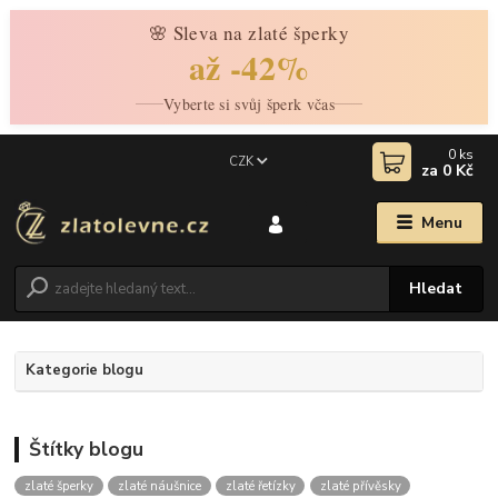
🌸 Sleva na zlaté šperky
až -42%
Vyberte si svůj šperk včas
0
ks
CZK
za
0 Kč
Menu
Hledat
Kategorie blogu
Štítky blogu
zlaté šperky
zlaté náušnice
zlaté řetízky
zlaté přívěsky