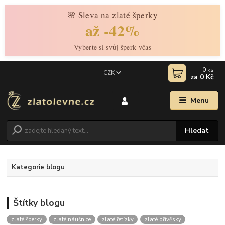
🌸 Sleva na zlaté šperky
až -42%
Vyberte si svůj šperk včas
0
ks
CZK
za
0 Kč
Menu
Hledat
Kategorie blogu
Štítky blogu
zlaté šperky
zlaté náušnice
zlaté řetízky
zlaté přívěsky