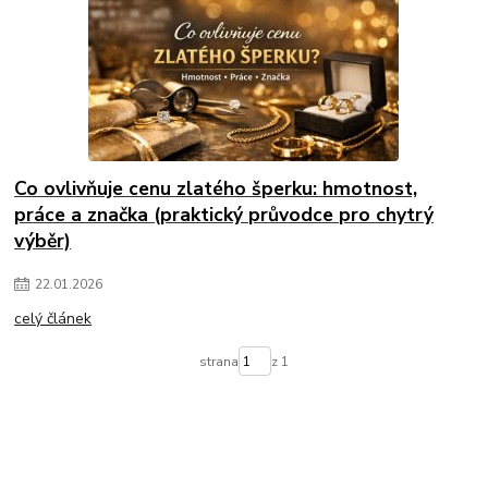
Co ovlivňuje cenu zlatého šperku: hmotnost,
práce a značka (praktický průvodce pro chytrý
výběr)
22
.
01
.
2026
celý článek
strana
z 1